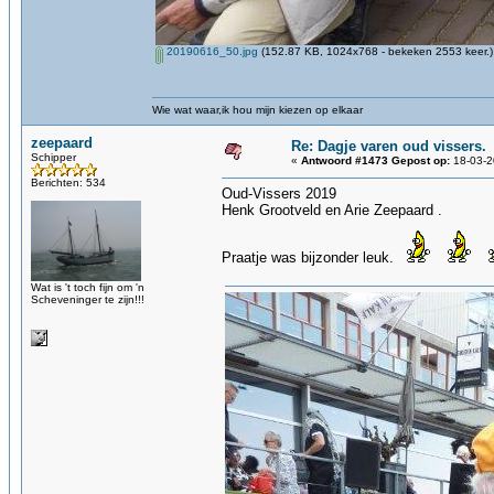
20190616_50.jpg
(152.87 KB, 1024x768 - bekeken 2553 keer.)
Wie wat waar,ik hou mijn kiezen op elkaar
zeepaard
Re: Dagje varen oud vissers.
Schipper
«
Antwoord #1473 Gepost op:
18-03-2
Berichten: 534
Oud-Vissers 2019
Henk Grootveld en Arie Zeepaard .
Praatje was bijzonder leuk.
Wat is 't toch fijn om 'n
Scheveninger te zijn!!!