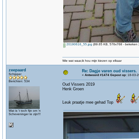
20190616_55.jpg
(89.65 KB, 576x768 - bekeken 2
Wie wat waar,ik hou mijn kiezen op elkaar
zeepaard
Re: Dagje varen oud vissers.
Schipper
«
Antwoord #1474 Gepost op:
18-03-2
Berichten: 534
Oud Vissers 2019
Henk Groen
Leuk praatje mee gehad Top
Wat is 't toch fijn om 'n
Scheveninger te zijn!!!