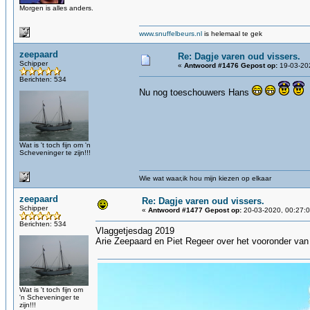
Morgen is alles anders.
www.snuffelbeurs.nl
is helemaal te gek
zeepaard
Re: Dagje varen oud vissers.
Schipper
«
Antwoord #1476 Gepost op:
19-03-202
Berichten: 534
Nu nog toeschouwers Hans
Wat is 't toch fijn om 'n
Scheveninger te zijn!!!
Wie wat waar,ik hou mijn kiezen op elkaar
zeepaard
Re: Dagje varen oud vissers.
Schipper
«
Antwoord #1477 Gepost op:
20-03-2020, 00:27:0
Berichten: 534
Vlaggetjesdag 2019
Arie Zeepaard en Piet Regeer over het vooronder va
Wat is 't toch fijn om
'n Scheveninger te
zijn!!!