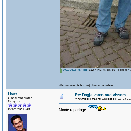
20190616_57.jpg
(81.64 KB, 576x768 - bekeken 2
Wie wat waar,ik hou mijn kiezen op elkaar
Hans
Re: Dagje varen oud vissers.
Global Moderator
«
Antwoord #1475 Gepost op:
18-03-202
Schipper
Berichten: 1039
Mooie reportage