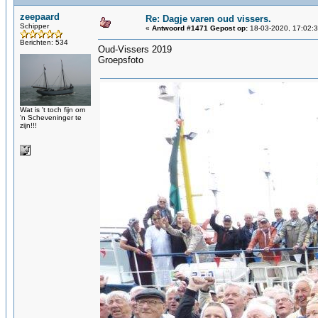
zeepaard
Re: Dagje varen oud vissers.
Schipper
«
Antwoord #1471 Gepost op:
18-03-2020, 17:02:3
Berichten: 534
Oud-Vissers 2019
Groepsfoto
Wat is 't toch fijn om
'n Scheveninger te
zijn!!!