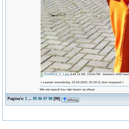
20190616_5_1.jpg
(148.14 KB, 1024x768 - bekeken 2490 keer.
«
Laatste verandering: 22-03-2020, 02:29:11 door zeepaard
»
Wie wat waar,ik hou mijn kiezen op elkaar
Pagina's:
1
...
95
96
97
98
[
99
]