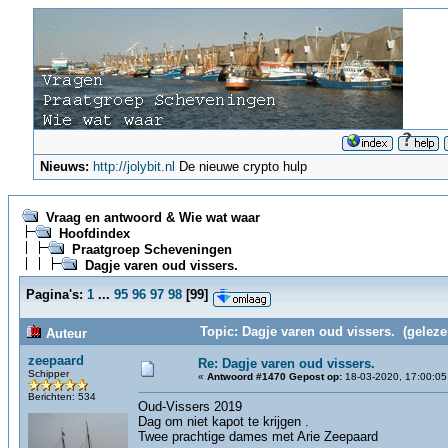
Nieuws:
http://jolybit.nl
De nieuwe crypto hulp
Vraag en antwoord & Wie wat waar
Hoofdindex
Praatgroep Scheveningen
Dagje varen oud vissers.
Pagina's:
1
...
95
96
97
98
[
99
]
Topic: Dagje varen oud vissers. (geleze
Auteur
zeepaard
Re: Dagje varen oud vissers.
Schipper
«
Antwoord #1470 Gepost op:
18-03-2020, 17:00:05
Berichten: 534
Oud-Vissers 2019
Dag om niet kapot te krijgen .
Twee prachtige dames met Arie Zeepaard