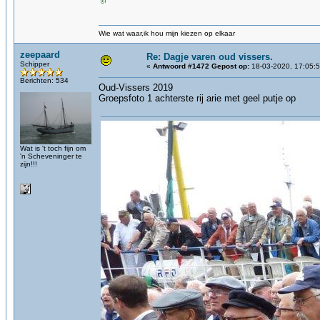
Wie wat waar,ik hou mijn kiezen op elkaar
zeepaard
Re: Dagje varen oud vissers.
Schipper
«
Antwoord #1472 Gepost op:
18-03-2020, 17:05:5
Berichten: 534
Oud-Vissers 2019
Groepsfoto 1 achterste rij arie met geel putje op
Wat is 't toch fijn om
'n Scheveninger te
zijn!!!