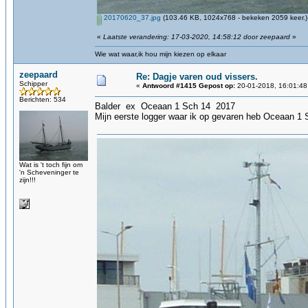
20170620_37.jpg
(103.46 KB, 1024x768 - bekeken 2059 keer.)
«
Laatste verandering: 17-03-2020, 14:58:12 door zeepaard
»
Wie wat waar,ik hou mijn kiezen op elkaar
zeepaard
Re: Dagje varen oud vissers.
Schipper
«
Antwoord #1415 Gepost op:
20-01-2018, 16:01:48
Berichten: 534
Balder ex Oceaan 1 Sch 14 2017
Mijn eerste logger waar ik op gevaren heb Oceaan 1 
Wat is 't toch fijn om
'n Scheveninger te
zijn!!!