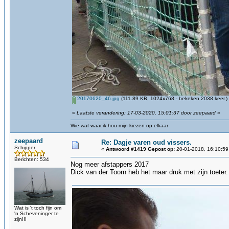
20170620_46.jpg
(111.89 KB, 1024x768 - bekeken 2038 keer.)
«
Laatste verandering: 17-03-2020, 15:01:37 door zeepaard
»
Wie wat waar,ik hou mijn kiezen op elkaar
zeepaard
Re: Dagje varen oud vissers.
Schipper
«
Antwoord #1419 Gepost op:
20-01-2018, 16:10:59
Berichten: 534
Nog meer afstappers 2017
Dick van der Toorn heb het maar druk met zijn toeter.
Wat is 't toch fijn om
'n Scheveninger te
zijn!!!