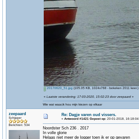
20170620_51.jpg
(105.05 KB, 1024x768 - bekeken 2011 keer.)
«
Laatste verandering: 17-03-2020, 15:02:23 door zeepaard
»
Wie wat waar,ik hou mijn kiezen op elkaar
zeepaard
Re: Dagje varen oud vissers.
Schipper
«
Antwoord #1421 Gepost op:
20-01-2018, 16:18:04
Berichten: 534
Noordster Sch 236 . 2017
In volle glorie
Helaas niet meer de logger toen ik er op gevaren