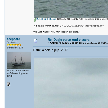
20170620_38.jpg
(106.05 KB, 1024x768 - bekeken 2135 keer.)
«
Laatste verandering: 17-03-2020, 15:00:24 door zeepaard
»
Wie wat waar,ik hou mijn kiezen op elkaar
zeepaard
Re: Dagje varen oud vissers.
Schipper
«
Antwoord #1416 Gepost op:
20-01-2018, 16:03:41
Berichten: 534
Estrella ook in pijp. 2017
Wat is 't toch fijn om
'n Scheveninger te
zijn!!!