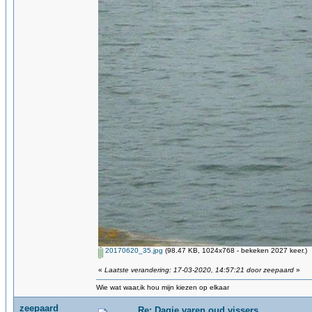
20170620_35.jpg
(98.47 KB, 1024x768 - bekeken 2027 keer.)
«
Laatste verandering: 17-03-2020, 14:57:21 door zeepaard
»
Wie wat waar,ik hou mijn kiezen op elkaar
zeepaard
Re: Dagje varen oud vissers.