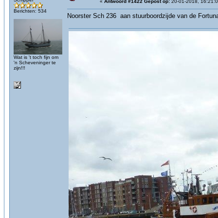
«
Antwoord #1422 Gepost op:
20-01-2018, 16:21:0
Berichten: 534
Noorster Sch 236 aan stuurboordzijde van de Fortun
Wat is 't toch fijn om
'n Scheveninger te
zijn!!!