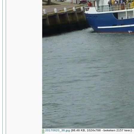
20170620_36.jpg
(98.46 KB, 1024x768 - bekeken 2157 keer.)