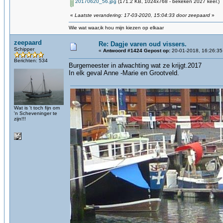
20170620_56.jpg
(171.2 KB, 1024x768 - bekeken 2027 keer.)
«
Laatste verandering: 17-03-2020, 15:04:33 door zeepaard
»
Wie wat waar,ik hou mijn kiezen op elkaar
zeepaard
Re: Dagje varen oud vissers.
Schipper
«
Antwoord #1424 Gepost op:
20-01-2018, 16:26:35
Berichten: 534
Burgemeester in afwachting wat ze krijgt.2017
In elk geval Anne -Marie en Grootveld.
Wat is 't toch fijn om
'n Scheveninger te
zijn!!!