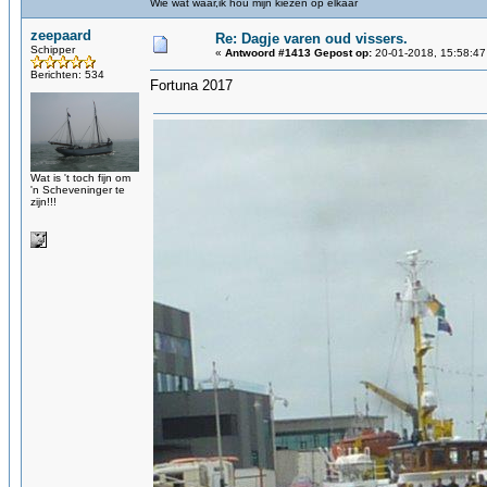
Wie wat waar,ik hou mijn kiezen op elkaar
zeepaard
Re: Dagje varen oud vissers.
Schipper
«
Antwoord #1413 Gepost op:
20-01-2018, 15:58:47
Berichten: 534
Fortuna 2017
Wat is 't toch fijn om
'n Scheveninger te
zijn!!!