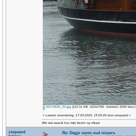
20170620_53.jpg
(115.31 KB, 1024x768 - bekeken 2040 keer.)
«
Laatste verandering: 17-03-2020, 15:03:43 door zeepaard
»
Wie wat waar,ik hou mijn kiezen op elkaar
zeepaard
Re: Dagje varen oud vissers.
Schipper