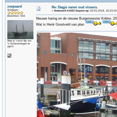
zeepaard
Re: Dagje varen oud vissers.
Schipper
«
Antwoord #1423 Gepost op:
20-01-2018, 16:23:24
Berichten: 534
Nieuwe haring en de nieuwe Burgemeester Krikke. 2
Wat is Henk Grootveld van plan
Wat is 't toch fijn om
'n Scheveninger te
zijn!!!