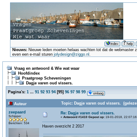
Nieuws:
Nieuwe leden moeten helaas wachten tot dat de webmaster ze a
even een e-mail sturen
jolydesign@ziggo.nl
.
Vraag en antwoord & Wie wat waar
Hoofdindex
Praatgroep Scheveningen
Dagje varen oud vissers.
Pagina's:
1
...
91
92
93
94
[
95
]
96
97
98
99
Topic: Dagje varen oud vissers. (geleze
Auteur
zeepaard
Re: Dagje varen oud vissers.
Schipper
«
Antwoord #1410 Gepost op:
19-01-2018, 22:07:16
Berichten: 534
Haven overzicht 2 2017