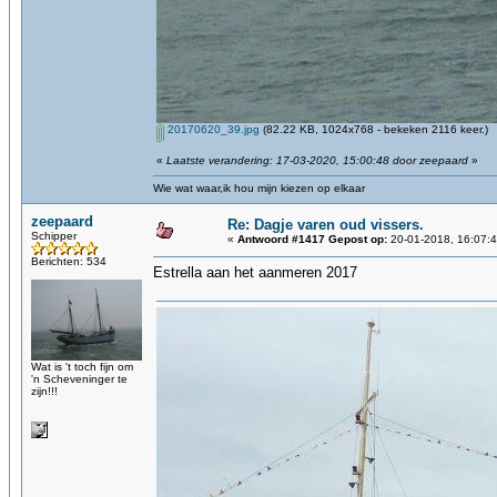
20170620_39.jpg
(82.22 KB, 1024x768 - bekeken 2116 keer.)
«
Laatste verandering: 17-03-2020, 15:00:48 door zeepaard
»
Wie wat waar,ik hou mijn kiezen op elkaar
zeepaard
Re: Dagje varen oud vissers.
Schipper
«
Antwoord #1417 Gepost op:
20-01-2018, 16:07:4
Berichten: 534
Estrella aan het aanmeren 2017
Wat is 't toch fijn om
'n Scheveninger te
zijn!!!