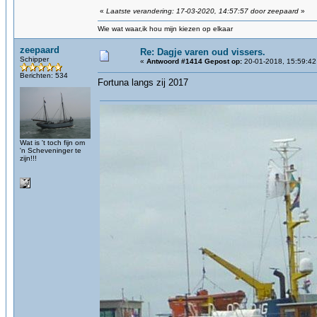
«
Laatste verandering: 17-03-2020, 14:57:57 door zeepaard
»
Wie wat waar,ik hou mijn kiezen op elkaar
zeepaard
Re: Dagje varen oud vissers.
Schipper
«
Antwoord #1414 Gepost op:
20-01-2018, 15:59:42
Berichten: 534
Fortuna langs zij 2017
Wat is 't toch fijn om
'n Scheveninger te
zijn!!!