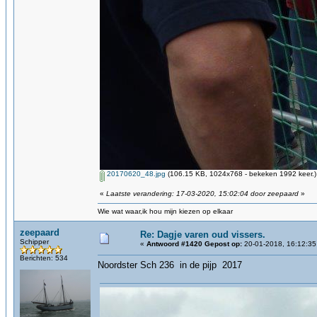
20170620_48.jpg
(106.15 KB, 1024x768 - bekeken 1992 keer.)
«
Laatste verandering: 17-03-2020, 15:02:04 door zeepaard
»
Wie wat waar,ik hou mijn kiezen op elkaar
zeepaard
Re: Dagje varen oud vissers.
Schipper
«
Antwoord #1420 Gepost op:
20-01-2018, 16:12:35
Berichten: 534
Noordster Sch 236 in de pijp 2017