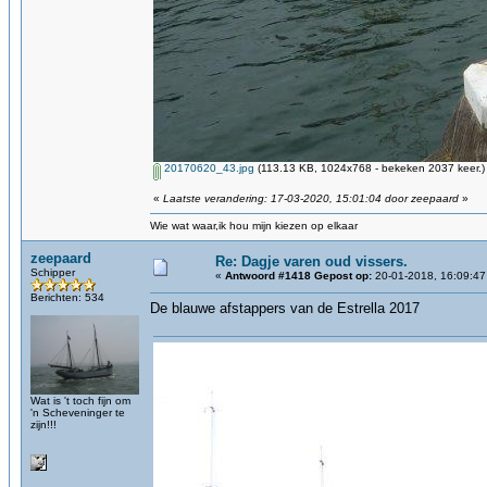
20170620_43.jpg
(113.13 KB, 1024x768 - bekeken 2037 keer.)
«
Laatste verandering: 17-03-2020, 15:01:04 door zeepaard
»
Wie wat waar,ik hou mijn kiezen op elkaar
zeepaard
Re: Dagje varen oud vissers.
Schipper
«
Antwoord #1418 Gepost op:
20-01-2018, 16:09:47
Berichten: 534
De blauwe afstappers van de Estrella 2017
Wat is 't toch fijn om
'n Scheveninger te
zijn!!!