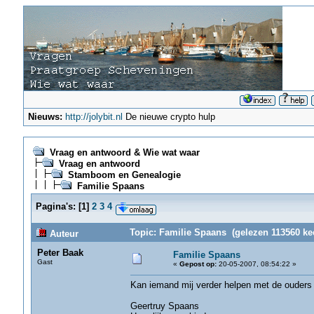
Nieuws:
http://jolybit.nl
De nieuwe crypto hulp
Vraag en antwoord & Wie wat waar
Vraag en antwoord
Stamboom en Genealogie
Familie Spaans
Pagina's:
[
1
]
2
3
4
Topic: Familie Spaans (gelezen 113560 ke
Auteur
Peter Baak
Familie Spaans
Gast
«
Gepost op:
20-05-2007, 08:54:22 »
Kan iemand mij verder helpen met de ouders
Geertruy Spaans