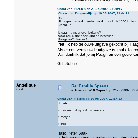
«
Antwoord #9 Gepost op:
22-05-2007, 18:21
Citaat van: Piet-Ien op 21-05-2007, 23:20:57
Citaat van: Drogersdijk op 20-05-2007, 11:44:31
Schub,
Ik begreep dat de versie van dat boek uit 1990 is. Het
Jacobus
is daar nu meer over bekend?
waar zou ik dat boek kunnen bestellen?
Paagman? Muzee?
Piet, ik heb de ouwe uitgave gekocht bij Pa
Als er een vernieuwde uitgave is zoals Jacob
Dan denk ik dat je bij Paagman een goeie ka
Grt. Schub
Angelique
Re: Familie Spaans
Gast
«
Antwoord #10 Gepost op:
25-05-2007, 22:4
Citaat van: Peerke op 20-05-2007, 12:17:33
Jacobus,
inderdaad dit zijn dit mijn ouders
Groetjes,
Peter
Hallo Peter Baak,
Ik heb na een beetje zoekwerk op internet u