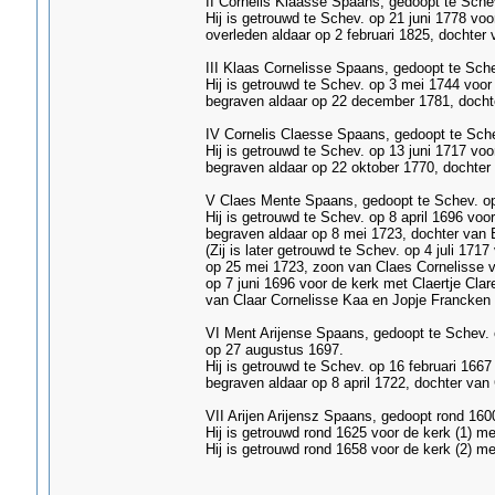
II Cornelis Klaasse Spaans, gedoopt te Schev.
Hij is getrouwd te Schev. op 21 juni 1778 vo
overleden aldaar op 2 februari 1825, dochter v
III Klaas Cornelisse Spaans, gedoopt te Sch
Hij is getrouwd te Schev. op 3 mei 1744 voor
begraven aldaar op 22 december 1781, dochter
IV Cornelis Claesse Spaans, gedoopt te Sch
Hij is getrouwd te Schev. op 13 juni 1717 vo
begraven aldaar op 22 oktober 1770, dochter
V Claes Mente Spaans, gedoopt te Schev. op 
Hij is getrouwd te Schev. op 8 april 1696 vo
begraven aldaar op 8 mei 1723, dochter van B
(Zij is later getrouwd te Schev. op 4 juli 17
op 25 mei 1723, zoon van Claes Cornelisse va
op 7 juni 1696 voor de kerk met Claertje Clar
van Claar Cornelisse Kaa en Jopje Francken 
VI Ment Arijense Spaans, gedoopt te Schev. 
op 27 augustus 1697.
Hij is getrouwd te Schev. op 16 februari 166
begraven aldaar op 8 april 1722, dochter van 
VII Arijen Arijensz Spaans, gedoopt rond 16
Hij is getrouwd rond 1625 voor de kerk (1) m
Hij is getrouwd rond 1658 voor de kerk (2) m