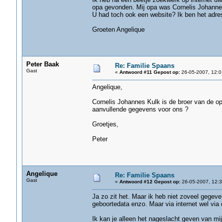
opa gevonden. Mij opa was Cornelis Johannes
U had toch ook een website? Ik ben het adres 
Groeten Angelique
Peter Baak
Re: Familie Spaans
Gast
«
Antwoord #11 Gepost op:
26-05-2007, 12:0
Angelique,
Cornelis Johannes Kulk is de broer van de o
aanvullende gegevens voor ons ?
Groetjes,
Peter
Angelique
Re: Familie Spaans
Gast
«
Antwoord #12 Gepost op:
26-05-2007, 12:3
Ja zo zit het. Maar ik heb niet zoveel gegeve
geboortedata enzo. Maar via internet wel vi
Ik kan je alleen het nageslacht geven van mijn