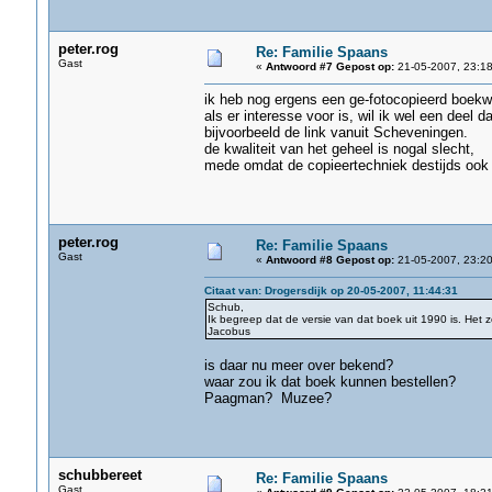
peter.rog
Re: Familie Spaans
Gast
«
Antwoord #7 Gepost op:
21-05-2007, 23:18
ik heb nog ergens een ge-fotocopieerd boekw
als er interesse voor is, wil ik wel een deel 
bijvoorbeeld de link vanuit Scheveningen.
de kwaliteit van het geheel is nogal slecht,
mede omdat de copieertechniek destijds ook 
peter.rog
Re: Familie Spaans
Gast
«
Antwoord #8 Gepost op:
21-05-2007, 23:20
Citaat van: Drogersdijk op 20-05-2007, 11:44:31
Schub,
Ik begreep dat de versie van dat boek uit 1990 is. Het
Jacobus
is daar nu meer over bekend?
waar zou ik dat boek kunnen bestellen?
Paagman? Muzee?
schubbereet
Re: Familie Spaans
Gast