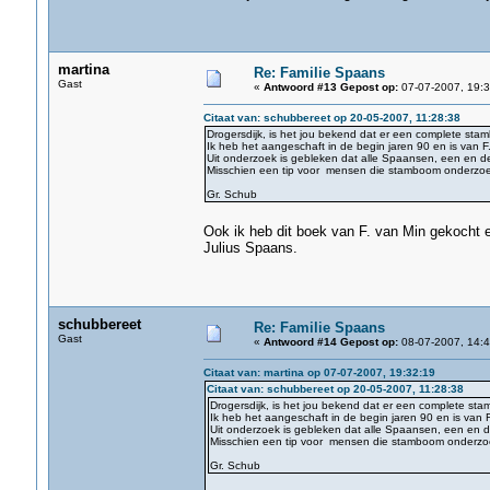
martina
Re: Familie Spaans
Gast
«
Antwoord #13 Gepost op:
07-07-2007, 19:3
Citaat van: schubbereet op 20-05-2007, 11:28:38
Drogersdijk, is het jou bekend dat er een complete sta
Ik heb het aangeschaft in de begin jaren 90 en is van F
Uit onderzoek is gebleken dat alle Spaansen, een en d
Misschien een tip voor mensen die stamboom onderzo
Gr. Schub
Ook ik heb dit boek van F. van Min gekocht 
Julius Spaans.
schubbereet
Re: Familie Spaans
Gast
«
Antwoord #14 Gepost op:
08-07-2007, 14:4
Citaat van: martina op 07-07-2007, 19:32:19
Citaat van: schubbereet op 20-05-2007, 11:28:38
Drogersdijk, is het jou bekend dat er een complete sta
Ik heb het aangeschaft in de begin jaren 90 en is van F
Uit onderzoek is gebleken dat alle Spaansen, een en 
Misschien een tip voor mensen die stamboom onderz
Gr. Schub