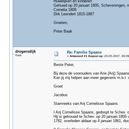
Huwelijken en kinderen
Gehuwd op 20 januari 1805, Scheveningen, m
Cornelia 1808
Dirk Leendert 1815-1887
Groeten,
Peter Baak
drogersdijk
Re: Familie Spaans
Gast
«
Antwoord #1 Gepost op:
20-05-2007, 09:09
Beste Peter,
Bij deze de voorouders van Arie (Arij) Spaans
Kan jij mij helpen aan meer gegevens m.b.t. d
Groet
Jacobus
Stamreeks van Arij Cornelisse Spaans.
I Arij Cornelisse Spaans, gedoopt te Schev. 
Hij is getrouwd te Schev. op 20 januari 1805
1782, overleden aldaar op 4 januari 1861, d