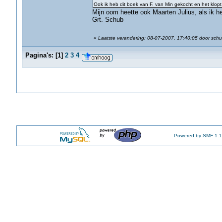
Ook ik heb dit boek van F. van Min gekocht en het klo
Mijn oom heette ook Maarten Julius, als ik he
Grt. Schub
«
Laatste verandering: 08-07-2007, 17:40:05 door sch
Pagina's:
[
1
]
2
3
4
Powered by SMF 1.1