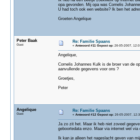
opa gevonden. Mij opa was Cornelis Johannes
U had toch ook een website? Ik ben het adres 
Groeten Angelique
Peter Baak
Re: Familie Spaans
Gast
«
Antwoord #11 Gepost op:
26-05-2007, 12:0
Angelique,
Cornelis Johannes Kulk is de broer van de o
aanvullende gegevens voor ons ?
Groetjes,
Peter
Angelique
Re: Familie Spaans
Gast
«
Antwoord #12 Gepost op:
26-05-2007, 12:3
Ja zo zit het. Maar ik heb niet zoveel gegeve
geboortedata enzo. Maar via internet wel vi
Ik kan je alleen het nageslacht geven van mijn