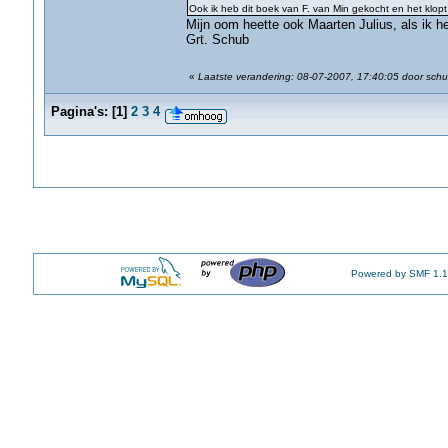
Ook ik heb dit boek van F. van Min gekocht en het klo
Mijn oom heette ook Maarten Julius, als ik he
Grt. Schub
«
Laatste verandering: 08-07-2007, 17:40:05 door sch
Pagina's:
[
1
]
2
3
4
Powered by SMF 1.1