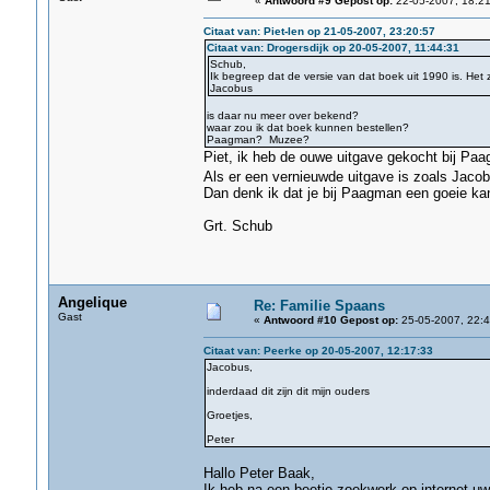
«
Antwoord #9 Gepost op:
22-05-2007, 18:21
Citaat van: Piet-Ien op 21-05-2007, 23:20:57
Citaat van: Drogersdijk op 20-05-2007, 11:44:31
Schub,
Ik begreep dat de versie van dat boek uit 1990 is. Het
Jacobus
is daar nu meer over bekend?
waar zou ik dat boek kunnen bestellen?
Paagman? Muzee?
Piet, ik heb de ouwe uitgave gekocht bij Pa
Als er een vernieuwde uitgave is zoals Jacob
Dan denk ik dat je bij Paagman een goeie ka
Grt. Schub
Angelique
Re: Familie Spaans
Gast
«
Antwoord #10 Gepost op:
25-05-2007, 22:4
Citaat van: Peerke op 20-05-2007, 12:17:33
Jacobus,
inderdaad dit zijn dit mijn ouders
Groetjes,
Peter
Hallo Peter Baak,
Ik heb na een beetje zoekwerk op internet u