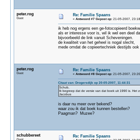
peter.rog
Re: Familie Spaans
Gast
«
Antwoord #7 Gepost op:
21-05-2007, 23:18
ik heb nog ergens een ge-fotocopieerd boekw
als er interesse voor is, wil ik wel een deel 
bijvoorbeeld de link vanuit Scheveningen.
de kwaliteit van het geheel is nogal slecht,
mede omdat de copieertechniek destijds ook 
peter.rog
Re: Familie Spaans
Gast
«
Antwoord #8 Gepost op:
21-05-2007, 23:20
Citaat van: Drogersdijk op 20-05-2007, 11:44:31
Schub,
Ik begreep dat de versie van dat boek uit 1990 is. Het
Jacobus
is daar nu meer over bekend?
waar zou ik dat boek kunnen bestellen?
Paagman? Muzee?
schubbereet
Re: Familie Spaans
Gast