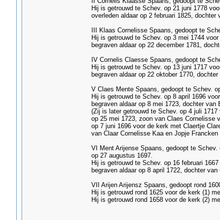
II Cornelis Klaasse Spaans, gedoopt te Schev.
Hij is getrouwd te Schev. op 21 juni 1778 vo
overleden aldaar op 2 februari 1825, dochter v
III Klaas Cornelisse Spaans, gedoopt te Sch
Hij is getrouwd te Schev. op 3 mei 1744 voor
begraven aldaar op 22 december 1781, dochter
IV Cornelis Claesse Spaans, gedoopt te Sch
Hij is getrouwd te Schev. op 13 juni 1717 vo
begraven aldaar op 22 oktober 1770, dochter
V Claes Mente Spaans, gedoopt te Schev. op 
Hij is getrouwd te Schev. op 8 april 1696 vo
begraven aldaar op 8 mei 1723, dochter van B
(Zij is later getrouwd te Schev. op 4 juli 17
op 25 mei 1723, zoon van Claes Cornelisse va
op 7 juni 1696 voor de kerk met Claertje Clar
van Claar Cornelisse Kaa en Jopje Francken 
VI Ment Arijense Spaans, gedoopt te Schev. 
op 27 augustus 1697.
Hij is getrouwd te Schev. op 16 februari 166
begraven aldaar op 8 april 1722, dochter van 
VII Arijen Arijensz Spaans, gedoopt rond 16
Hij is getrouwd rond 1625 voor de kerk (1) m
Hij is getrouwd rond 1658 voor de kerk (2) m