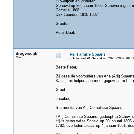
Huwelijken en kinderen
Gehuwd op 20 januari 1805, Scheveningen, m
Cornelia 1808
Dirk Leendert 1815-1887
Groeten,
Peter Baak
drogersdijk
Re: Familie Spaans
Gast
«
Antwoord #1 Gepost op:
20-05-2007, 09:09
Beste Peter,
Bij deze de voorouders van Arie (Arij) Spaans
Kan jij mij helpen aan meer gegevens m.b.t. d
Groet
Jacobus
Stamreeks van Arij Cornelisse Spaans.
I Arij Cornelisse Spaans, gedoopt te Schev. 
Hij is getrouwd te Schev. op 20 januari 1805
1782, overleden aldaar op 4 januari 1861, d