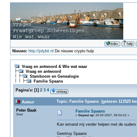
Nieuws:
http://jolybit.nl
De nieuwe crypto hulp
Vraag en antwoord & Wie wat waar
Vraag en antwoord
Stamboom en Genealogie
Familie Spaans
Pagina's:
[
1
]
2
3
4
Topic: Familie Spaans (gelezen 113525 ke
Auteur
Peter Baak
Familie Spaans
Gast
«
Gepost op:
20-05-2007, 08:54:22 »
Kan iemand mij verder helpen met de ouders
Geertruy Spaans