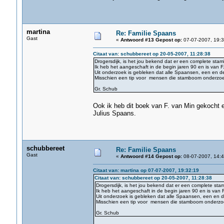
martina
Re: Familie Spaans
Gast
«
Antwoord #13 Gepost op:
07-07-2007, 19:3
Citaat van: schubbereet op 20-05-2007, 11:28:38
Drogersdijk, is het jou bekend dat er een complete sta
Ik heb het aangeschaft in de begin jaren 90 en is van F
Uit onderzoek is gebleken dat alle Spaansen, een en d
Misschien een tip voor mensen die stamboom onderzo
Gr. Schub
Ook ik heb dit boek van F. van Min gekocht 
Julius Spaans.
schubbereet
Re: Familie Spaans
Gast
«
Antwoord #14 Gepost op:
08-07-2007, 14:4
Citaat van: martina op 07-07-2007, 19:32:19
Citaat van: schubbereet op 20-05-2007, 11:28:38
Drogersdijk, is het jou bekend dat er een complete sta
Ik heb het aangeschaft in de begin jaren 90 en is van F
Uit onderzoek is gebleken dat alle Spaansen, een en 
Misschien een tip voor mensen die stamboom onderz
Gr. Schub