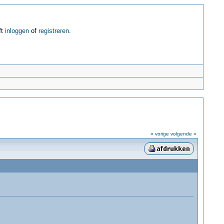
ft
inloggen
of
registreren
.
« vorige
volgende »