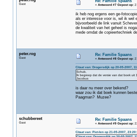
Re: Familie Spaans
Gast
«
Antwoord #7 Gepost op:
21
ik heb nog ergens een ge-fotocopi
als er interesse voor is, wil ik we
bijvoorbeeld de link vanuit Scheve
de kwaliteit van het geheel is nogal
mede omdat de copieertechniek des
peter.rog
Re: Familie Spaans
Gast
«
Antwoord #8 Gepost op:
21
Citaat van: Drogersdijk op 20-05-2007, 1
Schub,
Ik begreep dat de versie van dat boek uit
Jacobus
is daar nu meer over bekend?
waar zou ik dat boek kunnen beste
Paagman? Muzee?
schubbereet
Re: Familie Spaans
Gast
«
Antwoord #9 Gepost op:
22
Citaat van: Piet-Ien op 21-05-2007, 23:20
Citaat van: Drogersdijk op 20-05-2007, 1