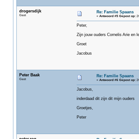
drogersdijk
Re: Familie Spaans
Gast
«
Antwoord #5 Gepost op:
20
Peter,
Zijn jouw ouders Cornelis Arie en l
Groet
Jacobus
Peter Baak
Re: Familie Spaans
Gast
«
Antwoord #6 Gepost op:
20
Jacobus,
inderdaad dit zijn dit mijn ouders
Groetjes,
Peter
peter.rog