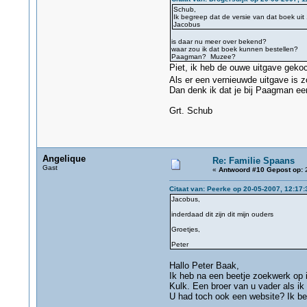
Schub,
Ik begreep dat de versie van dat boek uit
Jacobus
is daar nu meer over bekend?
waar zou ik dat boek kunnen bestellen?
Paagman? Muzee?
Piet, ik heb de ouwe uitgave geko
Als er een vernieuwde uitgave is z
Dan denk ik dat je bij Paagman ee
Grt. Schub
Angelique
Re: Familie Spaans
Gast
«
Antwoord #10 Gepost op:
2
Citaat van: Peerke op 20-05-2007, 12:17:
Jacobus,
inderdaad dit zijn dit mijn ouders
Groetjes,
Peter
Hallo Peter Baak,
Ik heb na een beetje zoekwerk op 
Kulk. Een broer van u vader als ik
U had toch ook een website? Ik ben