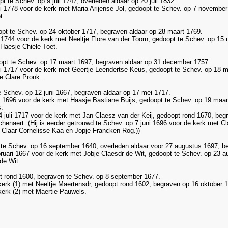
t te Schev. op 9 juli 1747, overleden aldaar op 20 juli 1832.
ni 1778 voor de kerk met Maria Arijense Jol, gedoopt te Schev. op 7 november 
t.
opt te Schev. op 24 oktober 1717, begraven aldaar op 28 maart 1769.
i 1744 voor de kerk met Neeltje Flore van der Toorn, gedoopt te Schev. op 1
 Haesje Chiele Toet.
opt te Schev. op 17 maart 1697, begraven aldaar op 31 december 1757.
uni 1717 voor de kerk met Geertje Leendertse Keus, gedoopt te Schev. op 18 m
e Clare Pronk.
Schev. op 12 juni 1667, begraven aldaar op 17 mei 1717.
ril 1696 voor de kerk met Haasje Bastiane Buijs, gedoopt te Schev. op 19 maa
.
p 4 juli 1717 voor de kerk met Jan Claesz van der Keij, gedoopt rond 1670, b
henaert. (Hij is eerder getrouwd te Schev. op 7 juni 1696 voor de kerk met Cl
n Claar Cornelisse Kaa en Jopje Francken Rog.))
te Schev. op 16 september 1640, overleden aldaar voor 27 augustus 1697, b
bruari 1667 voor de kerk met Jobje Claesdr de Wit, gedoopt te Schev. op 23 a
 de Wit.
pt rond 1600, begraven te Schev. op 8 september 1677.
kerk (1) met Neeltje Maertensdr, gedoopt rond 1602, begraven op 16 oktober 
kerk (2) met Maertie Pauwels.