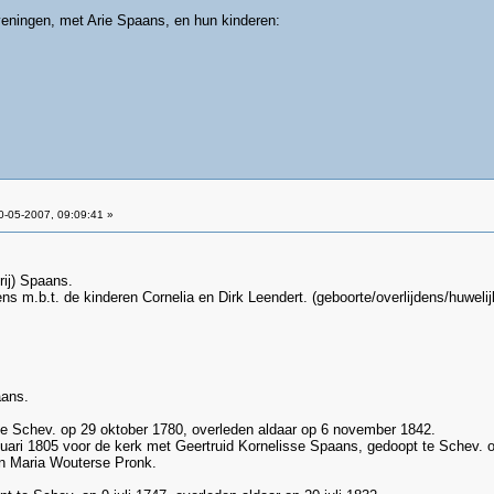
eningen, met Arie Spaans, en hun kinderen:
-05-2007, 09:09:41 »
rij) Spaans.
ns m.b.t. de kinderen Cornelia en Dirk Leendert. (geboorte/overlijdens/huwelij
aans.
 te Schev. op 29 oktober 1780, overleden aldaar op 6 november 1842.
nuari 1805 voor de kerk met Geertruid Kornelisse Spaans, gedoopt te Schev. 
n Maria Wouterse Pronk.