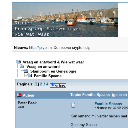
Nieuws:
http://jolybit.nl
De nieuwe crypto hulp
Vraag en antwoord & Wie wat waar
Vraag en antwoord
Stamboom en Genealogie
Familie Spaans
Pagina's:
[
1
]
2
3
4
Topic: Familie Spaans (gelezen 
Auteur
Peter Baak
Familie Spaans
Gast
«
Gepost op:
20-05-2007
Kan iemand mij verder helpen met
Geertruy Spaans