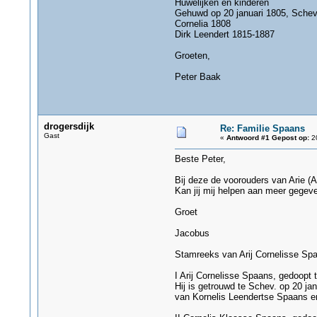
Huwelijken en kinderen
Gehuwd op 20 januari 1805, Schev
Cornelia 1808
Dirk Leendert 1815-1887
Groeten,
Peter Baak
drogersdijk
Re: Familie Spaans
Gast
«
Antwoord #1 Gepost op:
20
Beste Peter,
Bij deze de voorouders van Arie (A
Kan jij mij helpen aan meer gegeve
Groet
Jacobus
Stamreeks van Arij Cornelisse Sp
I Arij Cornelisse Spaans, gedoopt
Hij is getrouwd te Schev. op 20 ja
van Kornelis Leendertse Spaans e