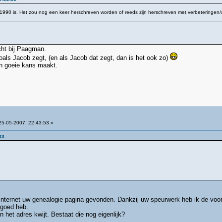
 1990 is. Het zou nog een keer herschreven worden of reeds zijn herschreven met verbeteringen/
cht bij Paagman.
oals Jacob zegt, (en als Jacob dat zegt, dan is het ook zo)
n goeie kans maakt.
5-05-2007, 22:43:53 »
33
internet uw genealogie pagina gevonden. Dankzij uw speurwerk heb ik de vo
 goed heb.
 het adres kwijt. Bestaat die nog eigenlijk?