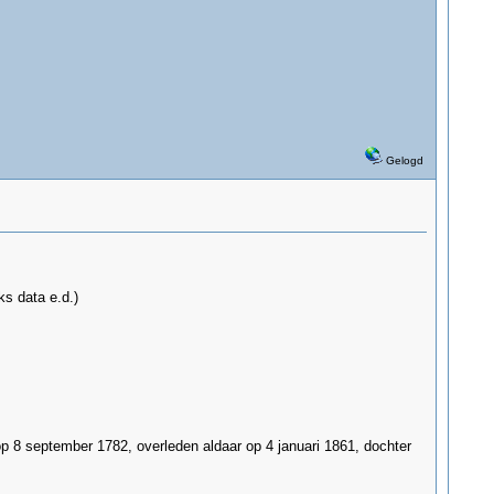
Gelogd
ks data e.d.)
op 8 september 1782, overleden aldaar op 4 januari 1861, dochter