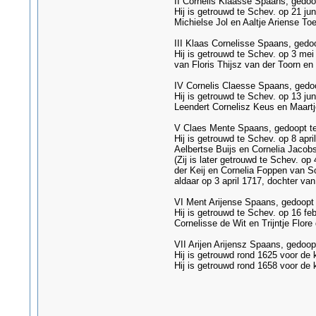
II Cornelis Klaasse Spaans, gedoop
Hij is getrouwd te Schev. op 21 ju
Michielse Jol en Aaltje Ariense Toe
III Klaas Cornelisse Spaans, gedo
Hij is getrouwd te Schev. op 3 me
van Floris Thijsz van der Toorn en
IV Cornelis Claesse Spaans, gedo
Hij is getrouwd te Schev. op 13 j
Leendert Cornelisz Keus en Maartj
V Claes Mente Spaans, gedoopt te 
Hij is getrouwd te Schev. op 8 ap
Aelbertse Buijs en Cornelia Jacobs
(Zij is later getrouwd te Schev. o
der Keij en Cornelia Foppen van Sc
aldaar op 3 april 1717, dochter va
VI Ment Arijense Spaans, gedoopt 
Hij is getrouwd te Schev. op 16 fe
Cornelisse de Wit en Trijntje Flore
VII Arijen Arijensz Spaans, gedoo
Hij is getrouwd rond 1625 voor de 
Hij is getrouwd rond 1658 voor de 