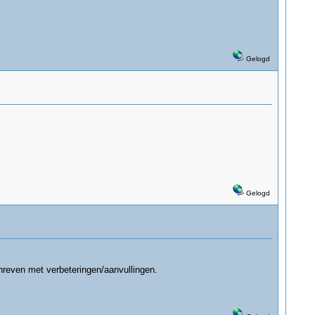
Gelogd
Gelogd
hreven met verbeteringen/aanvullingen.