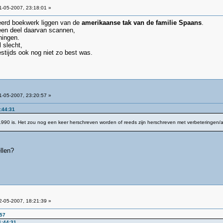
-05-2007, 23:18:01 »
eerd boekwerk liggen van de
amerikaanse tak van de familie Spaans
.
l een deel daarvan scannen,
ningen.
 slecht,
tijds ook nog niet zo best was.
-05-2007, 23:20:57 »
1:44:31
 1990 is. Het zou nog een keer herschreven worden of reeds zijn herschreven met verbeteringen/a
llen?
-05-2007, 18:21:39 »
:57
1:44:31