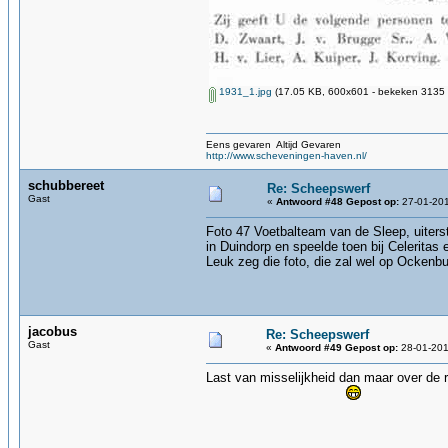
1931_1.jpg
(17.05 KB, 600x601 - bekeken 3135 k
Eens gevaren Altijd Gevaren
http://www.scheveningen-haven.nl/
schubbereet
Re: Scheepswerf
Gast
«
Antwoord #48 Gepost op:
27-01-201
Foto 47 Voetbalteam van de Sleep, uiterst 
in Duindorp en speelde toen bij Celeritas e
Leuk zeg die foto, die zal wel op Ockenb
jacobus
Re: Scheepswerf
Gast
«
Antwoord #49 Gepost op:
28-01-201
Last van misselijkheid dan maar over de r