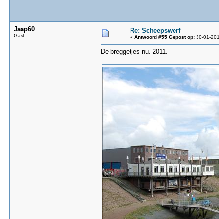
Jaap60
Re: Scheepswerf
Gast
«
Antwoord #55 Gepost op:
30-01-201
De breggetjes nu. 2011.