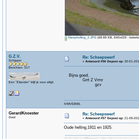
Sleephelling_2.JPG
(48.86 KB, 640x426 - bekeke
G.Z.V.
Re: Scheepswerf
Schipper
«
Antwoord #56 Gepost op:
30-01-201
Berichten: 517
Bijna goed,
Grrt Z Vrmr
Een "Eilander" blijf je voor altijd.
gzv
IVMVEBWL
GerardKnoester
Re: Scheepswerf
Gast
«
Antwoord #57 Gepost op:
21-09-201
Oude helling,1911 en 1925.