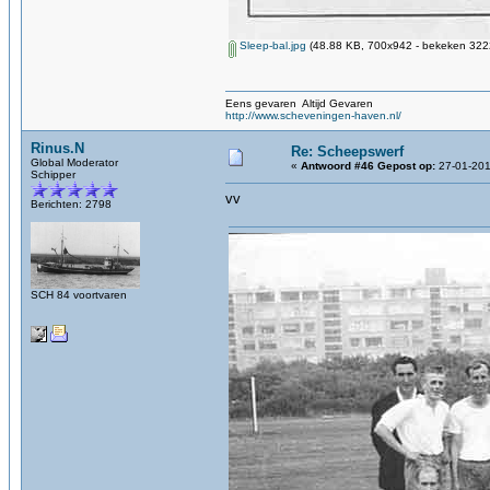
Sleep-bal.jpg
(48.88 KB, 700x942 - bekeken 3222
Eens gevaren Altijd Gevaren
http://www.scheveningen-haven.nl/
Rinus.N
Re: Scheepswerf
Global Moderator
«
Antwoord #46 Gepost op:
27-01-201
Schipper
vv
Berichten: 2798
SCH 84 voortvaren