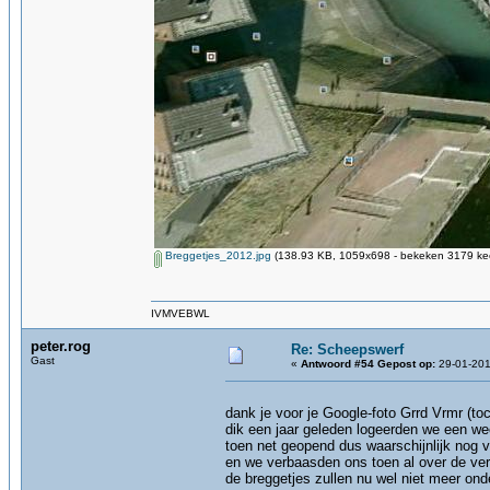
Breggetjes_2012.jpg
(138.93 KB, 1059x698 - bekeken 3179 kee
IVMVEBWL
peter.rog
Re: Scheepswerf
Gast
«
Antwoord #54 Gepost op:
29-01-201
dank je voor je Google-foto Grrd Vrmr (to
dik een jaar geleden logeerden we een we
toen net geopend dus waarschijnlijk nog 
en we verbaasden ons toen al over de ve
de breggetjes zullen nu wel niet meer on