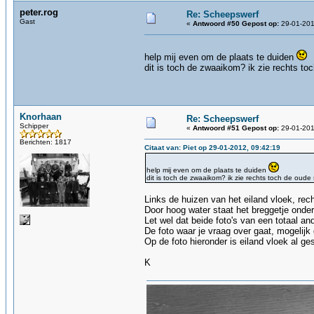
peter.rog
Re: Scheepswerf
Gast
«
Antwoord #50 Gepost op:
29-01-201
help mij even om de plaats te duiden
dit is toch de zwaaikom? ik zie rechts to
Knorhaan
Re: Scheepswerf
Schipper
«
Antwoord #51 Gepost op:
29-01-201
Berichten: 1817
Citaat van: Piet op 29-01-2012, 09:42:19
help mij even om de plaats te duiden
dit is toch de zwaaikom? ik zie rechts toch de oude
Links de huizen van het eiland vloek, rec
Door hoog water staat het breggetje onder
Let wel dat beide foto's van een totaal ande
De foto waar je vraag over gaat, mogelij
Op de foto hieronder is eiland vloek al ge
K