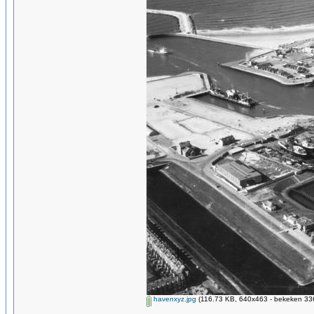
havenxyz.jpg
(116.73 KB, 640x463 - bekeken 336