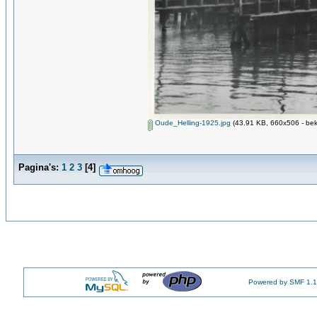
Oude_Helling-1925.jpg
(43.91 KB, 660x506 - bek
Pagina's:
1
2
3
[
4
]
Powered by SMF 1.1