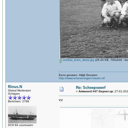
voetbal_team_sleep.jpg
(26.43 KB, 700x439 - be
Eens gevaren Altijd Gevaren
http://www.scheveningen-haven.nl/
Rinus.N
Re: Scheepswerf
Global Moderator
«
Antwoord #47 Gepost op:
27-01-201
Schipper
vv
Berichten: 2798
SCH 84 voortvaren