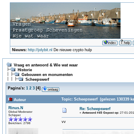
Nieuws:
http://jolybit.nl
De nieuwe crypto hulp
Vraag en antwoord & Wie wat waar
Historie
Gebouwen en monumenten
Scheepswerf
Pagina's:
1
2
3
[
4
]
Topic: Scheepswerf (gelezen 130339 ke
Auteur
Rinus.N
Re: Scheepswerf
Global Moderator
«
Antwoord #45 Gepost op:
27-01-201
Schipper
vv
Berichten: 2798