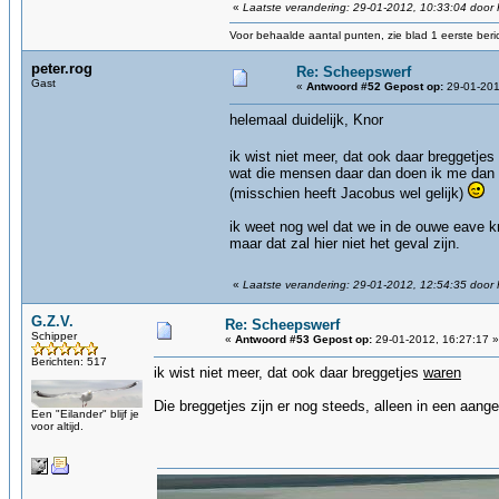
«
Laatste verandering: 29-01-2012, 10:33:04 door
Voor behaalde aantal punten, zie blad 1 eerste beri
peter.rog
Re: Scheepswerf
Gast
«
Antwoord #52 Gepost op:
29-01-201
helemaal duidelijk, Knor
ik wist niet meer, dat ook daar breggetje
wat die mensen daar dan doen ik me dan h
(misschien heeft Jacobus wel gelijk)
ik weet nog wel dat we in de ouwe eave k
maar dat zal hier niet het geval zijn.
«
Laatste verandering: 29-01-2012, 12:54:35 door 
G.Z.V.
Re: Scheepswerf
Schipper
«
Antwoord #53 Gepost op:
29-01-2012, 16:27:17 »
Berichten: 517
ik wist niet meer, dat ook daar breggetjes
waren
Die breggetjes zijn er nog steeds, alleen in een aang
Een "Eilander" blijf je
voor altijd.
gz