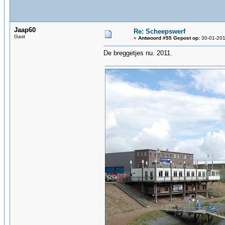
Jaap60
Re: Scheepswerf
Gast
«
Antwoord #55 Gepost op:
30-01-201
De breggetjes nu. 2011.