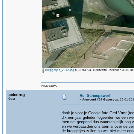
Breggetjes_2012.jpg
(138.93 KB, 1059x698 - bekeken 3183 kee
IVMVEBWL
peter.rog
Re: Scheepswerf
Gast
«
Antwoord #54 Gepost op:
29-01-201
dank je voor je Google-foto Grrd Vrmr (to
dik een jaar geleden logeerden we een we
toen net geopend dus waarschijnlijk nog 
en we verbaasden ons toen al over de ve
de breggetjes zullen nu wel niet meer on