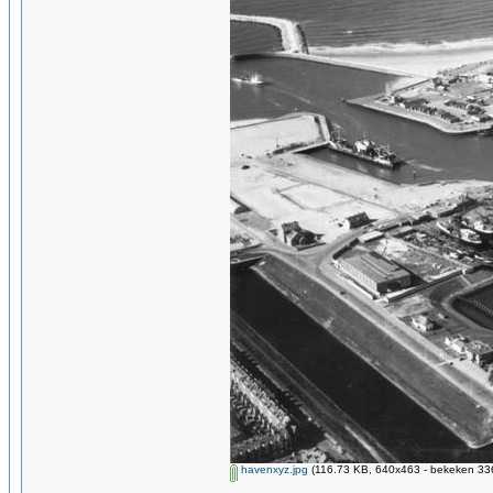
havenxyz.jpg
(116.73 KB, 640x463 - bekeken 336