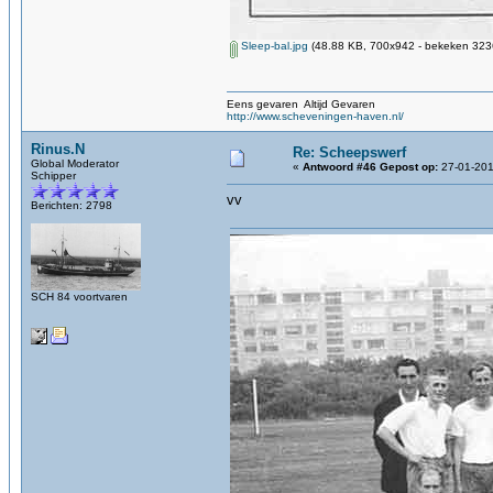
Sleep-bal.jpg
(48.88 KB, 700x942 - bekeken 3236
Eens gevaren Altijd Gevaren
http://www.scheveningen-haven.nl/
Rinus.N
Re: Scheepswerf
Global Moderator
«
Antwoord #46 Gepost op:
27-01-201
Schipper
vv
Berichten: 2798
SCH 84 voortvaren