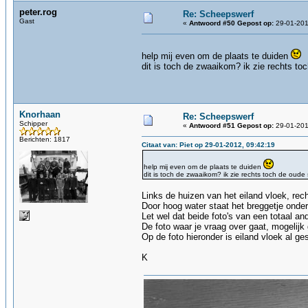
peter.rog
Re: Scheepswerf
Gast
«
Antwoord #50 Gepost op:
29-01-201
help mij even om de plaats te duiden
dit is toch de zwaaikom? ik zie rechts to
Knorhaan
Re: Scheepswerf
Schipper
«
Antwoord #51 Gepost op:
29-01-201
Berichten: 1817
Citaat van: Piet op 29-01-2012, 09:42:19
help mij even om de plaats te duiden
dit is toch de zwaaikom? ik zie rechts toch de oude
Links de huizen van het eiland vloek, rec
Door hoog water staat het breggetje onder
Let wel dat beide foto's van een totaal ande
De foto waar je vraag over gaat, mogelij
Op de foto hieronder is eiland vloek al ge
K