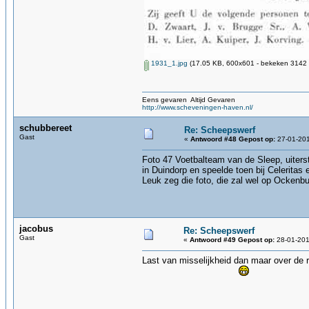
1931_1.jpg
(17.05 KB, 600x601 - bekeken 3142 k
Eens gevaren Altijd Gevaren
http://www.scheveningen-haven.nl/
schubbereet
Re: Scheepswerf
Gast
«
Antwoord #48 Gepost op:
27-01-201
Foto 47 Voetbalteam van de Sleep, uiterst 
in Duindorp en speelde toen bij Celeritas e
Leuk zeg die foto, die zal wel op Ockenb
jacobus
Re: Scheepswerf
Gast
«
Antwoord #49 Gepost op:
28-01-201
Last van misselijkheid dan maar over de r