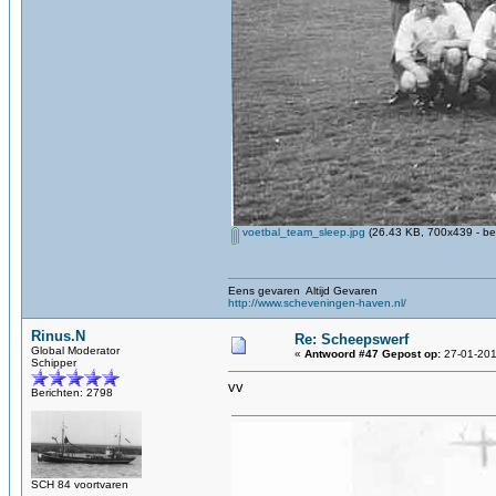
voetbal_team_sleep.jpg
(26.43 KB, 700x439 - be
Eens gevaren Altijd Gevaren
http://www.scheveningen-haven.nl/
Rinus.N
Re: Scheepswerf
Global Moderator
«
Antwoord #47 Gepost op:
27-01-201
Schipper
vv
Berichten: 2798
SCH 84 voortvaren