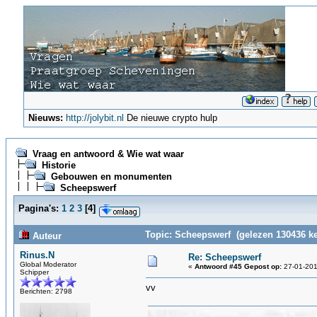
Nieuws:
http://jolybit.nl
De nieuwe crypto hulp
Vraag en antwoord & Wie wat waar
Historie
Gebouwen en monumenten
Scheepswerf
Pagina's:
1
2
3
[
4
]
Topic: Scheepswerf (gelezen 130436 ke
Auteur
Rinus.N
Re: Scheepswerf
Global Moderator
«
Antwoord #45 Gepost op:
27-01-201
Schipper
vv
Berichten: 2798