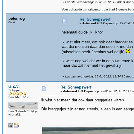
«
Laatste verandering: 29-01-2012, 10:33:04 door
Voor behaalde aantal punten, zie blad 1 eerste beri
peter.rog
Re: Scheepswerf
Gast
«
Antwoord #52 Gepost op:
29-01-201
helemaal duidelijk, Knor
ik wist niet meer, dat ook daar breggetje
wat die mensen daar dan doen ik me dan h
(misschien heeft Jacobus wel gelijk)
ik weet nog wel dat we in de ouwe eave k
maar dat zal hier niet het geval zijn.
«
Laatste verandering: 29-01-2012, 12:54:35 door 
G.Z.V.
Re: Scheepswerf
Schipper
«
Antwoord #53 Gepost op:
29-01-2012, 16:27:17 »
Berichten: 517
ik wist niet meer, dat ook daar breggetjes
waren
Die breggetjes zijn er nog steeds, alleen in een aang
Een "Eilander" blijf je
voor altijd.
gz