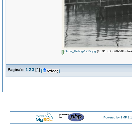
Oude_Helling-1925.jpg
(43.91 KB, 660x506 - bek
Pagina's:
1
2
3
[
4
]
Powered by SMF 1.1