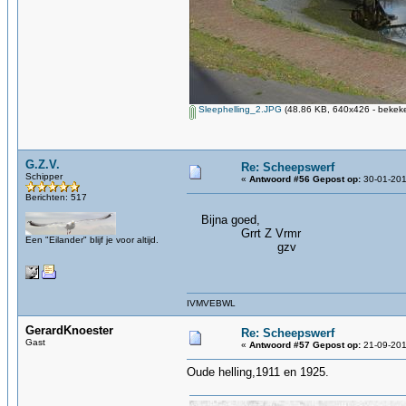
Sleephelling_2.JPG
(48.86 KB, 640x426 - bekeke
G.Z.V.
Re: Scheepswerf
Schipper
«
Antwoord #56 Gepost op:
30-01-201
Berichten: 517
Bijna goed,
Grrt Z Vrmr
Een "Eilander" blijf je voor altijd.
gzv
IVMVEBWL
GerardKnoester
Re: Scheepswerf
Gast
«
Antwoord #57 Gepost op:
21-09-201
Oude helling,1911 en 1925.