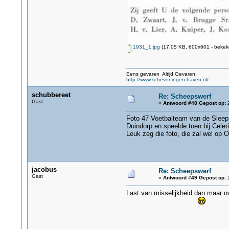
1931_1.jpg
(17.05 KB, 600x601 - bekek
Eens gevaren Altijd Gevaren
http://www.scheveningen-haven.nl/
schubbereet
Re: Scheepswerf
Gast
«
Antwoord #48 Gepost op:
2
Foto 47 Voetbalteam van de Sleep, u
Duindorp en speelde toen bij Celerit
Leuk zeg die foto, die zal wel op 
jacobus
Re: Scheepswerf
Gast
«
Antwoord #49 Gepost op:
2
Last van misselijkheid dan maar ov