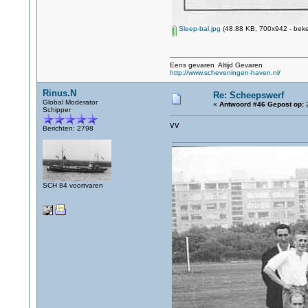
Sleep-bal.jpg
(48.88 KB, 700x942 - beke
Eens gevaren Altijd Gevaren
http://www.scheveningen-haven.nl/
Rinus.N
Re: Scheepswerf
Global Moderator
«
Antwoord #46 Gepost op:
2
Schipper
vv
Berichten: 2798
SCH 84 voortvaren