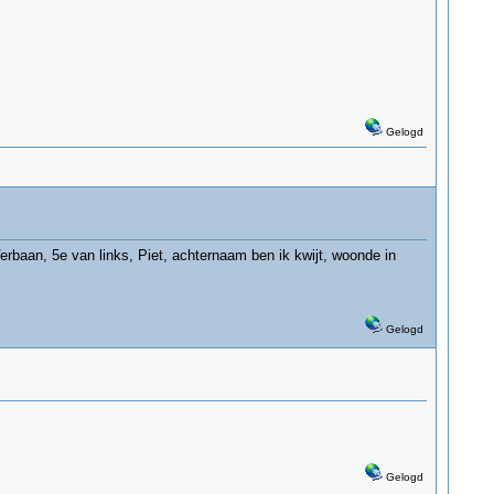
Gelogd
 Verbaan, 5e van links, Piet, achternaam ben ik kwijt, woonde in
Gelogd
Gelogd