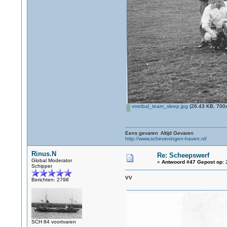
voetbal_team_sleep.jpg
(26.43 KB, 700x
Eens gevaren Altijd Gevaren
http://www.scheveningen-haven.nl/
Rinus.N
Re: Scheepswerf
Global Moderator
«
Antwoord #47 Gepost op:
2
Schipper
vv
Berichten: 2798
SCH 84 voortvaren