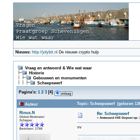
Nieuws:
http://jolybit.nl
De nieuwe crypto hulp
Vraag en antwoord & Wie wat waar
Historie
Gebouwen en monumenten
Scheepswerf
Pagina's:
1
2
3
[
4
]
Topic: Scheepswerf (gelezen 130
Auteur
Rinus.N
Re: Scheepswerf
Global Moderator
«
Antwoord #45 Gepost op:
2
Schipper
vv
Berichten: 2798