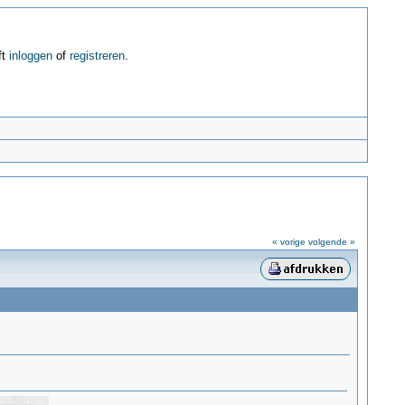
ft
inloggen
of
registreren
.
« vorige
volgende »