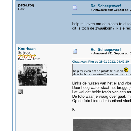
peter.rog
Re: Scheepswerf
Gast
«
Antwoord #50 Gepost op:
2
help mij even om de plaats te dui
dit is toch de zwaaikom? ik zie re
Knorhaan
Re: Scheepswerf
Schipper
«
Antwoord #51 Gepost op:
2
Berichten: 1817
Citaat van: Piet op 29-01-2012, 09:42:19
help mij even om de plaats te duiden
dit is toch de zwaaikom? ik zie rechts toch
Links de huizen van het eiland vlo
Door hoog water staat het breggetj
Let wel dat beide foto's van een tot
De foto waar je vraag over gaat, 
Op de foto hieronder is eiland vloe
K