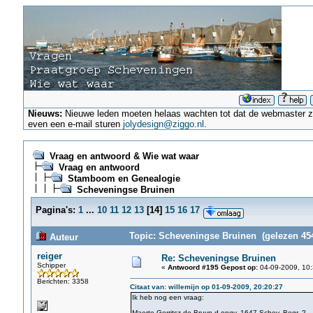
Nieuws:
Nieuwe leden moeten helaas wachten tot dat de webmaster ze a
even een e-mail sturen
jolydesign@ziggo.nl
.
Vraag en antwoord & Wie wat waar
Vraag en antwoord
Stamboom en Genealogie
Scheveningse Bruinen
Pagina's:
1
...
10
11
12
13
[
14
]
15
16
17
Topic: Scheveningse Bruinen (gelezen 454
Auteur
reiger
Re: Scheveningse Bruinen
Schipper
«
Antwoord #195 Gepost op:
04-09-2009, 10:
Berichten: 3358
Citaat van: willemijn op 01-09-2009, 20:20:27
Ik heb nog een vraag:
Maerte Gerritsz de Bruyn d ongv. 1647 Schev. Begr. ?