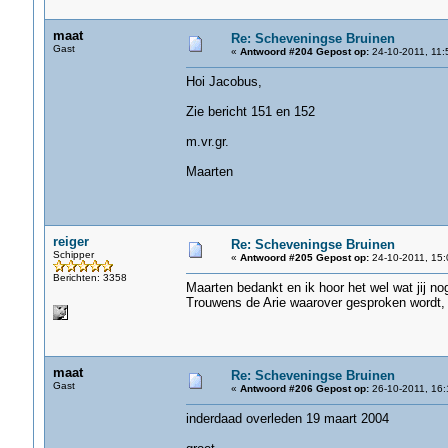
maat
Re: Scheveningse Bruinen
Gast
«
Antwoord #204 Gepost op:
24-10-2011, 11:
Hoi Jacobus,
Zie bericht 151 en 152
m.vr.gr.
Maarten
reiger
Re: Scheveningse Bruinen
Schipper
«
Antwoord #205 Gepost op:
24-10-2011, 15:
Berichten: 3358
Maarten bedankt en ik hoor het wel wat jij no
Trouwens de Arie waarover gesproken wordt, i
maat
Re: Scheveningse Bruinen
Gast
«
Antwoord #206 Gepost op:
26-10-2011, 16:
inderdaad overleden 19 maart 2004