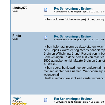
Lindsy070
Re: Scheveningse Bruinen
Gast
«
Antwoord #199 Gepost op:
21-02-2011, 13:
Ik ben ook een (Scheveningse) Bruin, Lindsy 
Pinda
Re: Scheveningse Bruinen
Gast
«
Antwoord #200 Gepost op:
26-09-2011, 19:
Ik ben helemaal nieuw op deze site en kwam h
ben. Hopelijk wordt er nog steeds naar dit t
Bruin en Wilhelmina Brand. Recent ben ik be
Scheveningen. In deze hele lijst van reactie
1800 aangekomen bij Maarte Bruin en Jannet
Australië).
Ik ben vooral benieuwd hoe ver anderen zijn 
mensen achter deze namen. Wat deden zijn (m
woonden zij.
Heeft er iemand wellicht een verder uitgezoc
reiger
Re: Scheveningse Bruinen
Schipper
«
Antwoord #201 Gepost op:
27-09-2011, 08: