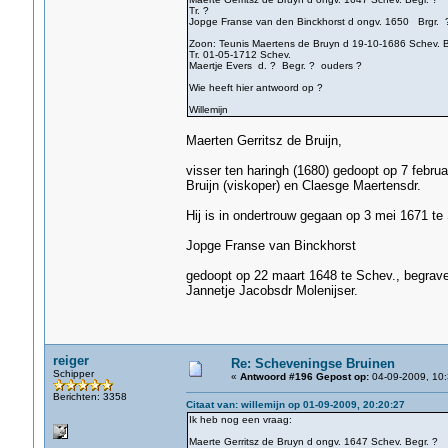
Tr. ?
Jopge Franse van den Binckhorst d ongv. 1650 Brgr. 
Zoon: Teunis Maertens de Bruyn d 19-10-1686 Schev. B
Tr. 01-05-1712 Schev.
Maertje Evers d. ? Begr. ? ouders ?
Wie heeft hier antwoord op ?
Willemijn
Maerten Gerritsz de Bruijn,
visser ten haringh (1680) gedoopt op 7 februa
Bruijn (viskoper) en Claesge Maertensdr.
Hij is in ondertrouw gegaan op 3 mei 1671 te
Jopge Franse van Binckhorst
gedoopt op 22 maart 1648 te Schev., begrave
Jannetje Jacobsdr Molenijser.
reiger
Re: Scheveningse Bruinen
Schipper
«
Antwoord #196 Gepost op:
04-09-2009, 10:
Berichten: 3358
Citaat van: willemijn op 01-09-2009, 20:20:27
Ik heb nog een vraag:
Maerte Gerritsz de Bruyn d ongv. 1647 Schev. Begr. ?