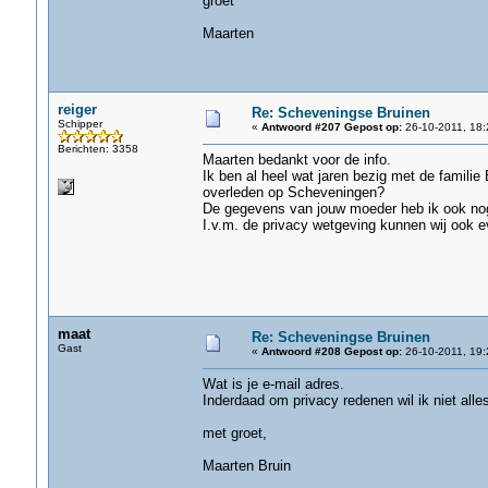
groet
Maarten
reiger
Re: Scheveningse Bruinen
Schipper
«
Antwoord #207 Gepost op:
26-10-2011, 18:
Berichten: 3358
Maarten bedankt voor de info.
Ik ben al heel wat jaren bezig met de familie
overleden op Scheveningen?
De gegevens van jouw moeder heb ik ook no
I.v.m. de privacy wetgeving kunnen wij ook e
maat
Re: Scheveningse Bruinen
Gast
«
Antwoord #208 Gepost op:
26-10-2011, 19:
Wat is je e-mail adres.
Inderdaad om privacy redenen wil ik niet alles
met groet,
Maarten Bruin