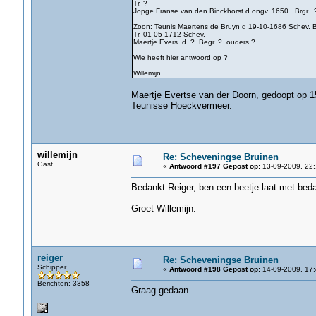
Tr. ?
Jopge Franse van den Binckhorst d ongv. 1650 Brgr. 
Zoon: Teunis Maertens de Bruyn d 19-10-1686 Schev. B
Tr. 01-05-1712 Schev.
Maertje Evers d. ? Begr. ? ouders ?
Wie heeft hier antwoord op ?
Willemijn
Maertje Evertse van der Doorn, gedoopt op 1
Teunisse Hoeckvermeer.
willemijn
Re: Scheveningse Bruinen
Gast
«
Antwoord #197 Gepost op:
13-09-2009, 22:
Bedankt Reiger, ben een beetje laat met bed
Groet Willemijn.
reiger
Re: Scheveningse Bruinen
Schipper
«
Antwoord #198 Gepost op:
14-09-2009, 17:
Berichten: 3358
Graag gedaan.