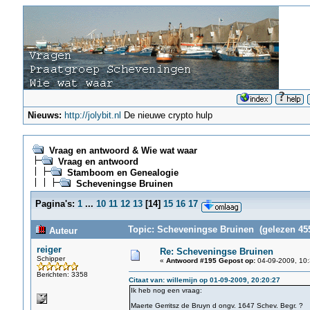
Nieuws:
http://jolybit.nl
De nieuwe crypto hulp
Vraag en antwoord & Wie wat waar
Vraag en antwoord
Stamboom en Genealogie
Scheveningse Bruinen
Pagina's:
1
...
10
11
12
13
[
14
]
15
16
17
Topic: Scheveningse Bruinen (gelezen 455
Auteur
reiger
Re: Scheveningse Bruinen
Schipper
«
Antwoord #195 Gepost op:
04-09-2009, 10:
Berichten: 3358
Citaat van: willemijn op 01-09-2009, 20:20:27
Ik heb nog een vraag:
Maerte Gerritsz de Bruyn d ongv. 1647 Schev. Begr. ?