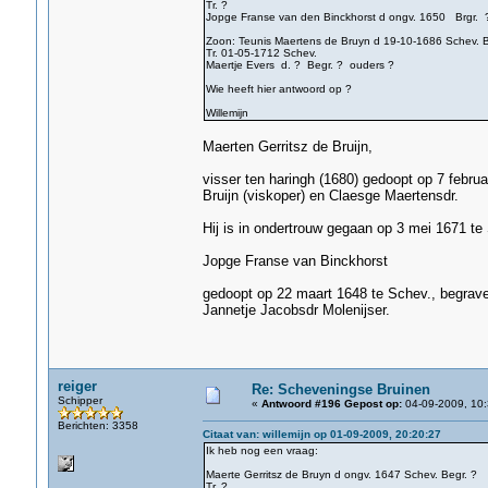
Tr. ?
Jopge Franse van den Binckhorst d ongv. 1650 Brgr. 
Zoon: Teunis Maertens de Bruyn d 19-10-1686 Schev. B
Tr. 01-05-1712 Schev.
Maertje Evers d. ? Begr. ? ouders ?
Wie heeft hier antwoord op ?
Willemijn
Maerten Gerritsz de Bruijn,
visser ten haringh (1680) gedoopt op 7 februa
Bruijn (viskoper) en Claesge Maertensdr.
Hij is in ondertrouw gegaan op 3 mei 1671 te
Jopge Franse van Binckhorst
gedoopt op 22 maart 1648 te Schev., begrave
Jannetje Jacobsdr Molenijser.
reiger
Re: Scheveningse Bruinen
Schipper
«
Antwoord #196 Gepost op:
04-09-2009, 10:
Berichten: 3358
Citaat van: willemijn op 01-09-2009, 20:20:27
Ik heb nog een vraag:
Maerte Gerritsz de Bruyn d ongv. 1647 Schev. Begr. ?
Tr. ?