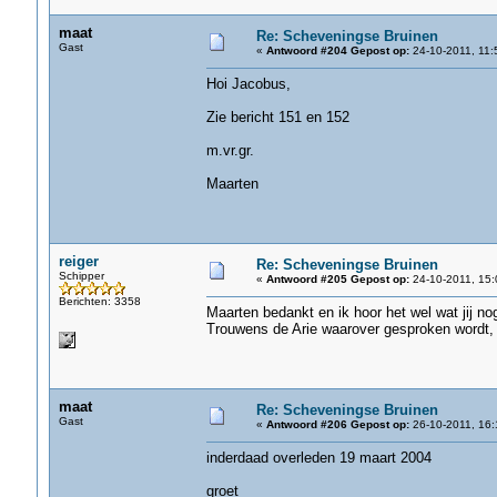
maat
Re: Scheveningse Bruinen
Gast
«
Antwoord #204 Gepost op:
24-10-2011, 11:
Hoi Jacobus,
Zie bericht 151 en 152
m.vr.gr.
Maarten
reiger
Re: Scheveningse Bruinen
Schipper
«
Antwoord #205 Gepost op:
24-10-2011, 15:
Berichten: 3358
Maarten bedankt en ik hoor het wel wat jij no
Trouwens de Arie waarover gesproken wordt, i
maat
Re: Scheveningse Bruinen
Gast
«
Antwoord #206 Gepost op:
26-10-2011, 16:
inderdaad overleden 19 maart 2004
groet