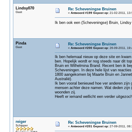
Lindsy070
Re: Scheveningse Bruinen
Gast
«
Antwoord #199 Gepost op:
21-02-2011, 13:
Ik ben ook een (Scheveningse) Bruin, Lindsy 
Pinda
Re: Scheveningse Bruinen
Gast
«
Antwoord #200 Gepost op:
26-09-2011, 19:
Ik ben helemaal nieuw op deze site en kwam h
ben. Hopelijk wordt er nog steeds naar dit t
Bruin en Wilhelmina Brand. Recent ben ik be
Scheveningen. In deze hele lijst van reactie
1800 aangekomen bij Maarte Bruin en Jannet
Australië).
Ik ben vooral benieuwd hoe ver anderen zijn 
mensen achter deze namen. Wat deden zijn (m
woonden zij.
Heeft er iemand wellicht een verder uitgezoc
reiger
Re: Scheveningse Bruinen
Schipper
«
Antwoord #201 Gepost op:
27-09-2011, 08: