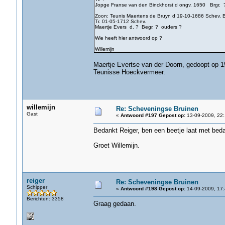
Jopge Franse van den Binckhorst d ongv. 1650 Brgr. 
Zoon: Teunis Maertens de Bruyn d 19-10-1686 Schev. B
Tr. 01-05-1712 Schev.
Maertje Evers d. ? Begr. ? ouders ?
Wie heeft hier antwoord op ?
Willemijn
Maertje Evertse van der Doorn, gedoopt op 1
Teunisse Hoeckvermeer.
willemijn
Re: Scheveningse Bruinen
Gast
«
Antwoord #197 Gepost op:
13-09-2009, 22:
Bedankt Reiger, ben een beetje laat met bed
Groet Willemijn.
reiger
Re: Scheveningse Bruinen
Schipper
«
Antwoord #198 Gepost op:
14-09-2009, 17:
Berichten: 3358
Graag gedaan.