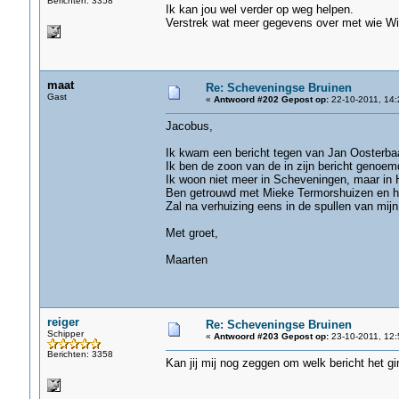
Berichten: 3358
Ik kan jou wel verder op weg helpen.
Verstrek wat meer gegevens over met wie Wil
maat
Re: Scheveningse Bruinen
Gast
«
Antwoord #202 Gepost op:
22-10-2011, 14:
Jacobus,
Ik kwam een bericht tegen van Jan Oosterba
Ik ben de zoon van de in zijn bericht genoem
Ik woon niet meer in Scheveningen, maar in H
Ben getrouwd met Mieke Termorshuizen en heb
Zal na verhuizing eens in de spullen van mijn
Met groet,
Maarten
reiger
Re: Scheveningse Bruinen
Schipper
«
Antwoord #203 Gepost op:
23-10-2011, 12:
Berichten: 3358
Kan jij mij nog zeggen om welk bericht het gin