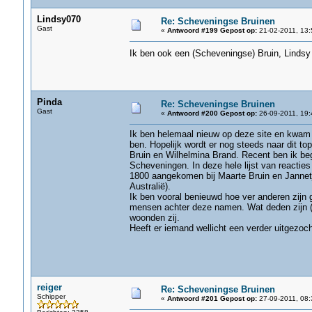
Lindsy070
Re: Scheveningse Bruinen
Gast
«
Antwoord #199 Gepost op:
21-02-2011, 13:
Ik ben ook een (Scheveningse) Bruin, Lindsy 
Pinda
Re: Scheveningse Bruinen
Gast
«
Antwoord #200 Gepost op:
26-09-2011, 19:
Ik ben helemaal nieuw op deze site en kwam h
ben. Hopelijk wordt er nog steeds naar dit t
Bruin en Wilhelmina Brand. Recent ben ik be
Scheveningen. In deze hele lijst van reactie
1800 aangekomen bij Maarte Bruin en Jannet
Australië).
Ik ben vooral benieuwd hoe ver anderen zijn 
mensen achter deze namen. Wat deden zijn (m
woonden zij.
Heeft er iemand wellicht een verder uitgezoc
reiger
Re: Scheveningse Bruinen
Schipper
«
Antwoord #201 Gepost op:
27-09-2011, 08: