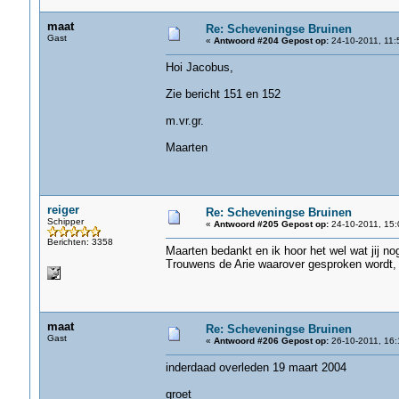
maat
Re: Scheveningse Bruinen
Gast
«
Antwoord #204 Gepost op:
24-10-2011, 11:
Hoi Jacobus,
Zie bericht 151 en 152
m.vr.gr.
Maarten
reiger
Re: Scheveningse Bruinen
Schipper
«
Antwoord #205 Gepost op:
24-10-2011, 15:
Berichten: 3358
Maarten bedankt en ik hoor het wel wat jij no
Trouwens de Arie waarover gesproken wordt, i
maat
Re: Scheveningse Bruinen
Gast
«
Antwoord #206 Gepost op:
26-10-2011, 16:
inderdaad overleden 19 maart 2004
groet