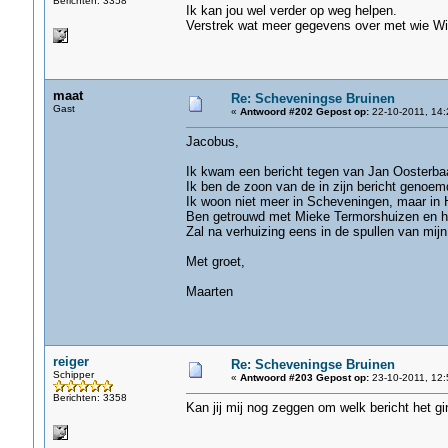
Berichten: 3358
Ik kan jou wel verder op weg helpen.
Verstrek wat meer gegevens over met wie Wil
maat
Re: Scheveningse Bruinen
Gast
«
Antwoord #202 Gepost op:
22-10-2011, 14:
Jacobus,
Ik kwam een bericht tegen van Jan Oosterba
Ik ben de zoon van de in zijn bericht genoem
Ik woon niet meer in Scheveningen, maar in H
Ben getrouwd met Mieke Termorshuizen en heb
Zal na verhuizing eens in de spullen van mijn
Met groet,
Maarten
reiger
Re: Scheveningse Bruinen
Schipper
«
Antwoord #203 Gepost op:
23-10-2011, 12:
Berichten: 3358
Kan jij mij nog zeggen om welk bericht het gin