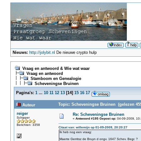
Nieuws:
http://jolybit.nl
De nieuwe crypto hulp
Vraag en antwoord & Wie wat waar
Vraag en antwoord
Stamboom en Genealogie
Scheveningse Bruinen
Pagina's:
1
...
10
11
12
13
[
14
]
15
16
17
Topic: Scheveningse Bruinen (gelezen 455
Auteur
reiger
Re: Scheveningse Bruinen
Schipper
«
Antwoord #195 Gepost op:
04-09-2009, 10:
Berichten: 3358
Citaat van: willemijn op 01-09-2009, 20:20:27
Ik heb nog een vraag:
Maerte Gerritsz de Bruyn d ongv. 1647 Schev. Begr. ?