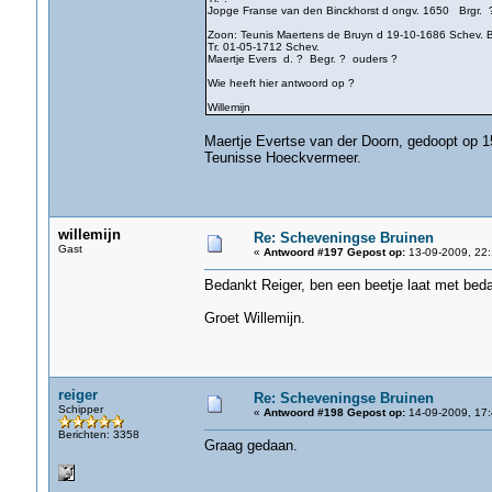
Jopge Franse van den Binckhorst d ongv. 1650 Brgr. 
Zoon: Teunis Maertens de Bruyn d 19-10-1686 Schev. B
Tr. 01-05-1712 Schev.
Maertje Evers d. ? Begr. ? ouders ?
Wie heeft hier antwoord op ?
Willemijn
Maertje Evertse van der Doorn, gedoopt op 1
Teunisse Hoeckvermeer.
willemijn
Re: Scheveningse Bruinen
Gast
«
Antwoord #197 Gepost op:
13-09-2009, 22:
Bedankt Reiger, ben een beetje laat met bed
Groet Willemijn.
reiger
Re: Scheveningse Bruinen
Schipper
«
Antwoord #198 Gepost op:
14-09-2009, 17:
Berichten: 3358
Graag gedaan.