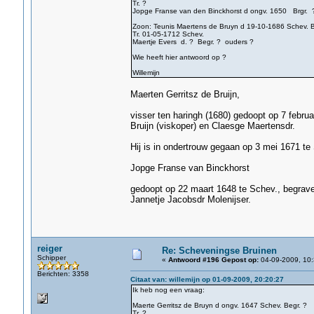
Tr. ?
Jopge Franse van den Binckhorst d ongv. 1650 Brgr. 
Zoon: Teunis Maertens de Bruyn d 19-10-1686 Schev. B
Tr. 01-05-1712 Schev.
Maertje Evers d. ? Begr. ? ouders ?
Wie heeft hier antwoord op ?
Willemijn
Maerten Gerritsz de Bruijn,
visser ten haringh (1680) gedoopt op 7 februa
Bruijn (viskoper) en Claesge Maertensdr.
Hij is in ondertrouw gegaan op 3 mei 1671 te
Jopge Franse van Binckhorst
gedoopt op 22 maart 1648 te Schev., begrave
Jannetje Jacobsdr Molenijser.
reiger
Re: Scheveningse Bruinen
Schipper
«
Antwoord #196 Gepost op:
04-09-2009, 10:
Berichten: 3358
Citaat van: willemijn op 01-09-2009, 20:20:27
Ik heb nog een vraag:
Maerte Gerritsz de Bruyn d ongv. 1647 Schev. Begr. ?
Tr. ?