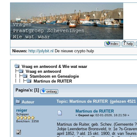
Nieuws:
http://jolybit.nl
De nieuwe crypto hulp
Vraag en antwoord & Wie wat waar
Vraag en antwoord
Stamboom en Genealogie
Martinus de RUITER
Pagina's:
[
1
]
Topic: Martinus de RUITER (gelezen 4521 
Auteur
reiger
Martinus de RUITER
Schipper
«
Gepost op:
02-01-2026, 16:21:59 »
Berichten: 3358
Martinus de Ruiter, geb. Schev. (Gemeente ?
Jobje Leendertse Bronsveld, tr. 1e ?s-Grav
april 1852, ? ald. 15 okt. 1900, dr. van Teu