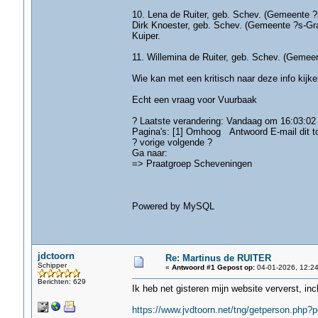
10. Lena de Ruiter, geb. Schev. (Gemeente ?s
Dirk Knoester, geb. Schev. (Gemeente ?s-Grav
Kuiper.
11. Willemina de Ruiter, geb. Schev. (Gemeen
Wie kan met een kritisch naar deze info kijke
Echt een vraag voor Vuurbaak
? Laatste verandering: Vandaag om 16:03:02
Pagina's: [1] Omhoog Antwoord E-mail dit to
? vorige volgende ?
Ga naar:
=> Praatgroep Scheveningen
Powered by MySQL
jdctoorn
Re: Martinus de RUITER
Schipper
«
Antwoord #1 Gepost op:
04-01-2026, 12:24
Berichten: 629
Ik heb net gisteren mijn website ververst, inc
https://www.jvdtoorn.net/tng/getperson.php