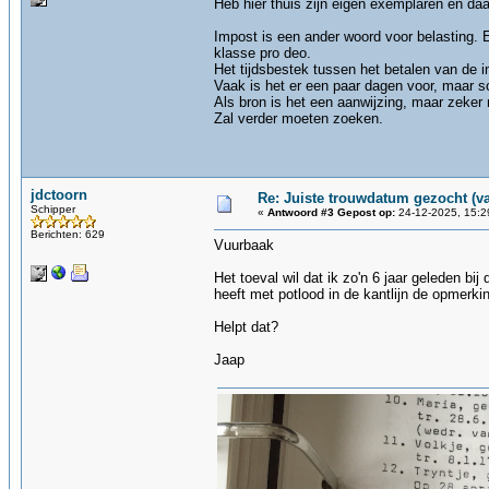
Heb hier thuis zijn eigen exemplaren en daa
Impost is een ander woord voor belasting. 
klasse pro deo.
Het tijdsbestek tussen het betalen van de i
Vaak is het er een paar dagen voor, maar s
Als bron is het een aanwijzing, maar zeker 
Zal verder moeten zoeken.
jdctoorn
Re: Juiste trouwdatum gezocht (v
Schipper
«
Antwoord #3 Gepost op:
24-12-2025, 15:2
Berichten: 629
Vuurbaak
Het toeval wil dat ik zo'n 6 jaar geleden b
heeft met potlood in de kantlijn de opmerki
Helpt dat?
Jaap