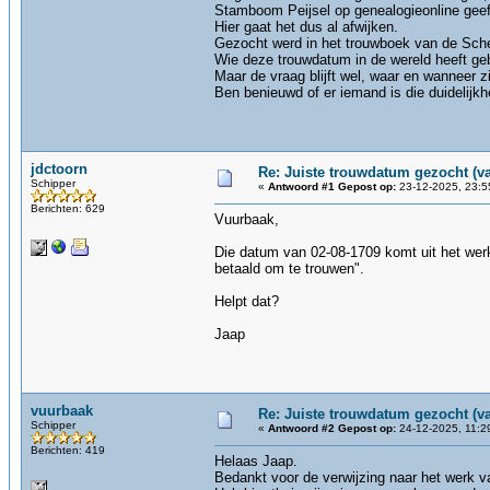
Stamboom Peijsel op genealogieonline geef
Hier gaat het dus al afwijken.
Gezocht werd in het trouwboek van de Schev
Wie deze trouwdatum in de wereld heeft gebr
Maar de vraag blijft wel, waar en wanneer z
Ben benieuwd of er iemand is die duidelijk
jdctoorn
Re: Juiste trouwdatum gezocht (v
Schipper
«
Antwoord #1 Gepost op:
23-12-2025, 23:5
Berichten: 629
Vuurbaak,
Die datum van 02-08-1709 komt uit het werk
betaald om te trouwen".
Helpt dat?
Jaap
vuurbaak
Re: Juiste trouwdatum gezocht (v
Schipper
«
Antwoord #2 Gepost op:
24-12-2025, 11:2
Berichten: 419
Helaas Jaap.
Bedankt voor de verwijzing naar het werk v