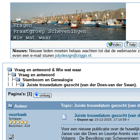
Nieuws:
Nieuwe leden moeten helaas wachten tot dat de webmaster ze a
even een e-mail sturen
jolydesign@ziggo.nl
.
Vraag en antwoord & Wie wat waar
Vraag en antwoord
Stamboom en Genealogie
Juiste trouwdatum gezocht (van der Does-van der Swan).
Pagina's:
[
1
]
Topic: Juiste trouwdatum gezocht (van d
Auteur
vuurbaak
Juiste trouwdatum gezocht (van d
Schipper
«
Gepost op:
23-12-2025, 17:14:58 »
Berichten: 419
Voor een nieuwe publicatie over de huwelij
Janse van der Does en Leuntje Arents van
Volgens : De Bevolking van Scheveningen; G