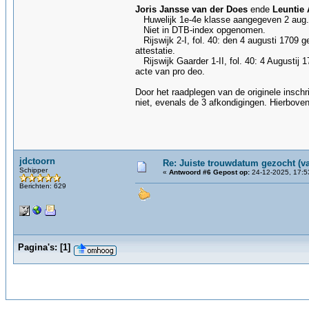
Joris Jansse van der Does
ende
Leuntie 
Huwelijk 1e-4e klasse aangegeven 2 aug.
Niet in DTB-index opgenomen.
Rijswijk 2-I, fol. 40: den 4 augusti 1709 
attestatie.
Rijswijk Gaarder 1-II, fol. 40: 4 Augustij
acte van pro deo.
Door het raadplegen van de originele insch
niet, evenals de 3 afkondigingen. Hierboven 
jdctoorn
Re: Juiste trouwdatum gezocht (v
Schipper
«
Antwoord #6 Gepost op:
24-12-2025, 17:5
Berichten: 629
Pagina's:
[
1
]