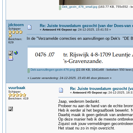
Dek_gezin_476_small.jpg
(163.77 KB, 755x552 - b
jdctoorn
Re: Juiste trouwdatum gezocht (van der Does-van 
Schipper
«
Antwoord #4 Gepost op:
24-12-2025, 15:41:53 »
In de "Verzamelde correcties en aanvullingen op Dek's 
Berichten:
629
Dek-aanvullingen-gezin-476.png
(22.08 KB, 1041x68 - bekeken 550 keer.)
«
Laatste verandering: 24-12-2025, 15:43:46 door jdctoorn
»
vuurbaak
Re: Juiste trouwdatum gezocht (v
Schipper
«
Antwoord #5 Gepost op:
24-12-2025, 16:3
Berichten: 419
Jaap, wederom bedankt.
Probeer nu aan de hand van de echte bron
Heb ik eerder al het begraafboek bewerkt. 
Daarbij maak ik geen gebruik van anderma
Op deze manier heb ik de meeste ontbrek
Zojuist ook jouw vermeldingen gecontroleer
Het staat nu zo in mijn overzicht.