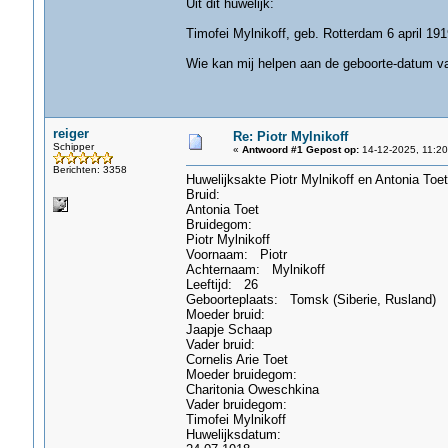
Uit dit huwelijk:
Timofei Mylnikoff, geb. Rotterdam 6 april 191
Wie kan mij helpen aan de geboorte-datum v
reiger
Re: Piotr Mylnikoff
Schipper
«
Antwoord #1 Gepost op:
14-12-2025, 11:20
Berichten: 3358
Huwelijksakte Piotr Mylnikoff en Antonia Toet
Bruid:
Antonia Toet
Bruidegom:
Piotr Mylnikoff
Voornaam: Piotr
Achternaam: Mylnikoff
Leeftijd: 26
Geboorteplaats: Tomsk (Siberie, Rusland)
Moeder bruid:
Jaapje Schaap
Vader bruid:
Cornelis Arie Toet
Moeder bruidegom:
Charitonia Oweschkina
Vader bruidegom:
Timofei Mylnikoff
Huwelijksdatum: