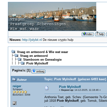
Nieuws:
http://jolybit.nl
De nieuwe crypto hulp
Vraag en antwoord & Wie wat waar
Vraag en antwoord
Stamboom en Genealogie
Piotr Mylnikoff
Pagina's:
[
1
]
Topic: Piotr Mylnikoff (gelezen 6493 keer)
Auteur
reiger
Piotr Mylnikoff
Schipper
«
Gepost op:
14-12-2025, 11:18:46 »
Berichten: 3358
Anthonia Toet, geb. Schev. (Gemeente ?s-Gra
juli 1918
Piotr Mylnikoff
, geb. Tomsk, Siberi