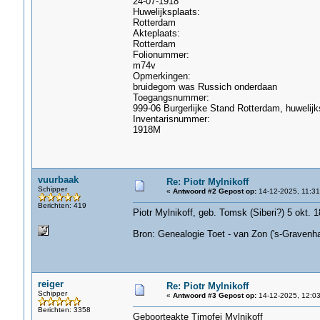
24-07-1918
Huwelijksplaats:
Rotterdam
Akteplaats:
Rotterdam
Folionummer:
m74v
Opmerkingen:
bruidegom was Russich onderdaan
Toegangsnummer:
999-06 Burgerlijke Stand Rotterdam, huwelij
Inventarisnummer:
1918M
vuurbaak
Re: Piotr Mylnikoff
Schipper
«
Antwoord #2 Gepost op:
14-12-2025, 11:31
Berichten: 419
Piotr Mylnikoff, geb. Tomsk (Siberi?) 5 okt.
Bron: Genealogie Toet - van Zon ('s-Gravenh
reiger
Re: Piotr Mylnikoff
Schipper
«
Antwoord #3 Gepost op:
14-12-2025, 12:03
Berichten: 3358
Geboorteakte Timofei Mylnikoff