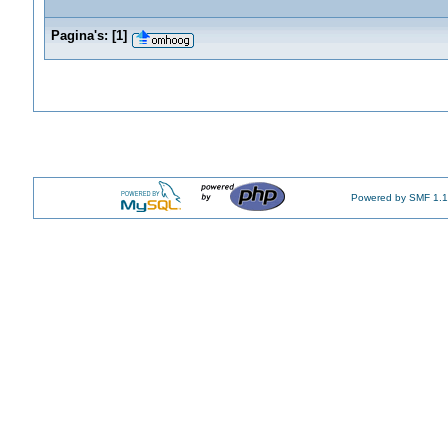
Pagina's:
[
1
]
Powered by SMF 1.1