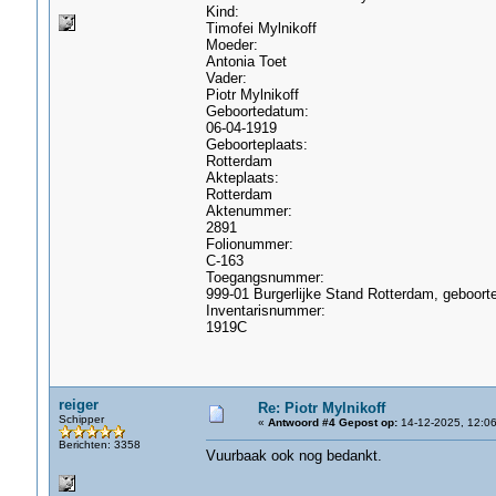
Kind:
Timofei Mylnikoff
Moeder:
Antonia Toet
Vader:
Piotr Mylnikoff
Geboortedatum:
06-04-1919
Geboorteplaats:
Rotterdam
Akteplaats:
Rotterdam
Aktenummer:
2891
Folionummer:
C-163
Toegangsnummer:
999-01 Burgerlijke Stand Rotterdam, geboort
Inventarisnummer:
1919C
reiger
Re: Piotr Mylnikoff
Schipper
«
Antwoord #4 Gepost op:
14-12-2025, 12:06
Berichten: 3358
Vuurbaak ook nog bedankt.