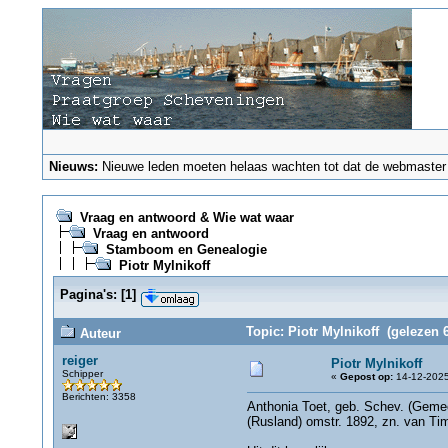
Nieuws:
Nieuwe leden moeten helaas wachten tot dat de webmaster ze
Vraag en antwoord & Wie wat waar
Vraag en antwoord
Stamboom en Genealogie
Piotr Mylnikoff
Pagina's:
[
1
]
Topic: Piotr Mylnikoff (gelezen 
Auteur
reiger
Piotr Mylnikoff
Schipper
«
Gepost op:
14-12-2025
Berichten: 3358
Anthonia Toet, geb. Schev. (Gemee
(Rusland) omstr. 1892, zn. van Ti