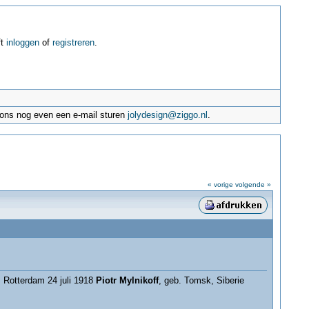
ft
inloggen
of
registreren
.
e ons nog even een e-mail sturen
jolydesign@ziggo.nl
.
« vorige
volgende »
. Rotterdam 24 juli 1918
Piotr Mylnikoff
, geb. Tomsk, Siberie