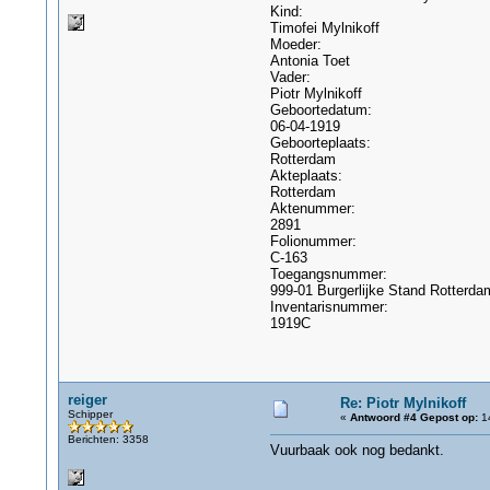
Kind:
Timofei Mylnikoff
Moeder:
Antonia Toet
Vader:
Piotr Mylnikoff
Geboortedatum:
06-04-1919
Geboorteplaats:
Rotterdam
Akteplaats:
Rotterdam
Aktenummer:
2891
Folionummer:
C-163
Toegangsnummer:
999-01 Burgerlijke Stand Rotterda
Inventarisnummer:
1919C
reiger
Re: Piotr Mylnikoff
Schipper
«
Antwoord #4 Gepost op:
14
Berichten: 3358
Vuurbaak ook nog bedankt.