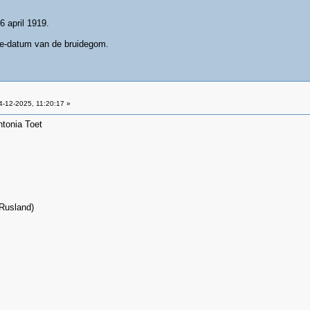
6 april 1919.
te-datum van de bruidegom.
-12-2025, 11:20:17 »
ntonia Toet
Rusland)