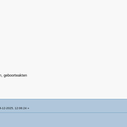
m, geboorteakten
-12-2025, 12:06:24 »