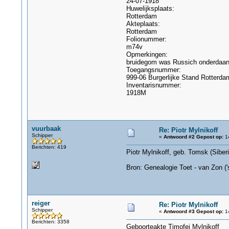
24-07-1918
Huwelijksplaats:
Rotterdam
Akteplaats:
Rotterdam
Folionummer:
m74v
Opmerkingen:
bruidegom was Russich onderdaa
Toegangsnummer:
999-06 Burgerlijke Stand Rotterda
Inventarisnummer:
1918M
vuurbaak
Re: Piotr Mylnikoff
Schipper
«
Antwoord #2 Gepost op:
14
Berichten: 419
Piotr Mylnikoff, geb. Tomsk (Siber
Bron: Genealogie Toet - van Zon (
reiger
Re: Piotr Mylnikoff
Schipper
«
Antwoord #3 Gepost op:
14
Berichten: 3358
Geboorteakte Timofei Mylnikoff