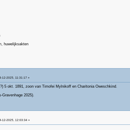
n
m, huwelijksakten
-12-2025, 11:31:17 »
i?) 5 okt. 1891, zoon van Timofei Mylnikoff en Charitonia Oweschkind.
's-Gravenhage 2025).
-12-2025, 12:03:34 »