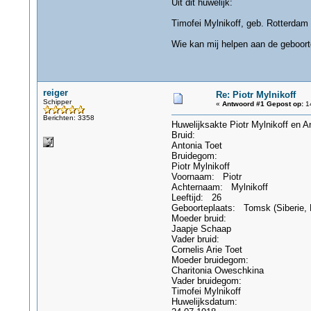
Uit dit huwelijk:
Timofei Mylnikoff, geb. Rotterdam 
Wie kan mij helpen aan de geboor
reiger
Re: Piotr Mylnikoff
Schipper
«
Antwoord #1 Gepost op:
14
Berichten: 3358
Huwelijksakte Piotr Mylnikoff en A
Bruid:
Antonia Toet
Bruidegom:
Piotr Mylnikoff
Voornaam: Piotr
Achternaam: Mylnikoff
Leeftijd: 26
Geboorteplaats: Tomsk (Siberie, 
Moeder bruid:
Jaapje Schaap
Vader bruid:
Cornelis Arie Toet
Moeder bruidegom:
Charitonia Oweschkina
Vader bruidegom:
Timofei Mylnikoff
Huwelijksdatum: