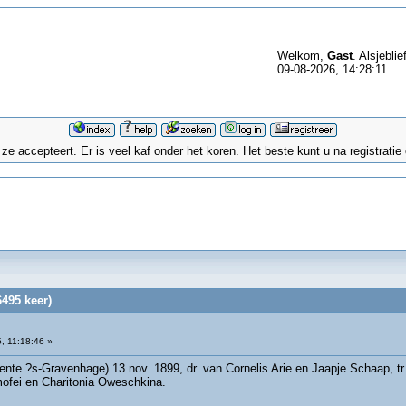
Welkom,
Gast
. Alsjeblie
09-08-2026, 14:28:11
 accepteert. Er is veel kaf onder het koren. Het beste kunt u na registrati
6495 keer)
, 11:18:46 »
nte ?s-Gravenhage) 13 nov. 1899, dr. van Cornelis Arie en Jaapje Schaap, tr
mofei en Charitonia Oweschkina.