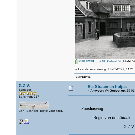
Steigerweg___Bak_1921.JPG
(68.22 KB
«
Laatste verandering: 14-01-2023, 11:21:
IVMVEBWL
G.Z.V.
Re: Straten en hofjes
Schipper
«
Antwoord #4 Gepost op:
25-01-
Berichten: 517
Zeesluisweg
Een "Eilander" blijf je voor altijd.
Begin van de afbraak.
G Z V