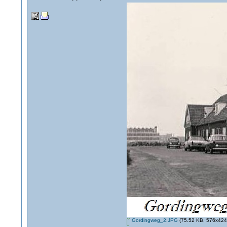
Gordingweg_2.JPG
(75.52 KB, 576x424 