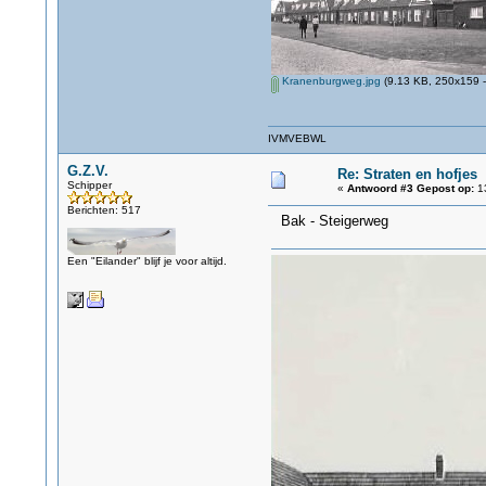
Kranenburgweg.jpg
(9.13 KB, 250x159 -
IVMVEBWL
G.Z.V.
Re: Straten en hofjes
Schipper
«
Antwoord #3 Gepost op:
13
Berichten: 517
Bak - Steigerweg
Een "Eilander" blijf je voor altijd.