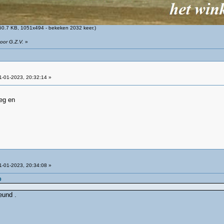
0.7 KB, 1051x494 - bekeken 2032 keer.)
oor G.Z.V.
»
-01-2023, 20:32:14 »
eg en
-01-2023, 20:34:08 »
9
eund .