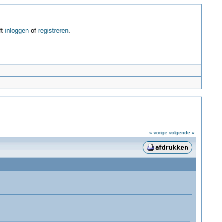
ft
inloggen
of
registreren
.
« vorige
volgende »