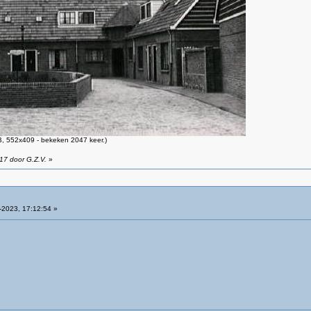
, 552x409 - bekeken 2047 keer.)
17 door G.Z.V.
»
2023, 17:12:54 »