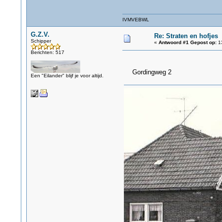
IVMVEBWL
G.Z.V.
Re: Straten en hofjes
Schipper
«
Antwoord #1 Gepost op:
13
Berichten: 517
Gordingweg 2
Een "Eilander" blijf je voor altijd.