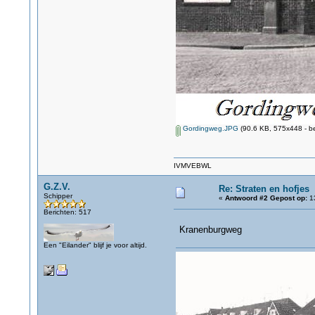
Gordingweg.JPG
(90.6 KB, 575x448 - b
IVMVEBWL
G.Z.V.
Re: Straten en hofjes
Schipper
«
Antwoord #2 Gepost op:
13
Berichten: 517
Kranenburgweg
Een "Eilander" blijf je voor altijd.