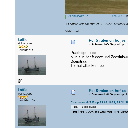
Zeesluisweg_2_____________1960.JPG
(15
«
Laatste verandering: 25-01-2023, 17:15:31 d
IVMVEBWL
koffie
Re: Straten en hofjes
Volmatroos
«
Antwoord #5 Gepost op:
31
Berichten: 59
Prachtige foto's
Mijn zus heeft geweund Zeesluisw
Boeistraat
Tot het afbreken toe .
koffie
Re: Straten en hofjes
Volmatroos
«
Antwoord #6 Gepost op:
31
Berichten: 59
Citaat van: G.Z.V. op 13-01-2023, 18:24:3
Bak - Steigerweg
Hier heeft ook en zus van me gew