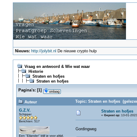
Nieuws:
http://jolybit.nl
De nieuwe crypto hulp
Vraag en antwoord & Wie wat waar
Historie
Straten en hofjes
Straten en hofjes
Pagina's:
[
1
]
Topic: Straten en hofjes (geleze
Auteur
G.Z.V.
Straten en hofjes
Schipper
«
Gepost op:
13-01-2023
Berichten: 517
Gordingweg
Een "Eilander" blijf je voor altijd.