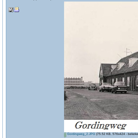
Gordingweg_2.JPG
(75.52 KB, 576x424 - bekeke