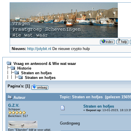
Nieuws:
http://jolybit.nl
De nieuwe crypto hulp
Vraag en antwoord & Wie wat waar
Historie
Straten en hofjes
Straten en hofjes
Pagina's:
[
1
]
Topic: Straten en hofjes (gelezen 15659
Auteur
G.Z.V.
Straten en hofjes
Schipper
«
Gepost op:
13-01-2023, 18:13:3
Berichten: 517
Gordingweg
Een "Eilander" blijf je voor altijd.