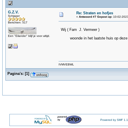
G.Z.V.
Re: Straten en hofjes
Schipper
«
Antwoord #7 Gepost op:
10-02-2023
Berichten: 517
Wij ( Fam J. Vermeer )
Een "Eilander" blijf je voor altijd.
woonde in het laatste huis op deze fo
GZ
IVMVEBWL
Pagina's:
[
1
]
Powered by SMF 1.1