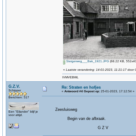
Steigerweg___Bak_1921.JPG
(68.22 KB, 552x40
«
Laatste verandering: 14-01-2023, 11:21:17 door 
IVMVEBWL
G.Z.V.
Re: Straten en hofjes
Schipper
«
Antwoord #4 Gepost op:
25-01-2023, 17:12:54 »
Berichten: 517
Zeesluisweg
Een "Eilander" blijf je
voor altijd.
Begin van de afbraak.
G Z V