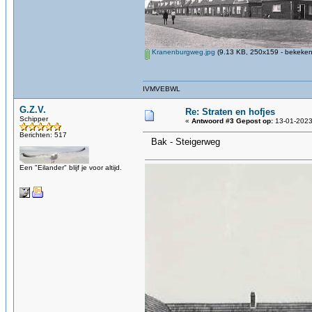
Kranenburgweg.jpg
(9.13 KB, 250x159 - bekeken
IVMVEBWL
G.Z.V.
Re: Straten en hofjes
Schipper
«
Antwoord #3 Gepost op:
13-01-2023
Berichten: 517
Bak - Steigerweg
Een "Eilander" blijf je voor altijd.