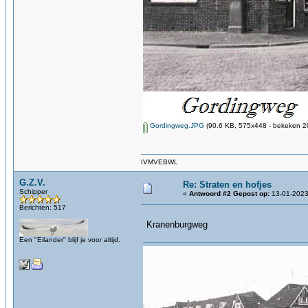
Gordingweg.JPG
(90.6 KB, 575x448 - bekeken 20
IVMVEBWL
G.Z.V.
Re: Straten en hofjes
Schipper
«
Antwoord #2 Gepost op:
13-01-2023
Berichten: 517
Kranenburgweg
Een "Eilander" blijf je voor altijd.