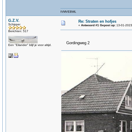
IVMVEBWL
G.Z.V.
Re: Straten en hofjes
Schipper
«
Antwoord #1 Gepost op:
13-01-2023
Berichten: 517
Gordingweg 2
Een "Eilander" blijf je voor altijd.