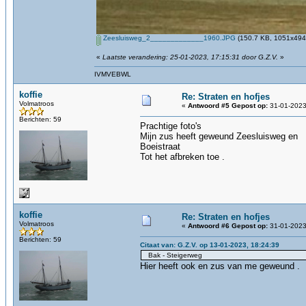
Zeesluisweg_2_____________1960.JPG
(150.7 KB, 1051x494 
«
Laatste verandering: 25-01-2023, 17:15:31 door G.Z.V.
»
IVMVEBWL
koffie
Re: Straten en hofjes
Volmatroos
«
Antwoord #5 Gepost op:
31-01-2023
Berichten: 59
Prachtige foto's
Mijn zus heeft geweund Zeesluisweg en
Boeistraat
Tot het afbreken toe .
koffie
Re: Straten en hofjes
Volmatroos
«
Antwoord #6 Gepost op:
31-01-2023
Berichten: 59
Citaat van: G.Z.V. op 13-01-2023, 18:24:39
Bak - Steigerweg
Hier heeft ook en zus van me geweund .