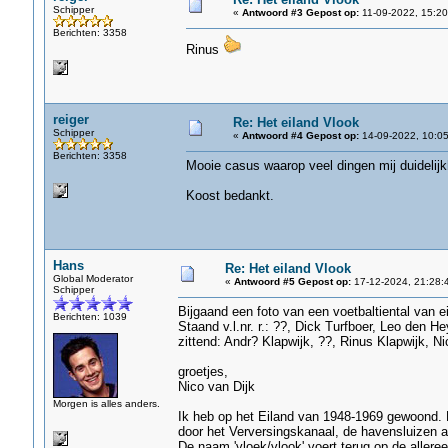
Schipper
«
Antwoord #3 Gepost op:
11-09-2022, 15:20
Berichten: 3358
Rinus
reiger
Re: Het eiland Vlook
Schipper
«
Antwoord #4 Gepost op:
14-09-2022, 10:05
Berichten: 3358
Mooie casus waarop veel dingen mij duidelij
Koost bedankt.
Hans
Re: Het eiland Vlook
Global Moderator
«
Antwoord #5 Gepost op:
17-12-2024, 21:28:
Schipper
Bijgaand een foto van een voetbaltiental van 
Berichten: 1039
Staand v.l.nr. r.: ??, Dick Turfboer, Leo den H
zittend: Andr? Klapwijk, ??, Rinus Klapwijk, Ni
groetjes,
Nico van Dijk
Morgen is alles anders.
Ik heb op het Eiland van 1948-1969 gewoond. 
door het Verversingskanaal, de havensluizen
De naam 'vloek/vlook' voert terug op de allere