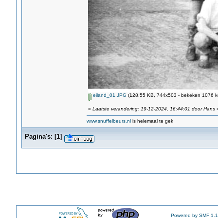
eiland_01.JPG
(128.55 KB, 744x503 - bekeken 1076 ke
«
Laatste verandering: 19-12-2024, 16:44:01 door Hans
www.snuffelbeurs.nl
is helemaal te gek
Pagina's:
[
1
]
Powered by SMF 1.1