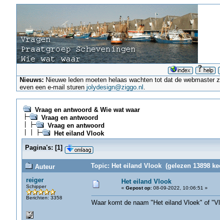
Nieuws:
Nieuwe leden moeten helaas wachten tot dat de webmaster ze a
even een e-mail sturen
jolydesign@ziggo.nl
.
Vraag en antwoord & Wie wat waar
Vraag en antwoord
Vraag en antwoord
Het eiland Vlook
Pagina's:
[
1
]
Topic: Het eiland Vlook (gelezen 13898 ke
Auteur
reiger
Het eiland Vlook
Schipper
«
Gepost op:
08-09-2022, 10:06:51 »
Berichten: 3358
Waar komt de naam "Het eiland Vloek" of "V