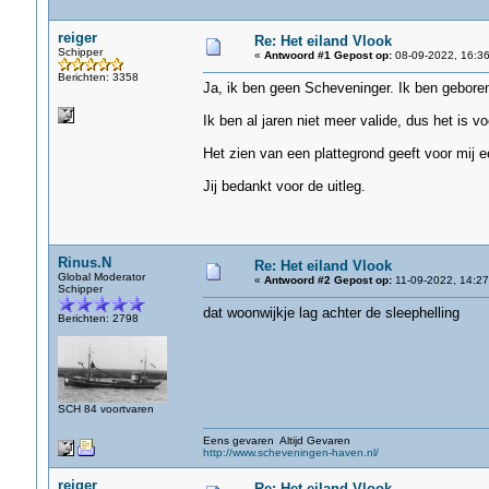
reiger
Re: Het eiland Vlook
Schipper
«
Antwoord #1 Gepost op:
08-09-2022, 16:36
Berichten: 3358
Ja, ik ben geen Scheveninger. Ik ben gebore
Ik ben al jaren niet meer valide, dus het is vo
Het zien van een plattegrond geeft voor mij 
Jij bedankt voor de uitleg.
Rinus.N
Re: Het eiland Vlook
Global Moderator
«
Antwoord #2 Gepost op:
11-09-2022, 14:27
Schipper
dat woonwijkje lag achter de sleephelling
Berichten: 2798
SCH 84 voortvaren
Eens gevaren Altijd Gevaren
http://www.scheveningen-haven.nl/
reiger
Re: Het eiland Vlook