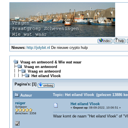
Nieuws:
http://jolybit.nl
De nieuwe crypto hulp
Vraag en antwoord & Wie wat waar
Vraag en antwoord
Vraag en antwoord
Het eiland Vlook
Pagina's:
[
1
]
Topic: Het eiland Vlook (gelezen 13886 ke
Auteur
reiger
Het eiland Vlook
Schipper
«
Gepost op:
08-09-2022, 10:06:51 »
Berichten: 3358
Waar komt de naam "Het eiland Vloek" of "V