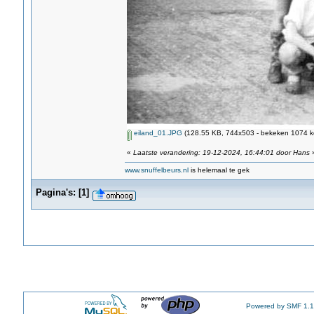
eiland_01.JPG
(128.55 KB, 744x503 - bekeken 1074 ke
«
Laatste verandering: 19-12-2024, 16:44:01 door Hans
www.snuffelbeurs.nl
is helemaal te gek
Pagina's:
[
1
]
Powered by SMF 1.1