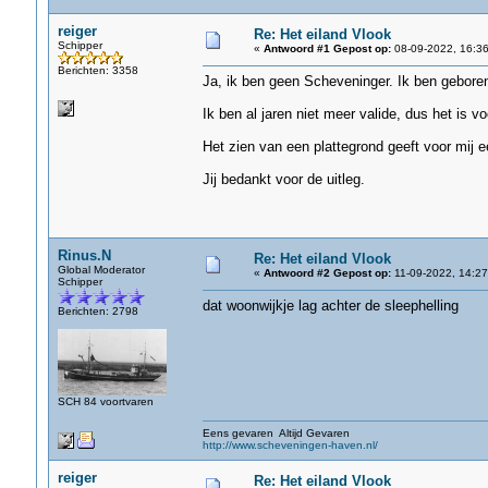
reiger
Re: Het eiland Vlook
Schipper
«
Antwoord #1 Gepost op:
08-09-2022, 16:36
Berichten: 3358
Ja, ik ben geen Scheveninger. Ik ben gebore
Ik ben al jaren niet meer valide, dus het is vo
Het zien van een plattegrond geeft voor mij 
Jij bedankt voor de uitleg.
Rinus.N
Re: Het eiland Vlook
Global Moderator
«
Antwoord #2 Gepost op:
11-09-2022, 14:27
Schipper
dat woonwijkje lag achter de sleephelling
Berichten: 2798
SCH 84 voortvaren
Eens gevaren Altijd Gevaren
http://www.scheveningen-haven.nl/
reiger
Re: Het eiland Vlook