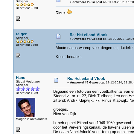
Schipper
«
Antwoord #3 Gepost op:
11-09-2022, 15:20
Berichten: 3358
Rinus
reiger
Re: Het eiland Vlook
Schipper
«
Antwoord #4 Gepost op:
14-09-2022, 10:05
Berichten: 3358
Mooie casus waarop veel dingen mij duidelij
Koost bedankt.
Hans
Re: Het eiland Vlook
Global Moderator
«
Antwoord #5 Gepost op:
17-12-2024, 21:28:
Schipper
Bijgaand een foto van een voetbaltiental van 
Berichten: 1039
Staand v.l.nr. r.: ??, Dick Turfboer, Leo den H
zittend: Andr? Klapwijk, ??, Rinus Klapwijk, Ni
groetjes,
Nico van Dijk
Morgen is alles anders.
Ik heb op het Eiland van 1948-1969 gewoond. 
door het Verversingskanaal, de havensluizen
De naam 'vloek/vlook' voert terug op de allere