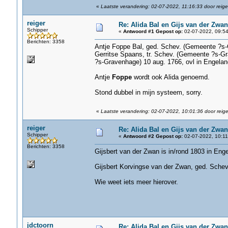
«
Laatste verandering: 02-07-2022, 11:16:33 door reige
reiger
Re: Alida Bal en Gijs van der Zwan
Schipper
«
Antwoord #1 Gepost op:
02-07-2022, 09:54
Berichten: 3358
Antje Foppe Bal, ged. Schev. (Gemeente ?s-Gr
Gerritse Spaans, tr. Schev. (Gemeente ?s-G
?s-Gravenhage) 10 aug. 1766, ovl in Engeland
Antje
Foppe
wordt ook Alida genoemd.
Stond dubbel in mijn systeem, sorry.
«
Laatste verandering: 02-07-2022, 10:01:36 door reige
reiger
Re: Alida Bal en Gijs van der Zwan
Schipper
«
Antwoord #2 Gepost op:
02-07-2022, 10:11
Berichten: 3358
Gijsbert van der Zwan is in/rond 1803 in Eng
Gijsbert Korvingse van der Zwan, ged. Sche
Wie weet iets meer hierover.
jdctoorn
Re: Alida Bal en Gijs van der Zwan