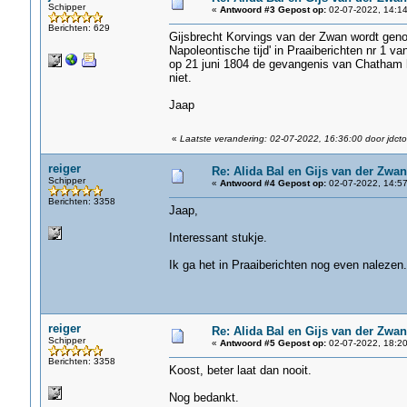
Schipper
«
Antwoord #3 Gepost op:
02-07-2022, 14:14
Berichten: 629
Gijsbrecht Korvings van der Zwan wordt genoe
Napoleontische tijd' in Praaiberichten nr 1 
op 21 juni 1804 de gevangenis van Chatham he
niet.
Jaap
«
Laatste verandering: 02-07-2022, 16:36:00 door jdct
reiger
Re: Alida Bal en Gijs van der Zwan
Schipper
«
Antwoord #4 Gepost op:
02-07-2022, 14:57
Berichten: 3358
Jaap,
Interessant stukje.
Ik ga het in Praaiberichten nog even nalezen.
reiger
Re: Alida Bal en Gijs van der Zwan
Schipper
«
Antwoord #5 Gepost op:
02-07-2022, 18:20
Berichten: 3358
Koost, beter laat dan nooit.
Nog bedankt.