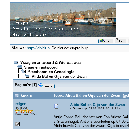
Nieuws:
http://jolybit.nl
De nieuwe crypto hulp
Vraag en antwoord & Wie wat waar
Vraag en antwoord
Stamboom en Genealogie
Alida Bal en Gijs van der Zwan
Pagina's:
[
1
]
Topic: Alida Bal en Gijs van der Zwan (ge
Auteur
reiger
Alida Bal en Gijs van der Zwan
Schipper
«
Gepost op:
02-07-2022, 09:18:23 »
Berichten: 3358
Antje Foppe Bal, dochter van Fop Ariese Ball
s-Gravenhage). Antje is overleden op 07-05-
Alida huwde Gijs van der Zwan.
Gijs is over