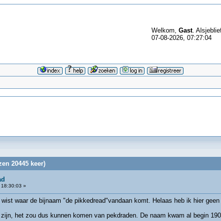
Welkom,
Gast
. Alsjeblie
07-08-2026, 07:27:04
zen 20445 keer)
ad
 18:30:03 »
nd wist waar de bijnaam "de pikkedread"vandaan komt. Helaas heb ik hier gee
 zijn, het zou dus kunnen komen van pekdraden. De naam kwam al begin 190