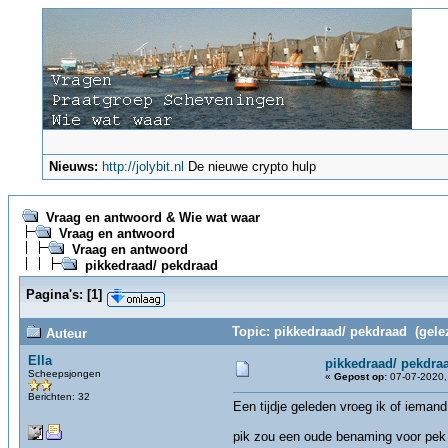
Nieuws:
http://jolybit.nl
De nieuwe crypto hulp
Vraag en antwoord & Wie wat waar
Vraag en antwoord
Vraag en antwoord
pikkedraad/ pekdraad
Pagina's:
[
1
]
Topic: pikkedraad/ pekdraad (gele
Auteur
Ella
pikkedraad/ pekdra
Scheepsjongen
«
Gepost op:
07-07-2020,
Berichten: 32
Een tijdje geleden vroeg ik of iema
pik zou een oude benaming voor pek