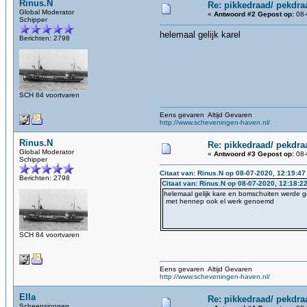
Rinus.N
Re: pikkedraad/ pekdra
Global Moderator
«
Antwoord #2 Gepost op:
08-
Schipper
helemaal gelijk karel
Berichten: 2798
SCH 84 voortvaren
Eens gevaren Altijd Gevaren
http://www.scheveningen-haven.nl/
Rinus.N
Re: pikkedraad/ pekdra
Global Moderator
«
Antwoord #3 Gepost op:
08-
Schipper
Citaat van: Rinus.N op 08-07-2020, 12:19:47
Berichten: 2798
Citaat van: Rinus.N op 08-07-2020, 12:18:2
helemaal gelijk kare en bomschuiten werde 
met hennep ook el werk genoemd
SCH 84 voortvaren
Eens gevaren Altijd Gevaren
http://www.scheveningen-haven.nl/
Ella
Re: pikkedraad/ pekdra
Scheepsjongen