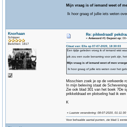
Mijn vraag is of iemand weet of 
Ik hoor graag of jullie iets weten ov
Knorhaan
Re: pikkedraad/ pekdra
Schipper
«
Antwoord #1 Gepost op:
08-
Berichten: 1817
Citaat van: Ella op 07-07-2020, 18:30:03
Een tijdje geleden vroeg ik of iemand wist 
pik zou een oude benaming voor pek zijn, h
Mijn vraag is of iemand weet of men vroe
Ik hoor graag of jullie iets weten over het ge
Misschien zoek je op de verkeerde r
In mijn beleving staat de Schevenin
Zie ook blad 301 van het boek ?De sp
prikkeldraad en plotseling had ik een
K
«
Laatste verandering: 08-07-2020, 01:11:3
Voor behaalde aantal punten, zie blad 1 eerste