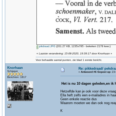
pikdraad.JPG
(201.27 KB, 1235x785 - bekeken 2178 keer.)
«
Laatste verandering: 15-08-2020, 19:39:17 door Knorhaan
»
Voor behaalde aantal punten, zie blad 1 eerste bericht.
Knorhaan
Re: pikkedraad/ pekdra
Schipper
«
Antwoord #6 Gepost op:
23-
Berichten: 1817
Het is nu 10 dagen geleden,en ik
Hetzelfde kan je ook voor deze vraag
Ella heft zelfs een e-mailadres in ha
Geen enkele reactie dus
Waarom moeten we dan ook nog reag
K