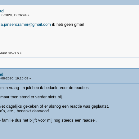
ad
08-2020, 12:26:44 »
lla.jansencramer@gmail.com
ik heb geen gmail
 door Rinus.N
»
ad
-08-2020, 19:16:09 »
mijn vraag. In juli heb ik bedankt voor de reacties.
aar toen stond er verder niets bij.
iet dagelijks gekeken of er alsnog een reactie was geplaatst.
o's, etc., bedankt daarvoor!
amilie dus het blijft voor mij nog steeds een raadsel.