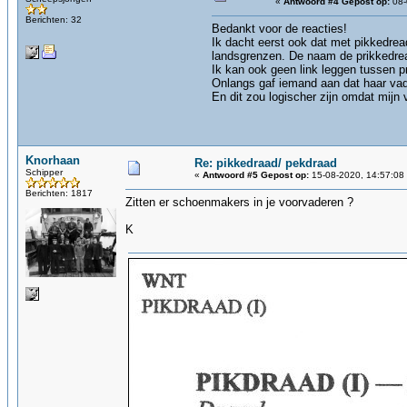
«
Antwoord #4 Gepost op:
08-
Berichten: 32
Bedankt voor de reacties!
Ik dacht eerst ook dat met pikkedrea
landsgrenzen. De naam de prikkedrea
Ik kan ook geen link leggen tussen pr
Onlangs gaf iemand aan dat haar va
En dit zou logischer zijn omdat mijn
Knorhaan
Re: pikkedraad/ pekdraad
Schipper
«
Antwoord #5 Gepost op:
15-08-2020, 14:57:08
Berichten: 1817
Zitten er schoenmakers in je voorvaderen ?
K