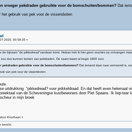
men vroeger pekdraden gebruikte voor de bomschuiten/bommen?
Dat iema
er het gebruik van pek voor de vissersboten
ad
07-2020, 00:58:35 »
waar de bijnaam "de pikkedread"vandaan komt. Helaas heb ik hier geen reacties op ontvangen ma
et zou dus kunnen komen van pekdraden. De naam kwam al begin 1900 voor.
ger pekdraden gebruikte voor de bomschuiten/bommen?
Dat iemand daar naar vernoemd is, z
bruik van pek voor de vissersboten
oute.
gse uitdrukking "pikkedread? voor prikkeldraad. En dat heeft even helemaal 
reektaal van de Scheveningse kustbewoners door Piet Spaans. Ik liep-tear la
 scheur in mijn broek
0 door Knorhaan
»
 bericht.