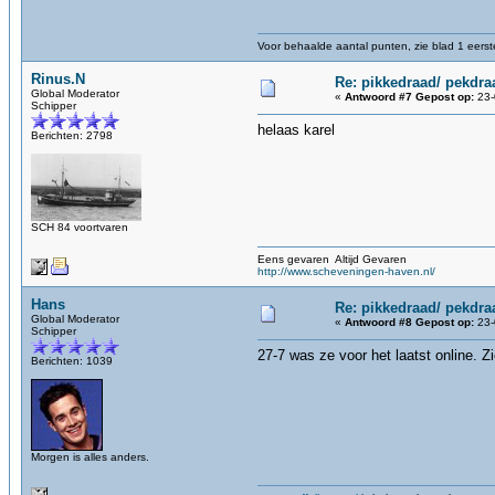
Voor behaalde aantal punten, zie blad 1 eerste
Rinus.N
Re: pikkedraad/ pekdra
Global Moderator
«
Antwoord #7 Gepost op:
23-
Schipper
helaas karel
Berichten: 2798
SCH 84 voortvaren
Eens gevaren Altijd Gevaren
http://www.scheveningen-haven.nl/
Hans
Re: pikkedraad/ pekdra
Global Moderator
«
Antwoord #8 Gepost op:
23-
Schipper
27-7 was ze voor het laatst online. 
Berichten: 1039
Morgen is alles anders.