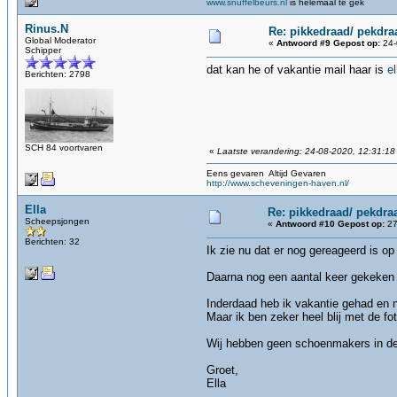
www.snuffelbeurs.nl
is helemaal te gek
Rinus.N
Re: pikkedraad/ pekdra
Global Moderator
«
Antwoord #9 Gepost op:
24-
Schipper
dat kan he of vakantie mail haar is
e
Berichten: 2798
SCH 84 voortvaren
«
Laatste verandering: 24-08-2020, 12:31:18
Eens gevaren Altijd Gevaren
http://www.scheveningen-haven.nl/
Ella
Re: pikkedraad/ pekdra
Scheepsjongen
«
Antwoord #10 Gepost op:
27
Berichten: 32
Ik zie nu dat er nog gereageerd is op 
Daarna nog een aantal keer gekeken m
Inderdaad heb ik vakantie gehad en n
Maar ik ben zeker heel blij met de fot
Wij hebben geen schoenmakers in de f
Groet,
Ella