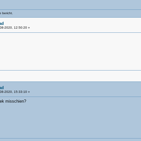
 bericht.
ad
08-2020, 12:50:20 »
ad
08-2020, 15:33:10 »
Ziek misschien?