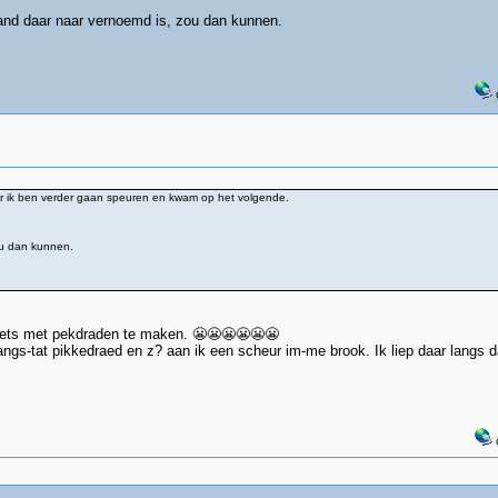
nd daar naar vernoemd is, zou dan kunnen.
ar ik ben verder gaan speuren en kwam op het volgende.
ou dan kunnen.
niets met pekdraden te maken. 😬😬😬😬😬😬
ngs-tat pikkedraed en z? aan ik een scheur im-me brook. Ik liep daar langs d