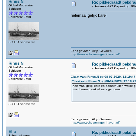
Rinus.N
Re: pikkedraad/ pekdra
Global Moderator
«
Antwoord #2 Gepost op:
08-
Schipper
helemaal gelijk karel
Berichten: 2798
SCH 84 voortvaren
Eens gevaren Altijd Gevaren
http://www.scheveningen-haven.nl/
Rinus.N
Re: pikkedraad/ pekdra
Global Moderator
«
Antwoord #3 Gepost op:
08-
Schipper
Citaat van: Rinus.N op 08-07-2020, 12:19:47
Berichten: 2798
Citaat van: Rinus.N op 08-07-2020, 12:18:2
helemaal gelijk kare en bomschuiten werde 
met hennep ook el werk genoemd
SCH 84 voortvaren
Eens gevaren Altijd Gevaren
http://www.scheveningen-haven.nl/
Ella
Re: pikkedraad/ pekdra
Scheepsjongen