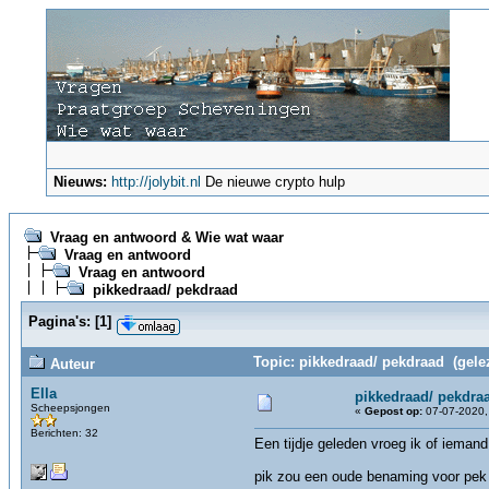
Nieuws:
http://jolybit.nl
De nieuwe crypto hulp
Vraag en antwoord & Wie wat waar
Vraag en antwoord
Vraag en antwoord
pikkedraad/ pekdraad
Pagina's:
[
1
]
Topic: pikkedraad/ pekdraad (gele
Auteur
Ella
pikkedraad/ pekdra
Scheepsjongen
«
Gepost op:
07-07-2020,
Berichten: 32
Een tijdje geleden vroeg ik of iema
pik zou een oude benaming voor pek