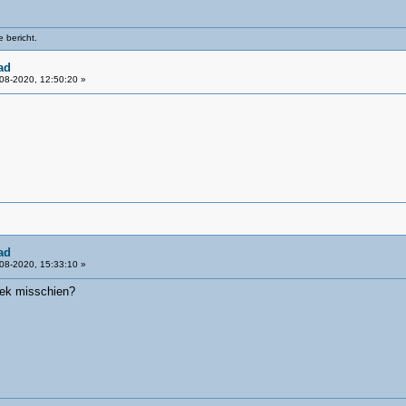
 bericht.
ad
08-2020, 12:50:20 »
ad
08-2020, 15:33:10 »
Ziek misschien?