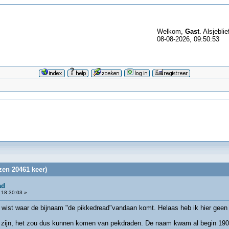
Welkom,
Gast
. Alsjeblie
08-08-2026, 09:50:53
zen 20461 keer)
ad
 18:30:03 »
nd wist waar de bijnaam "de pikkedread"vandaan komt. Helaas heb ik hier gee
 zijn, het zou dus kunnen komen van pekdraden. De naam kwam al begin 190