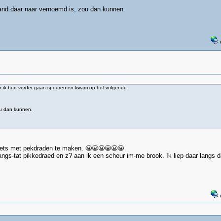
nd daar naar vernoemd is, zou dan kunnen.
ar ik ben verder gaan speuren en kwam op het volgende.
ou dan kunnen.
niets met pekdraden te maken. 😬😬😬😬😬😬
ngs-tat pikkedraed en z? aan ik een scheur im-me brook. Ik liep daar langs d