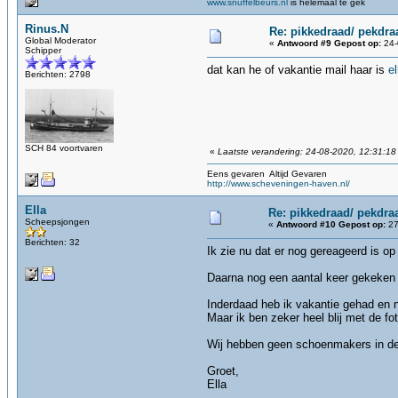
www.snuffelbeurs.nl
is helemaal te gek
Rinus.N
Re: pikkedraad/ pekdra
Global Moderator
«
Antwoord #9 Gepost op:
24-
Schipper
dat kan he of vakantie mail haar is
e
Berichten: 2798
SCH 84 voortvaren
«
Laatste verandering: 24-08-2020, 12:31:18
Eens gevaren Altijd Gevaren
http://www.scheveningen-haven.nl/
Ella
Re: pikkedraad/ pekdra
Scheepsjongen
«
Antwoord #10 Gepost op:
27
Berichten: 32
Ik zie nu dat er nog gereageerd is op 
Daarna nog een aantal keer gekeken m
Inderdaad heb ik vakantie gehad en n
Maar ik ben zeker heel blij met de fot
Wij hebben geen schoenmakers in de f
Groet,
Ella