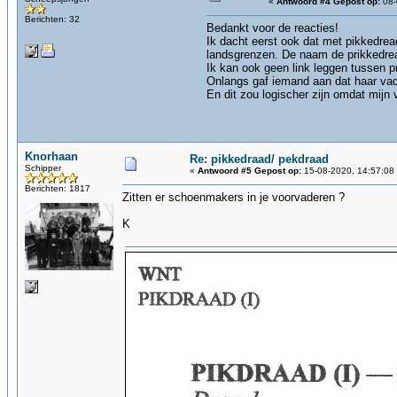
«
Antwoord #4 Gepost op:
08-
Berichten: 32
Bedankt voor de reacties!
Ik dacht eerst ook dat met pikkedrea
landsgrenzen. De naam de prikkedrea
Ik kan ook geen link leggen tussen pr
Onlangs gaf iemand aan dat haar va
En dit zou logischer zijn omdat mijn
Knorhaan
Re: pikkedraad/ pekdraad
Schipper
«
Antwoord #5 Gepost op:
15-08-2020, 14:57:08
Berichten: 1817
Zitten er schoenmakers in je voorvaderen ?
K