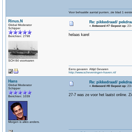
Voor behaalde aantal punten, zie blad 1 eerste
Rinus.N
Re: pikkedraad/ pekdra
Global Moderator
«
Antwoord #7 Gepost op:
23-
Schipper
helaas karel
Berichten: 2798
SCH 84 voortvaren
Eens gevaren Altijd Gevaren
http://www.scheveningen-haven.nl/
Hans
Re: pikkedraad/ pekdra
Global Moderator
«
Antwoord #8 Gepost op:
23-
Schipper
27-7 was ze voor het laatst online. 
Berichten: 1039
Morgen is alles anders.