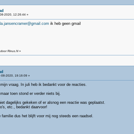
ad
08-2020, 12:26:44 »
lla.jansencramer@gmail.com
ik heb geen gmail
 door Rinus.N
»
ad
-08-2020, 19:16:09 »
mijn vraag. In juli heb ik bedankt voor de reacties.
aar toen stond er verder niets bij.
iet dagelijks gekeken of er alsnog een reactie was geplaatst.
o's, etc., bedankt daarvoor!
amilie dus het blijft voor mij nog steeds een raadsel.