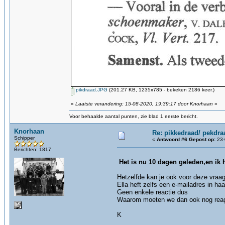
pikdraad.JPG
(201.27 KB, 1235x785 - bekeken 2186 keer.)
«
Laatste verandering: 15-08-2020, 19:39:17 door Knorhaan
»
Voor behaalde aantal punten, zie blad 1 eerste bericht.
Knorhaan
Re: pikkedraad/ pekdra
Schipper
«
Antwoord #6 Gepost op:
23-
Berichten: 1817
Het is nu 10 dagen geleden,en ik
Hetzelfde kan je ook voor deze vraag
Ella heft zelfs een e-mailadres in ha
Geen enkele reactie dus
Waarom moeten we dan ook nog reag
K