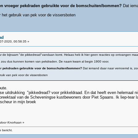
men vroeger pekdraden gebruikte voor de bomschuiten/bommen?
Dat iema
er het gebruik van pek voor de vissersboten
ad
07-2020, 00:58:35 »
waar de bijnaam "de pikkedread"vandaan komt. Helaas heb ik hier geen reacties op ontvangen ma
et zou dus kunnen komen van pekdraden. De naam kwam al begin 1900 voor.
ger pekdraden gebruikte voor de bomschuiten/bommen?
Dat iemand daar naar vernoemd is, z
bruik van pek voor de vissersboten
oute.
gse uitdrukking "pikkedread? voor prikkeldraad. En dat heeft even helemaal 
reektaal van de Scheveningse kustbewoners door Piet Spaans. Ik liep-tear la
 scheur in mijn broek
0 door Knorhaan
»
 bericht.