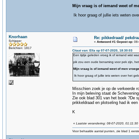
Mijn vraag is of iemand weet of 
Ik hoor graag of jullie iets weten ov
Knorhaan
Re: pikkedraad/ pekdra
Schipper
«
Antwoord #1 Gepost op:
08-
Berichten: 1817
Citaat van: Ella op 07-07-2020, 18:30:03
Een tijdje geleden vroeg ik of iemand wist 
pik zou een oude benaming voor pek zijn, h
Mijn vraag is of iemand weet of men vroe
Ik hoor graag of jullie iets weten over het ge
Misschien zoek je op de verkeerde r
In mijn beleving staat de Schevenin
Zie ook blad 301 van het boek ?De sp
prikkeldraad en plotseling had ik een
K
«
Laatste verandering: 08-07-2020, 01:11:3
Voor behaalde aantal punten, zie blad 1 eerste