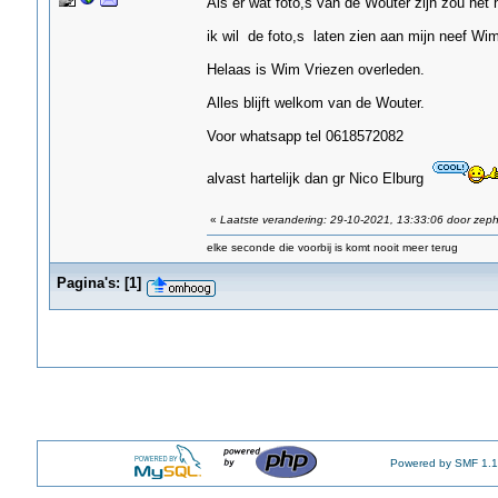
Als er wat foto,s van de Wouter zijn zou het he
ik wil de foto,s laten zien aan mijn neef Wim V
Helaas is Wim Vriezen overleden.
Alles blijft welkom van de Wouter.
Voor whatsapp tel 0618572082
alvast hartelijk dan gr Nico Elburg
«
Laatste verandering: 29-10-2021, 13:33:06 door zeph
elke seconde die voorbij is komt nooit meer terug
Pagina's:
[
1
]
Powered by SMF 1.1