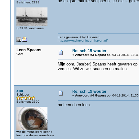
de enigste manke schipper bij JJ die ik geke
Berichten: 2798
SCH 84 voortvaren
Eens gevaren Altijd Gevaren
http://www.scheveningen-haven.nl/
Leen Spaans
Re: sch 19 wouter
Gast
«
Antwoord #3 Gepost op:
03-11-2014, 22:11
Mijn oom, Jas(per) Spaans heeft gevaren op S
versies. Wil ze wel scannen en mailen.
zier
Re: sch 19 wouter
Schipper
«
Antwoord #4 Gepost op:
04-11-2014, 11:35
Berichten: 3620
meteen doen leen.
wie de mens leerd kenne,
leerd de dieren waardeere