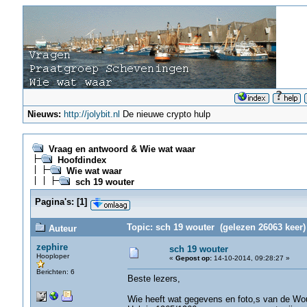
Nieuws:
http://jolybit.nl
De nieuwe crypto hulp
Vraag en antwoord & Wie wat waar
Hoofdindex
Wie wat waar
sch 19 wouter
Pagina's:
[
1
]
Topic: sch 19 wouter (gelezen 26063 keer)
Auteur
zephire
sch 19 wouter
Hooploper
«
Gepost op:
14-10-2014, 09:28:27 »
Berichten: 6
Beste lezers,
Wie heeft wat gegevens en foto,s van de Wou