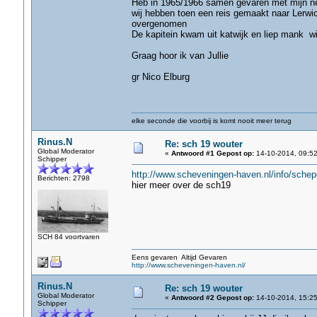
Heb in 1965/1966 samen gevaren met mijn n
wij hebben toen een reis gemaakt naar Lerwic
overgenomen
De kapitein kwam uit katwijk en liep mank w
Graag hoor ik van Jullie
gr Nico Elburg
elke seconde die voorbij is komt nooit meer terug
Rinus.N
Re: sch 19 wouter
Global Moderator
«
Antwoord #1 Gepost op:
14-10-2014, 09:52
Schipper
http://www.scheveningen-haven.nl/info/sc
Berichten: 2798
hier meer over de sch19
SCH 84 voortvaren
Eens gevaren Altijd Gevaren
http://www.scheveningen-haven.nl/
Rinus.N
Re: sch 19 wouter
Global Moderator
«
Antwoord #2 Gepost op:
14-10-2014, 15:25
Schipper