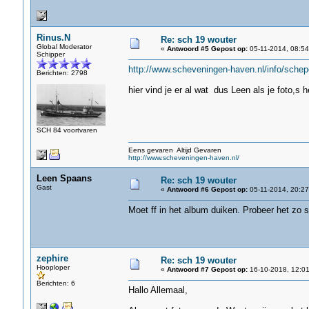
Rinus.N
Re: sch 19 wouter
Global Moderator
«
Antwoord #5 Gepost op:
05-11-2014, 08:54
Schipper
http://www.scheveningen-haven.nl/info/sc
Berichten: 2798
hier vind je er al wat dus Leen als je foto,s h
SCH 84 voortvaren
Eens gevaren Altijd Gevaren
http://www.scheveningen-haven.nl/
Leen Spaans
Re: sch 19 wouter
Gast
«
Antwoord #6 Gepost op:
05-11-2014, 20:27
Moet ff in het album duiken. Probeer het zo s
zephire
Re: sch 19 wouter
Hooploper
«
Antwoord #7 Gepost op:
16-10-2018, 12:01
Berichten: 6
Hallo Allemaal,