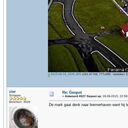
2015-09-18_0105.JPG
(191.97 KB, 777x585 - bekeken 18
zier
Re: Gespot
Schipper
«
Antwoord #627 Gepost op:
18-09-2015, 22:58
Berichten: 3620
De mark gaat denk naar bremerhaven want hij le