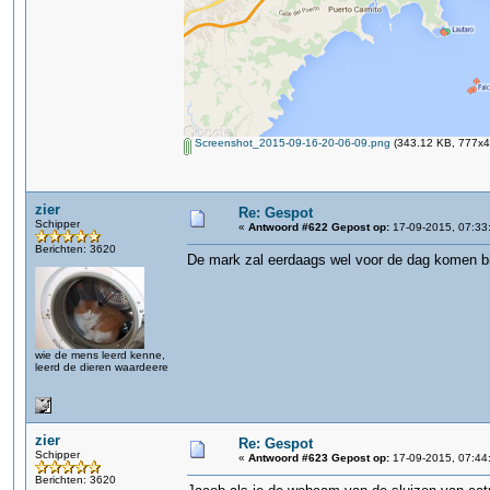
Screenshot_2015-09-16-20-06-09.png
(343.12 KB, 777x43
zier
Re: Gespot
Schipper
«
Antwoord #622 Gepost op:
17-09-2015, 07:33
Berichten: 3620
De mark zal eerdaags wel voor de dag komen bij
wie de mens leerd kenne,
leerd de dieren waardeere
zier
Re: Gespot
Schipper
«
Antwoord #623 Gepost op:
17-09-2015, 07:44
Berichten: 3620