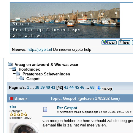
Nieuws:
http://jolybit.nl
De nieuwe crypto hulp
Vraag en antwoord & Wie wat waar
Hoofdindex
Praatgroep Scheveningen
Gespot
Pagina's:
1
...
38
39
40
41
[
42
]
43
44
45
46
...
68
Topic: Gespot (gelezen 1785252 keer)
Auteur
zier
Re: Gespot
Schipper
«
Antwoord #615 Gepost op:
15-09-2015, 16:17:00 »
Berichten: 3620
van morgen hebben ze hem verhaald zal die leeg gewee
alemaal file is zal het wel mee vallen.