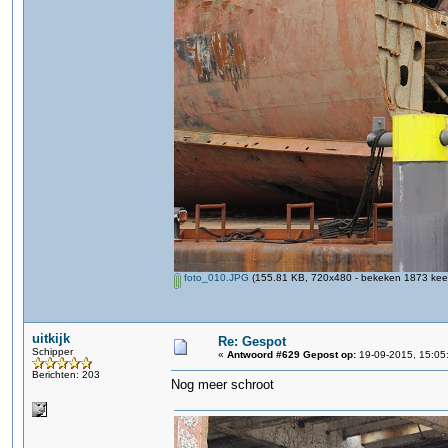
foto_010.JPG
(155.81 KB, 720x480 - bekeken 1873 keer
uitkijk
Re: Gespot
Schipper
«
Antwoord #629 Gepost op:
19-09-2015, 15:05
Berichten: 203
Nog meer schroot