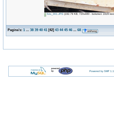
foto_001.JPG
(192.79 KB, 720x480 - bekeken 1828 keer
Pagina's:
1
...
38
39
40
41
[
42
]
43
44
45
46
...
68
Powered by SMF 1.1