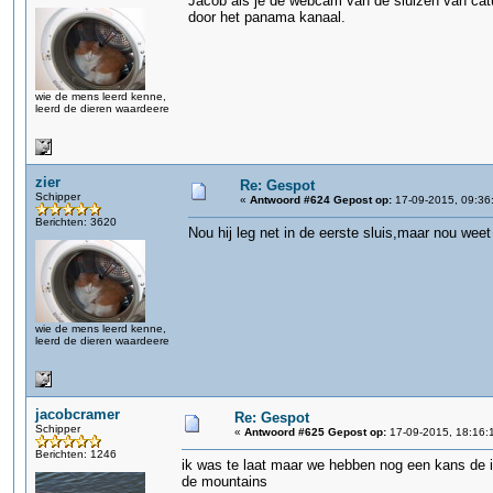
Jacob als je de webcam van de sluizen van catu
door het panama kanaal.
wie de mens leerd kenne,
leerd de dieren waardeere
zier
Re: Gespot
Schipper
«
Antwoord #624 Gepost op:
17-09-2015, 09:36
Berichten: 3620
Nou hij leg net in de eerste sluis,maar nou w
wie de mens leerd kenne,
leerd de dieren waardeere
jacobcramer
Re: Gespot
Schipper
«
Antwoord #625 Gepost op:
17-09-2015, 18:16:
Berichten: 1246
ik was te laat maar we hebben nog een kans de i
de mountains