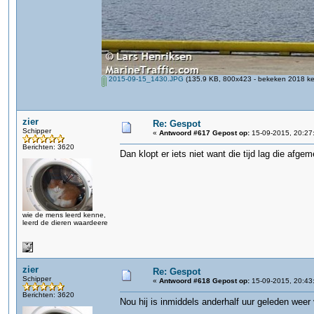
2015-09-15_1430.JPG
(135.9 KB, 800x423 - bekeken 2018 kee
zier
Re: Gespot
Schipper
«
Antwoord #617 Gepost op:
15-09-2015, 20:27
Berichten: 3620
Dan klopt er iets niet want die tijd lag die afge
wie de mens leerd kenne,
leerd de dieren waardeere
zier
Re: Gespot
Schipper
«
Antwoord #618 Gepost op:
15-09-2015, 20:43
Berichten: 3620
Nou hij is inmiddels anderhalf uur geleden weer