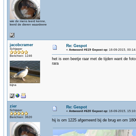
wie de mens leerd kenne,
leerd de dieren waardeere
jacobcramer
Re: Gespot
Schipper
«
Antwoord #619 Gepost op:
16-09-2015, 00:14
Berichten: 1246
het is een beetje raar met de tijden want de f
rara
bijna
zier
Re: Gespot
Schipper
«
Antwoord #620 Gepost op:
16-09-2015, 15:10
Berichten: 3620
hij is om 1225 afgemeerd bij de brug en om 1800