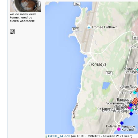
wie de mens leerd
kenne, leerd de
dieren waardeere
kirkella_14.JPG
(44.13 KB, 799x431 - bekeken 2121 keer.)