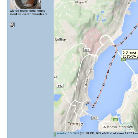
wie de mens leerd kenne,
leerd de dieren waardeere
kirkella_15.JPG
(38.18 KB, 672x448 - bekeken 1937 keer