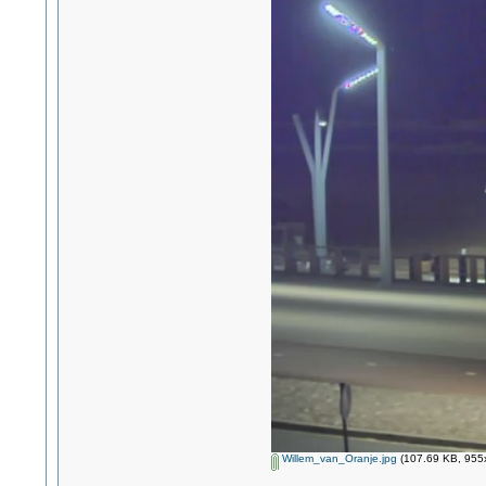
Willem_van_Oranje.jpg
(107.69 KB, 955x