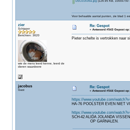
DSC01636a.jpg
(126.95 KB, 1000x750 -
Voor behaalde aantal punten, zie blad 1 eer
zier
Re: Gespot
Schipper
«
Antwoord #543 Gepost op:
Berichten: 3620
Pieter schelte is vertrokken naar s
wie de mens leerd kenne, leerd de
dieren waardeere
jacobus
Re: Gespot
Gast
«
Antwoord #544 Gepost op:
https://www.youtube.com/watch
HA-76 POOLSTER EVEN NIET 
https://www.youtube.com/watch?
SCH-42 ALIDA JOLANDA VISSE
OP GARNALEN.