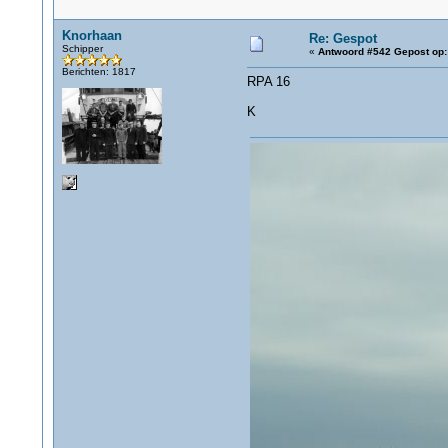
Knorhaan
Re: Gespot
Schipper
«
Antwoord #542 Gepost op:
Berichten: 1817
RPA 16
K