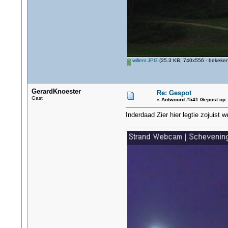
willem.JPG
(35.3 KB, 740x556 - bekeken
GerardKnoester
Re: Gespot
Gast
«
Antwoord #541 Gepost op:
Inderdaad Zier hier legtie zojuist