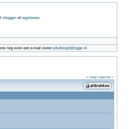
ft
inloggen
of
registreren
.
e ons nog even een e-mail sturen
jolydesign@ziggo.nl
.
« vorige
volgende »