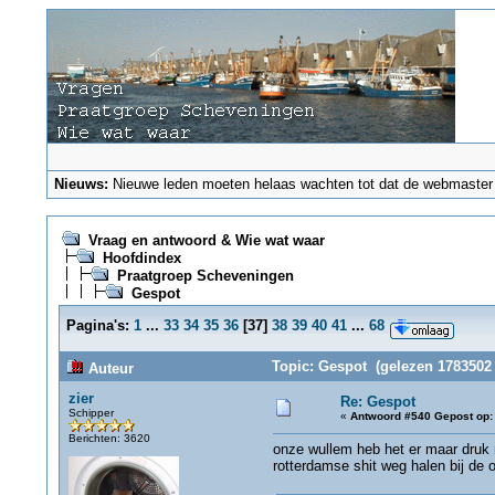
Nieuws:
Nieuwe leden moeten helaas wachten tot dat de webmaster ze
Vraag en antwoord & Wie wat waar
Hoofdindex
Praatgroep Scheveningen
Gespot
Pagina's:
1
...
33
34
35
36
[
37
]
38
39
40
41
...
68
Topic: Gespot (gelezen 1783502 
Auteur
zier
Re: Gespot
Schipper
«
Antwoord #540 Gepost op:
Berichten: 3620
onze wullem heb het er maar druk
rotterdamse shit weg halen bij de 