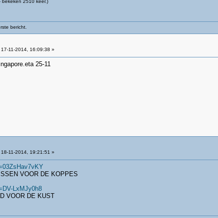
 bekeken 2510 keer.)
ste bericht.
17-11-2014, 16:09:38 »
ingapore.eta 25-11
18-11-2014, 19:21:51 »
?v=03ZsHav7vKY
VISSEN VOOR DE KOPPES
v=DV-LxMJy0h8
ND VOOR DE KUST