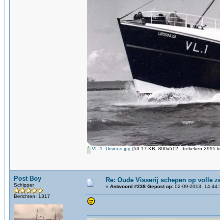
VL-1_Ursinus.jpg
(53.17 KB, 800x512 - bekeken 2995 ke
Post Boy
Re: Oude Visserij schepen op volle ze
Schipper
«
Antwoord #238 Gepost op:
02-09-2013, 14:44:
Berichten: 1317