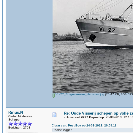
VL-27_Burgemeester_Heusden.jpg
(70.47 KB, 800x593 
Rinus.N
Re: Oude Visserij schepen op volle ze
Global Moderator
«
Antwoord #227 Gepost op:
25-08-2013, 12:13:
Schipper
Citaat van: Post Boy op 24-08-2013, 20:09:11
Berichten: 2798
Poolse logger.