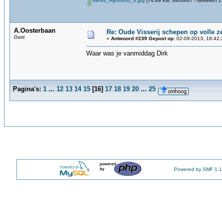
kw-44_Rijnmond_II.jpg
(74.89 KB, 640x447 - bekeken 27
A.Oosterbaan
Re: Oude Visserij schepen op volle ze
Gast
«
Antwoord #239 Gepost op:
02-09-2013, 18:42:
Waar was je vanmiddag Dirk
Pagina's:
1
...
12
13
14
15
[
16
]
17
18
19
20
...
25
Powered by SMF 1.1