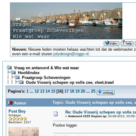
Nieuws:
Nieuwe leden moeten helaas wachten tot dat de webmaster ze a
even een e-mail sturen
jolydesign@ziggo.nl
.
Vraag en antwoord & Wie wat waar
Hoofdindex
Praatgroep Scheveningen
Oude Visserij schepen op volle zee, vleet,trawl
Pagina's:
1
...
12
13
14
15
[
16
]
17
18
19
20
...
25
Topic: Oude Visserij schepen op volle zee, v
Auteur
Post Boy
Re: Oude Visserij schepen op volle ze
Schipper
«
Antwoord #225 Gepost op:
24-08-2013, 20:09:
Berichten: 1317
Poolse logger.