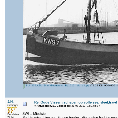
Sch-365.k.De_Drie_Gezusters._Bj.1912._zie_e.f.jpg
(72.22 KB, 900x600 - 
J.H.
Re: Oude Visserij schepen op volle zee, vleet,trawl
Schipper
«
Antwoord #231 Gepost op:
31-08-2013, 16:14:58 »
SWI-..-Miedwie.
Berichten:
2214
Rechts misschien een Franse trawler , die gasten hadden veel