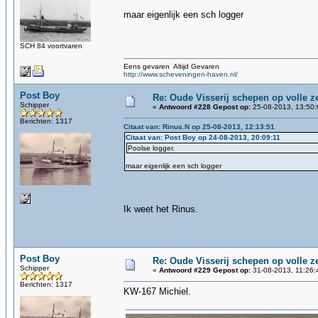
maar eigenlijk een sch logger
SCH 84 voortvaren
Eens gevaren Altijd Gevaren
http://www.scheveningen-haven.nl/
Post Boy
Re: Oude Visserij schepen op volle ze
Schipper
«
Antwoord #228 Gepost op:
25-08-2013, 13:50:
Berichten: 1317
Citaat van: Rinus.N op 25-08-2013, 12:13:51
Citaat van: Post Boy op 24-08-2013, 20:09:11
Poolse logger.
maar eigenlijk een sch logger
Ik weet het Rinus.
Post Boy
Re: Oude Visserij schepen op volle ze
Schipper
«
Antwoord #229 Gepost op:
31-08-2013, 11:26:
Berichten: 1317
KW-167 Michiel.