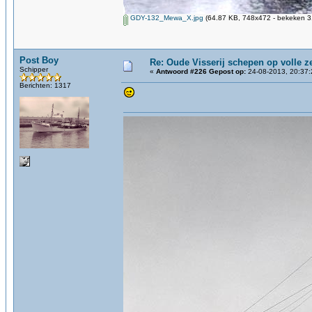
GDY-132_Mewa_X.jpg
(64.87 KB, 748x472 - bekeken 31
Post Boy
Re: Oude Visserij schepen op volle ze
Schipper
«
Antwoord #226 Gepost op:
24-08-2013, 20:37:
Berichten: 1317