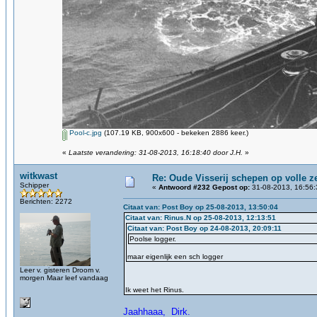
Pool-c.jpg
(107.19 KB, 900x600 - bekeken 2886 keer.)
«
Laatste verandering: 31-08-2013, 16:18:40 door J.H.
»
witkwast
Re: Oude Visserij schepen op volle ze
Schipper
«
Antwoord #232 Gepost op:
31-08-2013, 16:56:
Berichten: 2272
Citaat van: Post Boy op 25-08-2013, 13:50:04
Citaat van: Rinus.N op 25-08-2013, 12:13:51
Citaat van: Post Boy op 24-08-2013, 20:09:11
Poolse logger.
maar eigenlijk een sch logger
Leer v. gisteren Droom v.
morgen Maar leef vandaag
Ik weet het Rinus.
Jaahhaaa, Dirk.