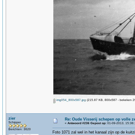
img054_800x587.jpg
(215.87 KB, 800x587 - bekeken 29
zier
Re: Oude Visserij schepen op volle ze
Schipper
«
Antwoord #236 Gepost op:
01-09-2013, 15:38:
Berichten: 3620
Foto 1071 zal wel in het kanaal zijn op de kuitz