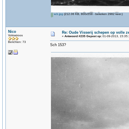
w.b.jpg
(212.06 KB, 800x558 - bekeken 2982 keer.)
Nico
Re: Oude Visserij schepen op volle ze
Volmatroos
«
Antwoord #235 Gepost op:
01-09-2013, 15:35:
Berichten: 73
Sch 153?