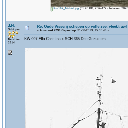
Kw-167_Michiel.jpg
(81.28 KB, 756x477 - bekeken 2978 
J.H.
Re: Oude Visserij schepen op volle zee, vleet,trawl
Schipper
«
Antwoord #230 Gepost op:
31-08-2013, 15:55:40 »
KW-097-Ella Christina x SCH-365-Drie Gezusters-
Berichten:
2214