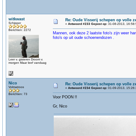
witkwast
Re: Oude Visserij schepen op volle ze
Schipper
«
Antwoord #233 Gepost op:
31-08-2013, 16:58:
Berichten: 2272
Mannen, ook deze 2 laatste foto's zijn weer har
foto's op uit oude schoenendozen .
Leer v. gisteren Droom v.
morgen Maar leef vandaag
Nico
Re: Oude Visserij schepen op volle ze
Volmatroos
«
Antwoord #234 Gepost op:
01-09-2013, 15:26:
Berichten: 73
Voor POON !!
Gr, Nico