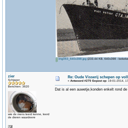
img063_640x398.jpg
(233.44 KB, 640x398 - bekeke
zier
Re: Oude Visserij schepen op volle
Schipper
«
Antwoord #275 Gepost op:
19-01-2014, 17
Berichten: 3620
Dat is al een auwetje,konden enkelt rond de
wie de mens leerd kenne, leerd
de dieren waardeere