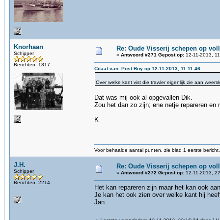
Knorhaan
Re: Oude Visserij schepen op volle
Schipper
«
Antwoord #271 Gepost op:
12-11-2013, 11
Berichten: 1817
Citaat van: Post Boy op 12-11-2013, 11:11:46
Over welke kant vist die trawler eigenlijk zie aan wee
Dat was mij ook al opgevallen Dik.
Zou het dan zo zijn; ene netje repareren en 
K
Voor behaalde aantal punten, zie blad 1 eerste bericht.
J.H.
Re: Oude Visserij schepen op volle
Schipper
«
Antwoord #272 Gepost op:
12-11-2013, 22
Berichten: 2214
Het kan repareren zijn maar het kan ook aan
Je kan het ook zien over welke kant hij heef
Jan.