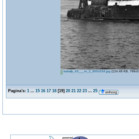
katwijk_43___nr_2_800x534.jpg
(124.48 KB, 798x53
Pagina's:
1
...
15
16
17
18
[
19
]
20
21
22
23
...
25