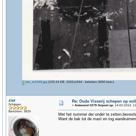
uitz_sch249.jpg
(133.24 KB, 1032x1044 - bekeken 3000 keer.)
zier
Re: Oude Visserij schepen op volle
Schipper
«
Antwoord #279 Gepost op:
14-02-2014, 12
Berichten: 3620
Met het nummer der onder te zetten,bevest
Want de bak tot de mast en tog wandruimen 