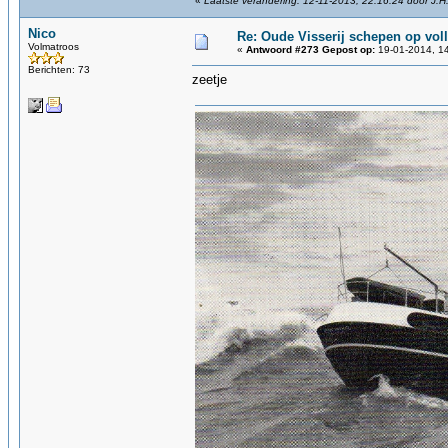
«
Laatste verandering: 12-11-2013, 22:16:24 door J.H
Nico
Re: Oude Visserij schepen op volle
Volmatroos
«
Antwoord #273 Gepost op:
19-01-2014, 14
Berichten: 73
zeetje