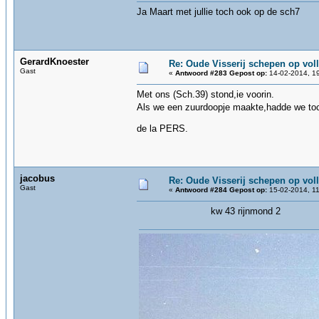
Ja Maart met jullie toch ook op de sch7
GerardKnoester
Re: Oude Visserij schepen op volle
Gast
«
Antwoord #283 Gepost op:
14-02-2014, 19
Met ons (Sch.39) stond,ie voorin.
Als we een zuurdoopje maakte,hadde we to
de la PERS.
jacobus
Re: Oude Visserij schepen op volle
Gast
«
Antwoord #284 Gepost op:
15-02-2014, 11
kw 43 rijnmond 2