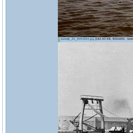
katwijk_43_900x693.jpg
(192.63 KB, 900x693 - beke