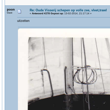
poon
Re: Oude Visserij schepen op volle zee, vleet,trawl
Gast
«
Antwoord #278 Gepost op:
13-02-2014, 21:17:14 »
uitzetten