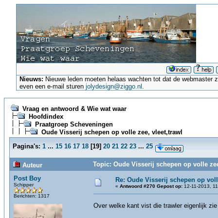
Nieuws:
Nieuwe leden moeten helaas wachten tot dat de webmaster ze a
even een e-mail sturen
jolydesign@ziggo.nl
.
Vraag en antwoord & Wie wat waar
Hoofdindex
Praatgroep Scheveningen
Oude Visserij schepen op volle zee, vleet,trawl
Pagina's:
1
...
15
16
17
18
[
19
]
20
21
22
23
...
25
Topic: Oude Visserij schepen op volle zee
Auteur
Post Boy
Re: Oude Visserij schepen op volle
Schipper
«
Antwoord #270 Gepost op:
12-11-2013, 11
Berichten: 1317
Over welke kant vist die trawler eigenlijk z