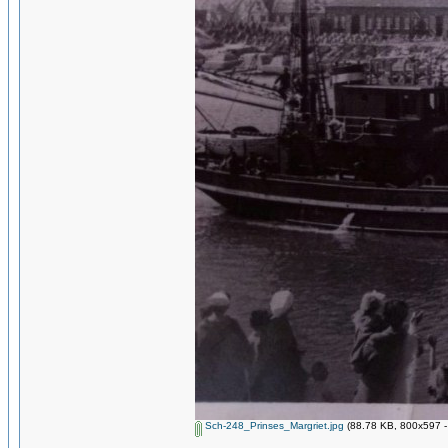
Sch-248_Prinses_Margriet.jpg
(88.78 KB, 800x597 -