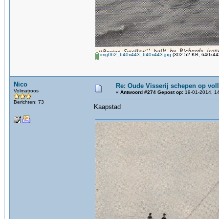
img062_640x443_640x443.jpg
(302.52 KB, 640x443
Nico
Re: Oude Visserij schepen op volle
Volmatroos
«
Antwoord #274 Gepost op:
19-01-2014, 14
Berichten: 73
Kaapstad