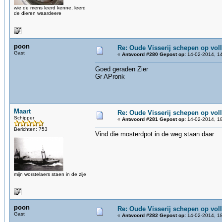
wie de mens leerd kenne, leerd
de dieren waardeere
poon
Re: Oude Visserij schepen op volle
Gast
«
Antwoord #280 Gepost op:
14-02-2014, 14
Goed geraden Zier
Gr APronk
Maart
Re: Oude Visserij schepen op volle
Schipper
«
Antwoord #281 Gepost op:
14-02-2014, 18
Berichten: 753
Vind die mosterdpot in de weg staan daar
mijn worstelaers staen in de zije
poon
Re: Oude Visserij schepen op volle
Gast
«
Antwoord #282 Gepost op:
14-02-2014, 18