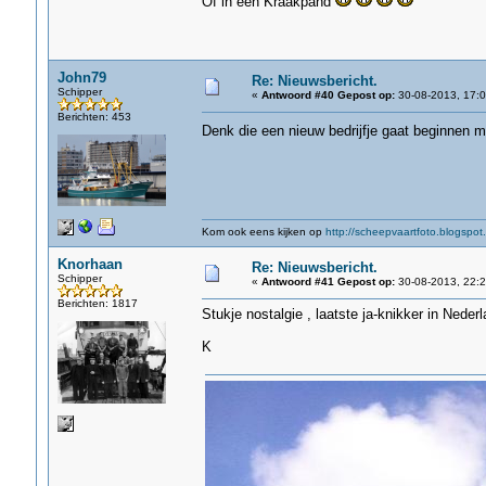
Of in een Kraakpand
John79
Re: Nieuwsbericht.
Schipper
«
Antwoord #40 Gepost op:
30-08-2013, 17:0
Berichten: 453
Denk die een nieuw bedrijfje gaat beginnen 
Kom ook eens kijken op
http://scheepvaartfoto.blogspot.
Knorhaan
Re: Nieuwsbericht.
Schipper
«
Antwoord #41 Gepost op:
30-08-2013, 22:2
Berichten: 1817
Stukje nostalgie , laatste ja-knikker in Nede
K