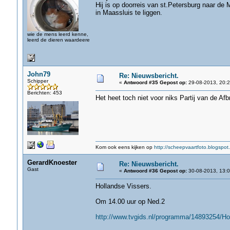
Hij is op doorreis van st.Petersburg naar d
in Maassluis te liggen.
wie de mens leerd kenne,
leerd de dieren waardeere
John79
Re: Nieuwsbericht.
Schipper
«
Antwoord #35 Gepost op:
29-08-2013, 20:2
Berichten: 453
Het heet toch niet voor niks Partij van de Afbr
Kom ook eens kijken op
http://scheepvaartfoto.blogspot.
GerardKnoester
Re: Nieuwsbericht.
Gast
«
Antwoord #36 Gepost op:
30-08-2013, 13:0
Hollandse Vissers.
Om 14.00 uur op Ned.2
http://www.tvgids.nl/programma/14893254/Ho