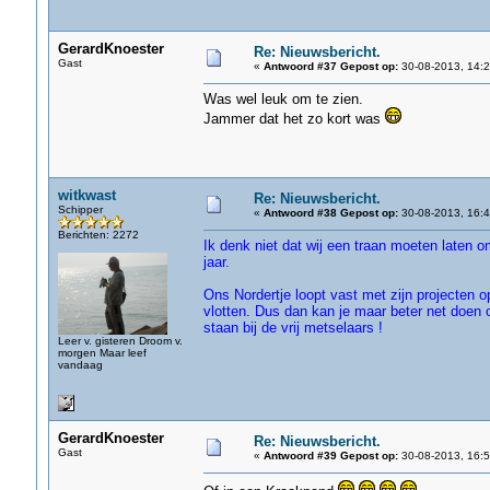
GerardKnoester
Re: Nieuwsbericht.
Gast
«
Antwoord #37 Gepost op:
30-08-2013, 14:2
Was wel leuk om te zien.
Jammer dat het zo kort was
witkwast
Re: Nieuwsbericht.
Schipper
«
Antwoord #38 Gepost op:
30-08-2013, 16:4
Berichten: 2272
Ik denk niet dat wij een traan moeten laten
jaar.
Ons Nordertje loopt vast met zijn projecten o
vlotten. Dus dan kan je maar beter net doen 
staan bij de vrij metselaars !
Leer v. gisteren Droom v.
morgen Maar leef
vandaag
GerardKnoester
Re: Nieuwsbericht.
Gast
«
Antwoord #39 Gepost op:
30-08-2013, 16:5