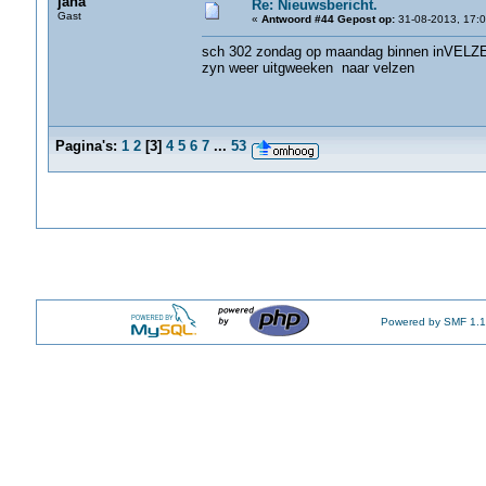
jana
Re: Nieuwsbericht.
Gast
«
Antwoord #44 Gepost op:
31-08-2013, 17:0
sch 302 zondag op maandag binnen inVE
zyn weer uitgweeken naar velzen
Pagina's:
1
2
[
3
]
4
5
6
7
...
53
Powered by SMF 1.1