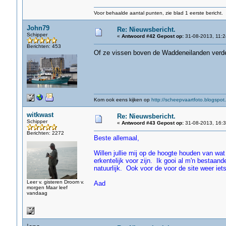
Voor behaalde aantal punten, zie blad 1 eerste bericht.
John79
Re: Nieuwsbericht.
Schipper
«
Antwoord #42 Gepost op:
31-08-2013, 11:2
Berichten: 453
Of ze vissen boven de Waddeneilanden verde
Kom ook eens kijken op
http://scheepvaartfoto.blogspot.
witkwast
Re: Nieuwsbericht.
Schipper
«
Antwoord #43 Gepost op:
31-08-2013, 16:3
Berichten: 2272
Beste allemaal,
Willen jullie mij op de hoogte houden van wat 
erkentelijk voor zijn. Ik gooi al m'n bestaa
natuurlijk. Ook voor de voor de site weer ie
Leer v. gisteren Droom v.
Aad
morgen Maar leef
vandaag