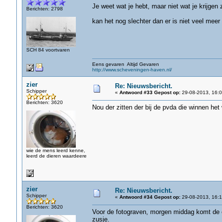
Je weet wat je hebt, maar niet wat je krijgen 
Berichten: 2798
kan het nog slechter dan er is niet veel mee
SCH 84 voortvaren
Eens gevaren Altijd Gevaren
http://www.scheveningen-haven.nl/
zier
Re: Nieuwsbericht.
Schipper
«
Antwoord #33 Gepost op:
29-08-2013, 16:0
Berichten: 3620
Nou der zitten der bij de pvda die winnen het
wie de mens leerd kenne,
leerd de dieren waardeere
zier
Re: Nieuwsbericht.
Schipper
«
Antwoord #34 Gepost op:
29-08-2013, 16:1
Berichten: 3620
Voor de fotograven, morgen middag komt de ou
zusje.