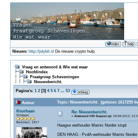
Nieuws:
http://jolybit.nl
De nieuwe crypto hulp
Vraag en antwoord & Wie wat waar
Hoofdindex
Praatgroep Scheveningen
Nieuwsbericht.
Pagina's:
1
2
[
3
]
4
5
6
7
...
53
Topic: Nieuwsbericht. (gelezen 1617255 ke
Auteur
Knorhaan
Re: Nieuwsbericht.
Schipper
«
Antwoord #30 Gepost op:
29-08-2013, 12:5
Berichten: 1817
Haagse wethouder Marnix Norder stopt
DEN HAAG - PvdA-wethouder Marnix Norder ve