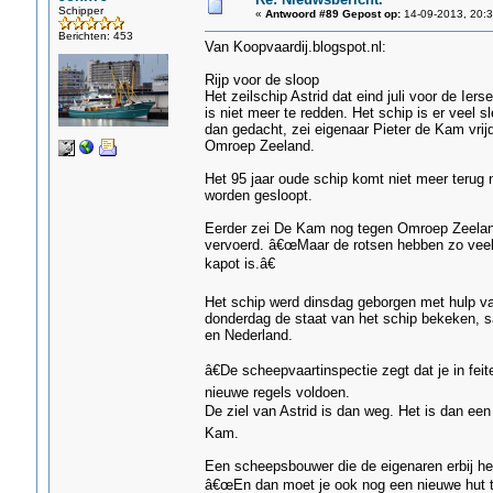
Schipper
«
Antwoord #89 Gepost op:
14-09-2013, 20:3
Berichten: 453
Van Koopvaardij.blogspot.nl:
Rijp voor de sloop
Het zeilschip Astrid dat eind juli voor de Iers
is niet meer te redden. Het schip is er veel s
dan gedacht, zei eigenaar Pieter de Kam vrij
Omroep Zeeland.
Het 95 jaar oude schip komt niet meer terug 
worden gesloopt.
Eerder zei De Kam nog tegen Omroep Zeeland
vervoerd. â€œMaar de rotsen hebben zo veel 
kapot is.â€
Het schip werd dinsdag geborgen met hulp van 
donderdag de staat van het schip bekeken, 
en Nederland.
â€De scheepvaartinspectie zegt dat je in fei
nieuwe regels voldoen.
De ziel van Astrid is dan weg. Het is dan een
Kam.
Een scheepsbouwer die de eigenaren erbij he
â€œEn dan moet je ook nog een nieuwe hut t