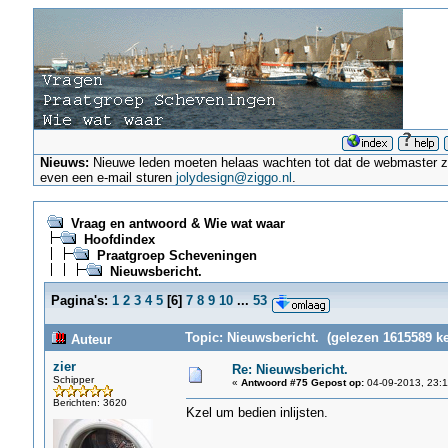
Nieuws:
Nieuwe leden moeten helaas wachten tot dat de webmaster ze a
even een e-mail sturen
jolydesign@ziggo.nl
.
Vraag en antwoord & Wie wat waar
Hoofdindex
Praatgroep Scheveningen
Nieuwsbericht.
Pagina's:
1
2
3
4
5
[
6
]
7
8
9
10
...
53
Topic: Nieuwsbericht. (gelezen 1615589 ke
Auteur
zier
Re: Nieuwsbericht.
Schipper
«
Antwoord #75 Gepost op:
04-09-2013, 23:1
Berichten: 3620
Kzel um bedien inlijsten.