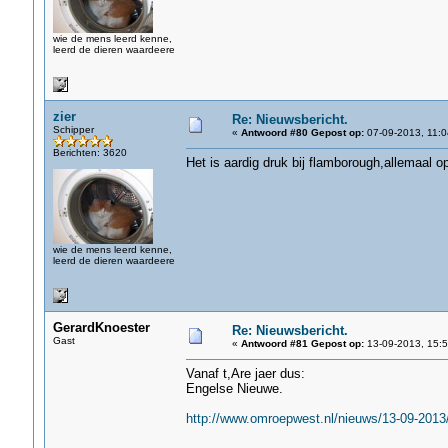
wie de mens leerd kenne,
leerd de dieren waardeere
zier
Re: Nieuwsbericht.
Schipper
«
Antwoord #80 Gepost op:
07-09-2013, 11:0
Berichten: 3620
Het is aardig druk bij flamborough,allemaal op
wie de mens leerd kenne,
leerd de dieren waardeere
GerardKnoester
Re: Nieuwsbericht.
Gast
«
Antwoord #81 Gepost op:
13-09-2013, 15:5
Vanaf t,Are jaer dus:
Engelse Nieuwe.
http://www.omroepwest.nl/nieuws/13-09-20