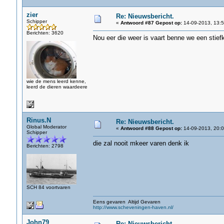
zier
Re: Nieuwsbericht.
Schipper
«
Antwoord #87 Gepost op:
14-09-2013, 13:5
Berichten: 3620
Nou eer die weer is vaart benne we een stiefkwa
wie de mens leerd kenne,
leerd de dieren waardeere
Rinus.N
Re: Nieuwsbericht.
Global Moderator
«
Antwoord #88 Gepost op:
14-09-2013, 20:0
Schipper
die zal nooit mkeer varen denk ik
Berichten: 2798
SCH 84 voortvaren
Eens gevaren Altijd Gevaren
http://www.scheveningen-haven.nl/
John79
Re: Nieuwsbericht.