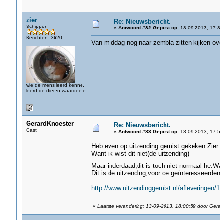
zier
Re: Nieuwsbericht.
Schipper
«
Antwoord #82 Gepost op:
13-09-2013, 17:3
Berichten: 3620
Van middag nog naar zembla zitten kijken over
wie de mens leerd kenne,
leerd de dieren waardeere
GerardKnoester
Re: Nieuwsbericht.
Gast
«
Antwoord #83 Gepost op:
13-09-2013, 17:5
Heb even op uitzending gemist gekeken Zier.
Want ik wist dit niet(de uitzending)
Maar inderdaad,dit is toch niet normaal he.W
Dit is de uitzending,voor de geïnteresseerden
http://www.uitzendinggemist.nl/afleveringen/
«
Laatste verandering: 13-09-2013, 18:00:59 door Ger