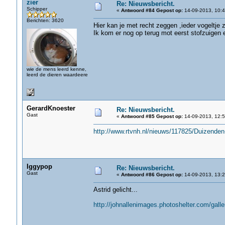
zier
Re: Nieuwsbericht.
Schipper
«
Antwoord #84 Gepost op:
14-09-2013, 10:4
Berichten: 3620
Hier kan je met recht zeggen ,ieder vogeltje z
Ik kom er nog op terug mot eerst stofzuigen 
wie de mens leerd kenne,
leerd de dieren waardeere
GerardKnoester
Re: Nieuwsbericht.
Gast
«
Antwoord #85 Gepost op:
14-09-2013, 12:5
http://www.rtvnh.nl/nieuws/117825/Duizend
Iggypop
Re: Nieuwsbericht.
Gast
«
Antwoord #86 Gepost op:
14-09-2013, 13:2
Astrid gelicht...
http://johnallenimages.photoshelter.com/g