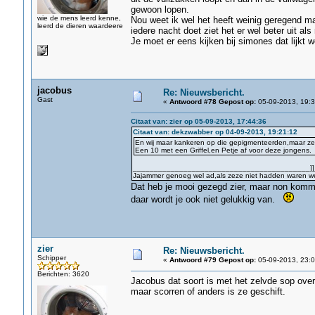
gewoon lopen.
wie de mens leerd kenne,
Nou weet ik wel het heeft weinig geregend m
leerd de dieren waardeere
iedere nacht doet ziet het er wel beter uit als
Je moet er eens kijken bij simones dat lijkt w
jacobus
Re: Nieuwsbericht.
Gast
«
Antwoord #78 Gepost op:
05-09-2013, 19:3
Citaat van: zier op 05-09-2013, 17:44:36
Citaat van: dekzwabber op 04-09-2013, 19:21:12
En wij maar kankeren op die gepigmenteerden,maar ze
Een 10 met een Griffel,en Petje af voor deze jongens.
__________________________________________]]
Jajammer genoeg wel ad,als zeze niet hadden waren we 
Dat heb je mooi gezegd zier, maar non komme 
daar wordt je ook niet gelukkig van.
zier
Re: Nieuwsbericht.
Schipper
«
Antwoord #79 Gepost op:
05-09-2013, 23:0
Berichten: 3620
Jacobus dat soort is met het zelvde sop overgo
maar scorren of anders is ze geschift.