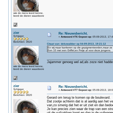
wie de mens leerd kenne,
leerd de dieren waardeere
zier
Re: Nieuwsbericht.
Schipper
«
Antwoord #76 Gepost op:
05-09-2013, 17:4
Berichten: 3620
Citaat van: dekzwabber op 04-09-2013, 19:21:12
En wij maar kankeren op die gepigmenteerden,maar ze 
Een 10 met een Griffel,en Petje af voor deze jongens.
______________________________________
Jajammer genoeg wel ad,als zeze niet hadden
wie de mens leerd kenne,
leerd de dieren waardeere
zier
Re: Nieuwsbericht.
Schipper
«
Antwoord #77 Gepost op:
05-09-2013, 18:0
Berichten: 3620
Gerard om terug te komen op de boulevard.
Dat zootje achterin dat is al aardig aan het v
van,zo smerig dat het er uit ziet en dan bedoe
Je kan precies zien waar de trap van een stra
uit de vuilzakken loopt en dan in de vuilwage