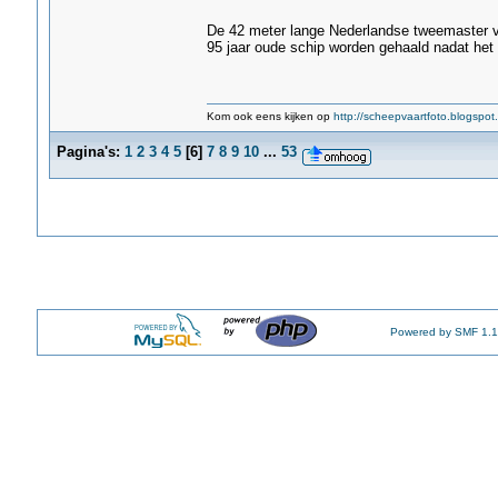
De 42 meter lange Nederlandse tweemaster ve
95 jaar oude schip worden gehaald nadat het
Kom ook eens kijken op
http://scheepvaartfoto.blogspot.
Pagina's:
1
2
3
4
5
[
6
]
7
8
9
10
...
53
Powered by SMF 1.1