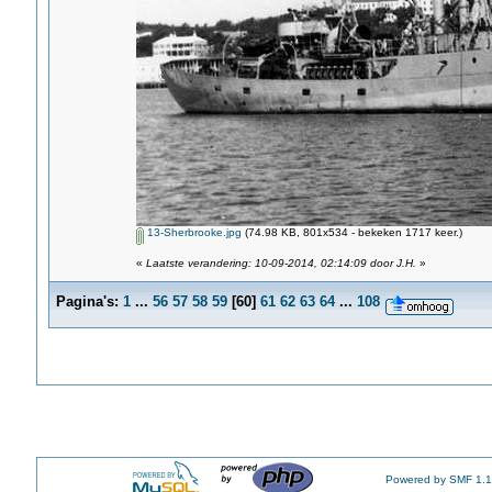
13-Sherbrooke.jpg
(74.98 KB, 801x534 - bekeken 1717 keer.)
«
Laatste verandering: 10-09-2014, 02:14:09 door J.H.
»
Pagina's:
1
...
56
57
58
59
[
60
]
61
62
63
64
...
108
Powered by SMF 1.1