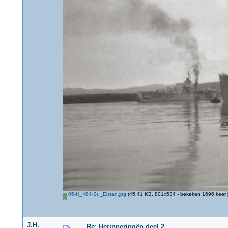
05-H_484-St._Elstan.jpg
(45.41 KB, 801x534 - bekeken 1696 keer.
J.H.
Re: Herinneringën deel 2