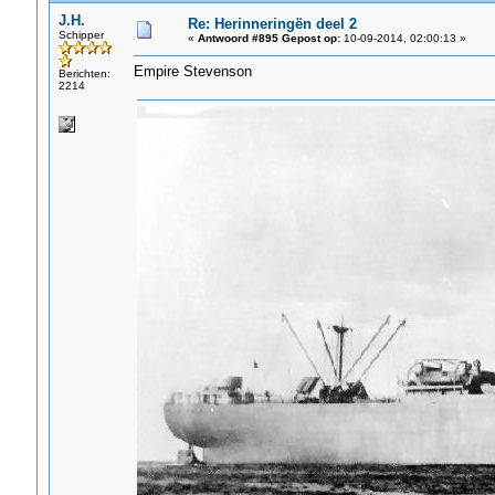
J.H.
Re: Herinneringën deel 2
Schipper
«
Antwoord #895 Gepost op:
10-09-2014, 02:00:13 »
Empire Stevenson
Berichten:
2214