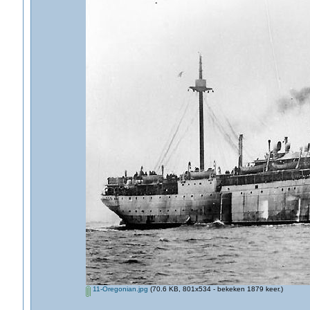
11-Oregonian.jpg
(70.6 KB, 801x534 - bekeken 1879 keer.)