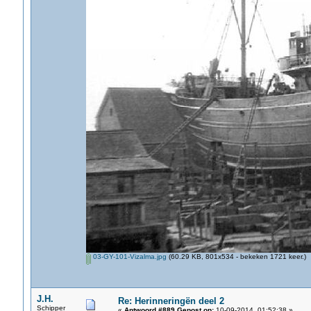
03-GY-101-Vizalma.jpg
(60.29 KB, 801x534 - bekeken 1721 keer.)
J.H.
Re: Herinneringën deel 2
Schipper
«
Antwoord #889 Gepost op:
10-09-2014, 01:52:38 »