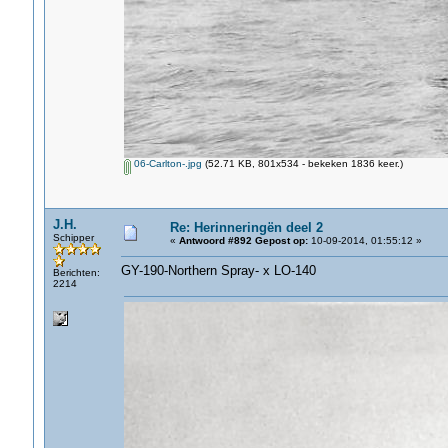
06-Carlton-.jpg
(52.71 KB, 801x534 - bekeken 1836 keer.)
J.H.
Re: Herinneringën deel 2
Schipper
«
Antwoord #892 Gepost op:
10-09-2014, 01:55:12 »
GY-190-Northern Spray- x LO-140
Berichten:
2214