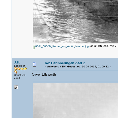
08-H_360-St_Kenan_als_Arctic_Invader.jpg
(66.84 KB, 801x534 - b
J.H.
Re: Herinneringën deel 2
Schipper
«
Antwoord #894 Gepost op:
10-09-2014, 01:59:32 »
Oliver Ellsworth
Berichten:
2214