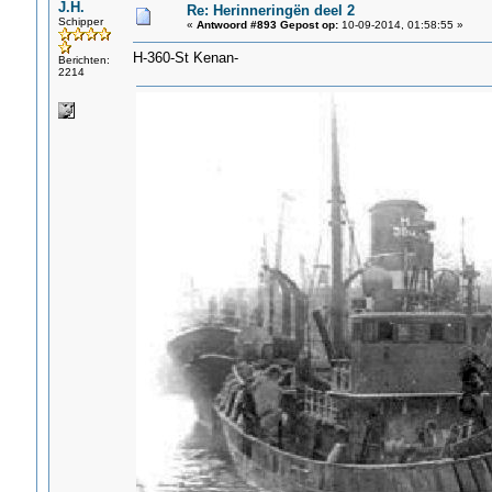
J.H.
Re: Herinneringën deel 2
Schipper
«
Antwoord #893 Gepost op:
10-09-2014, 01:58:55 »
H-360-St Kenan-
Berichten:
2214