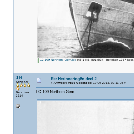
12-109-Northern_Gem.jpg
(46.1 KB, 801x534 - bekeken 1767 keer.
J.H.
Re: Herinneringën deel 2
Schipper
«
Antwoord #898 Gepost op:
10-09-2014, 02:11:05 »
LO-109-Northern Gem
Berichten:
2214