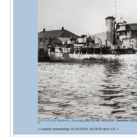
07-LO-140-Northern_Spray.jpg
(94.52 KB, 801x534 - bekeken 1835 
«
Laatste verandering: 01-10-2014, 16:19:20 door J.H.
»