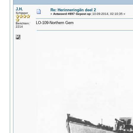
J.H.
Re: Herinneringën deel 2
Schipper
«
Antwoord #897 Gepost op:
10-09-2014, 02:10:35 »
LO-109-Northern Gem
Berichten:
2214