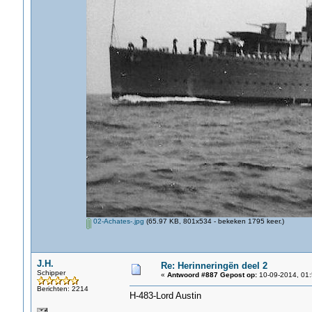
02-Achates-.jpg
(65.97 KB, 801x534 - bekeken 1795 keer.)
J.H.
Re: Herinneringën deel 2
Schipper
«
Antwoord #887 Gepost op:
10-09-2014, 01:
Berichten: 2214
H-483-Lord Austin