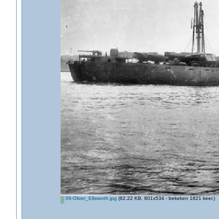
09-Oliver_Ellsworth.jpg
(62.22 KB, 801x534 - bekeken 1821 keer.)