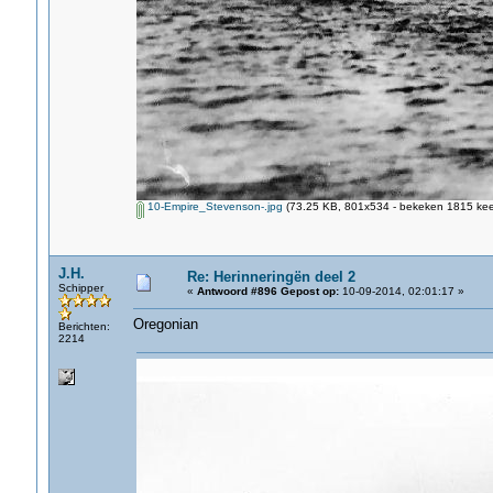
10-Empire_Stevenson-.jpg
(73.25 KB, 801x534 - bekeken 1815 keer
J.H.
Re: Herinneringën deel 2
Schipper
«
Antwoord #896 Gepost op:
10-09-2014, 02:01:17 »
Oregonian
Berichten:
2214