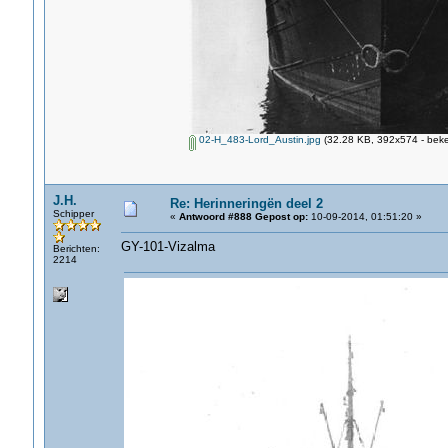
02-H_483-Lord_Austin.jpg
(32.28 KB, 392x574 - beke
J.H.
Re: Herinneringën deel 2
Schipper
«
Antwoord #888 Gepost op:
10-09-2014, 01:51:20 »
GY-101-Vizalma
Berichten:
2214