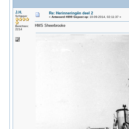
J.H.
Re: Herinneringën deel 2
Schipper
«
Antwoord #899 Gepost op:
10-09-2014, 02:11:37 »
HMS Sheerbrooke
Berichten:
2214