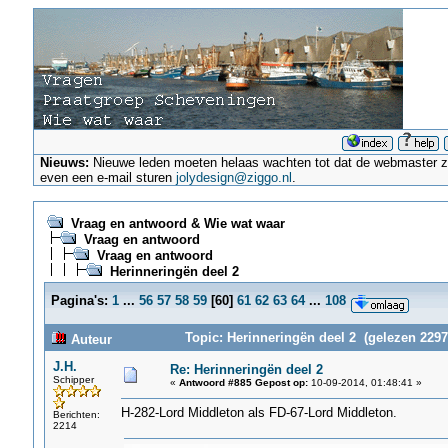
Nieuws:
Nieuwe leden moeten helaas wachten tot dat de webmaster ze a
even een e-mail sturen
jolydesign@ziggo.nl
.
Vraag en antwoord & Wie wat waar
Vraag en antwoord
Vraag en antwoord
Herinneringën deel 2
Pagina's:
1
...
56
57
58
59
[
60
]
61
62
63
64
...
108
Topic: Herinneringën deel 2 (gelezen 2297
Auteur
J.H.
Re: Herinneringën deel 2
Schipper
«
Antwoord #885 Gepost op:
10-09-2014, 01:48:41 »
H-282-Lord Middleton als FD-67-Lord Middleton.
Berichten:
2214