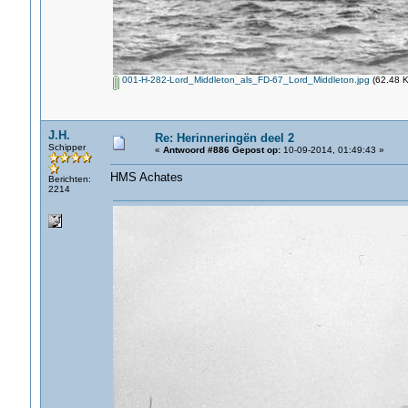
001-H-282-Lord_Middleton_als_FD-67_Lord_Middleton.jpg
(62.48 K
J.H.
Re: Herinneringën deel 2
Schipper
«
Antwoord #886 Gepost op:
10-09-2014, 01:49:43 »
HMS Achates
Berichten:
2214