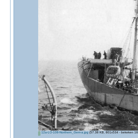
12a-LO-108-Northern_Gem-a.jpg
(57.38 KB, 801x534 - bekeken 169