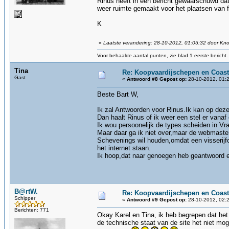
Rinus heeft in een bericht gewaarschuwd dat 
weer ruimte gemaakt voor het plaatsen van fo
K
«
Laatste verandering: 28-10-2012, 01:05:32 door Kn
Voor behaalde aantal punten, zie blad 1 eerste bericht.
Tina
Re: Koopvaardijschepen en Coast
Gast
«
Antwoord #8 Gepost op:
28-10-2012, 01:2
Beste Bart W,
Ik zal Antwoorden voor Rinus.Ik kan op deze 
Dan haalt Rinus of ik weer een stel er vanaf 
Ik wou persoonelijk de types scheiden in V
Maar daar ga ik niet over,maar de webmaster
Schevenings wil houden,omdat een visserijf
het internet staan.
Ik hoop,dat naar genoegen heb geantwoord e
B@rtW.
Re: Koopvaardijschepen en Coast
Schipper
«
Antwoord #9 Gepost op:
28-10-2012, 02:2
Berichten: 771
Okay Karel en Tina, ik heb begrepen dat het 
de technische staat van de site het niet mog