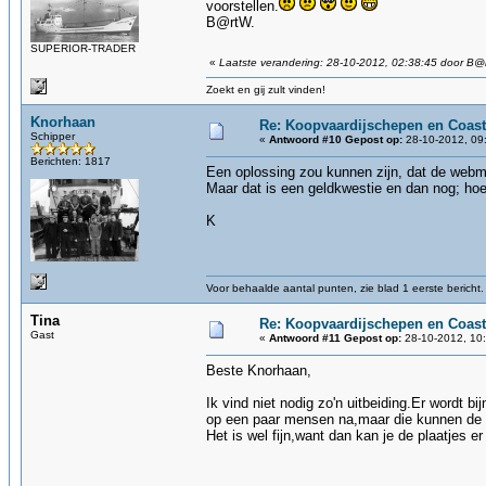
voorstellen.
B@rtW.
SUPERIOR-TRADER
«
Laatste verandering: 28-10-2012, 02:38:45 door B@
Zoekt en gij zult vinden!
Knorhaan
Re: Koopvaardijschepen en Coast
Schipper
«
Antwoord #10 Gepost op:
28-10-2012, 09
Berichten: 1817
Een oplossing zou kunnen zijn, dat de webma
Maar dat is een geldkwestie en dan nog; hoe 
K
Voor behaalde aantal punten, zie blad 1 eerste bericht.
Tina
Re: Koopvaardijschepen en Coast
Gast
«
Antwoord #11 Gepost op:
28-10-2012, 10:
Beste Knorhaan,
Ik vind niet nodig zo'n uitbeiding.Er wordt bi
op een paar mensen na,maar die kunnen de pl
Het is wel fijn,want dan kan je de plaatjes e