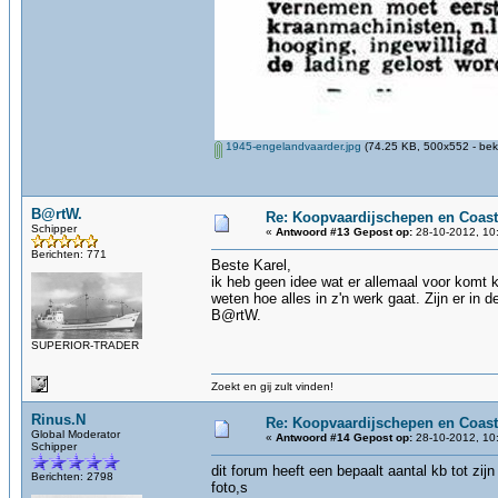
1945-engelandvaarder.jpg
(74.25 KB, 500x552 - bek
B@rtW.
Re: Koopvaardijschepen en Coast
Schipper
«
Antwoord #13 Gepost op:
28-10-2012, 10
Berichten: 771
Beste Karel,
ik heb geen idee wat er allemaal voor komt 
weten hoe alles in z'n werk gaat. Zijn er in 
B@rtW.
SUPERIOR-TRADER
Zoekt en gij zult vinden!
Rinus.N
Re: Koopvaardijschepen en Coast
Global Moderator
«
Antwoord #14 Gepost op:
28-10-2012, 10
Schipper
dit forum heeft een bepaalt aantal kb tot zij
Berichten: 2798
foto,s