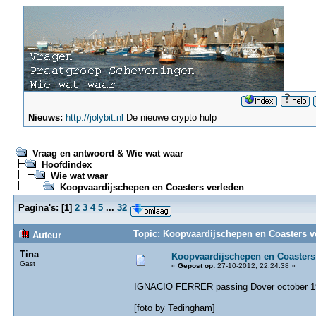
Nieuws:
http://jolybit.nl
De nieuwe crypto hulp
Vraag en antwoord & Wie wat waar
Hoofdindex
Wie wat waar
Koopvaardijschepen en Coasters verleden
Pagina's:
[
1
]
2
3
4
5
...
32
Topic: Koopvaardijschepen en Coasters v
Auteur
Tina
Koopvaardijschepen en Coasters
Gast
«
Gepost op:
27-10-2012, 22:24:38 »
IGNACIO FERRER passing Dover october 1
[foto by Tedingham]