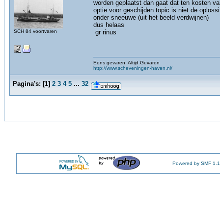
worden geplaatst dan gaat dat ten kosten va
optie voor geschijden topic is niet de oploss
onder sneeuwe (uit het beeld verdwijnen)
dus helaas
SCH 84 voortvaren
gr rinus
Eens gevaren Altijd Gevaren
http://www.scheveningen-haven.nl/
Pagina's:
[
1
]
2
3
4
5
...
32
Powered by SMF 1.1