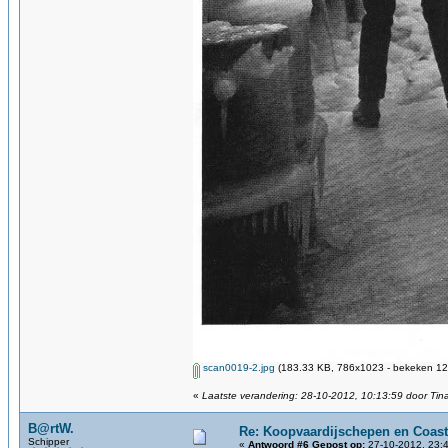
scan0019-2.jpg
(183.33 KB, 786x1023 - bekeken 12
«
Laatste verandering: 28-10-2012, 10:13:59 door Tin
B@rtW.
Re: Koopvaardijschepen en Coast
Schipper
«
Antwoord #6 Gepost op:
27-10-2012, 23:4