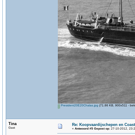
President20E20Chalas.jpg
(71.86 KB, 900x511 - bek
Tina
Re: Koopvaardijschepen en Coast
Gast
«
Antwoord #5 Gepost op:
27-10-2012, 23:2