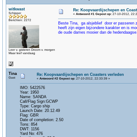
witkwast
Re: Koopvaardijschepen en Coast
Schipper
«
Antwoord #1 Gepost op:
27-10-2012, 22:2
Berichten: 2272
Beste Tina, ga alsjeblief door er passeren 
heeft zijn eigen bijzondere karakter en is m
de oude dames mooier dan de hedendaagse. N
Leer v. gisteren Droom v. morgen
Maar leef vandaag
Tina
Re: Koopvaardijschepen en Coasters verleden
Gast
«
Antwoord #2 Gepost op:
27-10-2012, 22:33:39 »
IMO: 5422576
Year: 1950
Name: SANDA
Call/Flag Sign:GCWP
Type: Cargo ship
Launch Date: 20.12.49
Flag: GBR
Date of completion: 2.50
Tons: 854
DWT: 1156
Yard No: 476