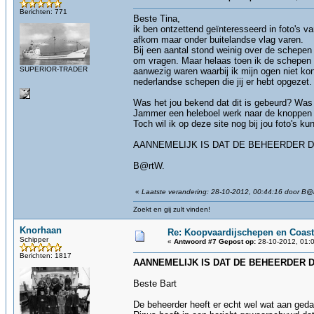
Berichten: 771
Beste Tina,
ik ben ontzettend geïnteresseerd in foto's 
afkom maar onder buitelandse vlag varen.
Bij een aantal stond weinig over de schepen 
om vragen. Maar helaas toen ik de schepen g
SUPERIOR-TRADER
aanwezig waren waarbij ik mijn ogen niet ko
nederlandse schepen die jij er hebt opgezet.
Was het jou bekend dat dit is gebeurd? Was 
Jammer een heleboel werk naar de knoppen e
Toch wil ik op deze site nog bij jou foto's ku
AANNEMELIJK IS DAT DE BEHEERDER D
B@rtW.
«
Laatste verandering: 28-10-2012, 00:44:16 door B@
Zoekt en gij zult vinden!
Knorhaan
Re: Koopvaardijschepen en Coast
Schipper
«
Antwoord #7 Gepost op:
28-10-2012, 01:0
Berichten: 1817
AANNEMELIJK IS DAT DE BEHEERDER 
Beste Bart
De beheerder heeft er echt wel wat aan geda