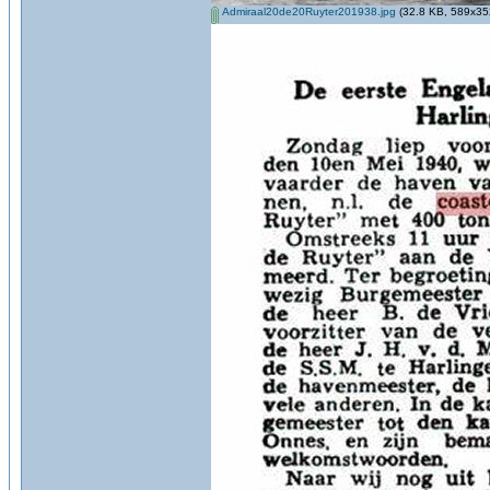
Admiraal20de20Ruyter201938.jpg
(32.8 KB, 589x352