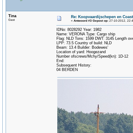
Tina
Re: Koopvaardijschepen en Coast
Gast
«
Antwoord #3 Gepost op:
27-10-2012, 22:4
IDNo: 8028292 Year: 1982
Name: VERONA Type: Cargo ship
Flag: NLD Tons: 1599 DWT: 3145 Length over
LPP: 73.5 Country of build: NLD
Beam: 13.4 Builder: Bodewes'
Location of yard: Hoogezand
Number ofscrews/Mchy/Speed(kn): 1D-12
End:
Subsequent History:
04 BERDEN