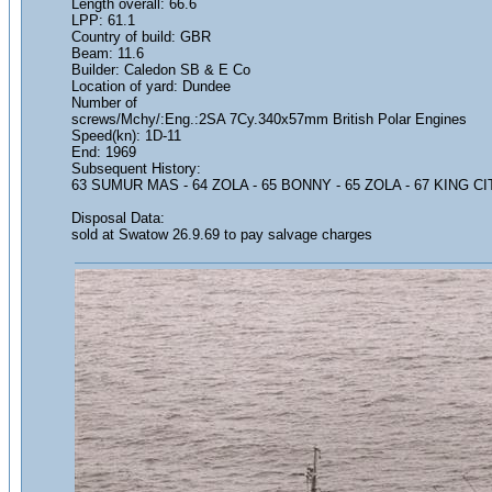
Length overall: 66.6
LPP: 61.1
Country of build: GBR
Beam: 11.6
Builder: Caledon SB & E Co
Location of yard: Dundee
Number of
screws/Mchy/:Eng.:2SA 7Cy.340x57mm British Polar Engines
Speed(kn): 1D-11
End: 1969
Subsequent History:
63 SUMUR MAS - 64 ZOLA - 65 BONNY - 65 ZOLA - 67 KING C
Disposal Data:
sold at Swatow 26.9.69 to pay salvage charges