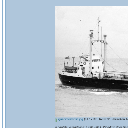
ignacioferrer1zf.jpg
(81.17 KB, 670x391 - bekeken 14
«
Laatste verandering: 19-01-2014, 22:34:32 door Ha