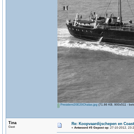
President20E20Chalas.jpg
(71.86 KB, 900x511 - bek
Tina
Re: Koopvaardijschepen en Coast
Gast
«
Antwoord #5 Gepost op:
27-10-2012, 23:2