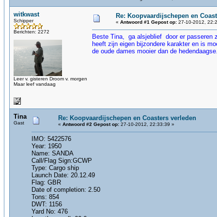
witkwast
Re: Koopvaardijschepen en Coast
Schipper
«
Antwoord #1 Gepost op:
27-10-2012, 22:2
Berichten: 2272
Beste Tina, ga alsjeblief door er passeren 
heeft zijn eigen bijzondere karakter en is m
de oude dames mooier dan de hedendaagse. N
Leer v. gisteren Droom v. morgen
Maar leef vandaag
Tina
Re: Koopvaardijschepen en Coasters verleden
Gast
«
Antwoord #2 Gepost op:
27-10-2012, 22:33:39 »
IMO: 5422576
Year: 1950
Name: SANDA
Call/Flag Sign:GCWP
Type: Cargo ship
Launch Date: 20.12.49
Flag: GBR
Date of completion: 2.50
Tons: 854
DWT: 1156
Yard No: 476