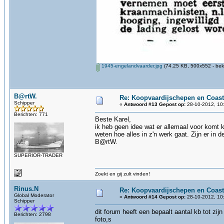
1945-engelandvaarder.jpg
(74.25 KB, 500x552 - bek
B@rtW.
Re: Koopvaardijschepen en Coast
Schipper
«
Antwoord #13 Gepost op:
28-10-2012, 10
Berichten: 771
Beste Karel,
ik heb geen idee wat er allemaal voor komt 
weten hoe alles in z'n werk gaat. Zijn er in 
B@rtW.
SUPERIOR-TRADER
Zoekt en gij zult vinden!
Rinus.N
Re: Koopvaardijschepen en Coast
Global Moderator
«
Antwoord #14 Gepost op:
28-10-2012, 10
Schipper
dit forum heeft een bepaalt aantal kb tot zij
Berichten: 2798
foto,s