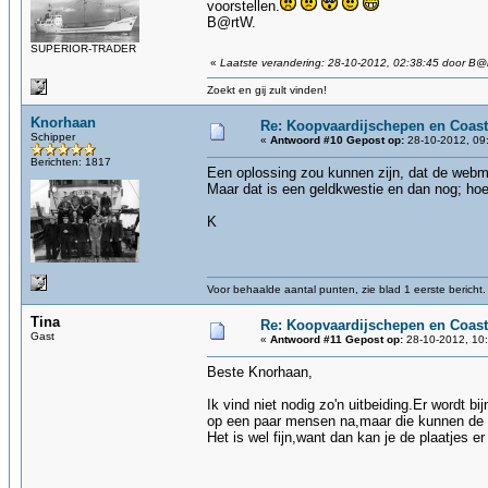
voorstellen.
B@rtW.
SUPERIOR-TRADER
«
Laatste verandering: 28-10-2012, 02:38:45 door B@
Zoekt en gij zult vinden!
Knorhaan
Re: Koopvaardijschepen en Coast
Schipper
«
Antwoord #10 Gepost op:
28-10-2012, 09
Berichten: 1817
Een oplossing zou kunnen zijn, dat de webma
Maar dat is een geldkwestie en dan nog; hoe 
K
Voor behaalde aantal punten, zie blad 1 eerste bericht.
Tina
Re: Koopvaardijschepen en Coast
Gast
«
Antwoord #11 Gepost op:
28-10-2012, 10:
Beste Knorhaan,
Ik vind niet nodig zo'n uitbeiding.Er wordt bi
op een paar mensen na,maar die kunnen de pl
Het is wel fijn,want dan kan je de plaatjes e