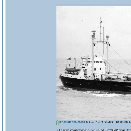
ignacioferrer1zf.jpg
(81.17 KB, 670x391 - bekeken 14
«
Laatste verandering: 19-01-2014, 22:34:32 door Ha