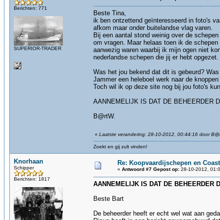
Berichten: 771
Beste Tina,
ik ben ontzettend geïnteresseerd in foto's 
afkom maar onder buitelandse vlag varen.
Bij een aantal stond weinig over de schepen 
om vragen. Maar helaas toen ik de schepen g
SUPERIOR-TRADER
aanwezig waren waarbij ik mijn ogen niet ko
nederlandse schepen die jij er hebt opgezet.
Was het jou bekend dat dit is gebeurd? Was 
Jammer een heleboel werk naar de knoppen e
Toch wil ik op deze site nog bij jou foto's ku
AANNEMELIJK IS DAT DE BEHEERDER D
B@rtW.
«
Laatste verandering: 28-10-2012, 00:44:16 door B@
Zoekt en gij zult vinden!
Knorhaan
Re: Koopvaardijschepen en Coast
Schipper
«
Antwoord #7 Gepost op:
28-10-2012, 01:0
Berichten: 1817
AANNEMELIJK IS DAT DE BEHEERDER 
Beste Bart
De beheerder heeft er echt wel wat aan geda