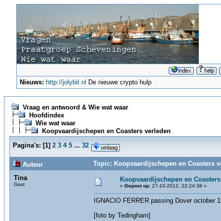
Nieuws:
http://jolybit.nl
De nieuwe crypto hulp
Vraag en antwoord & Wie wat waar
Hoofdindex
Wie wat waar
Koopvaardijschepen en Coasters verleden
Pagina's:
[
1
]
2
3
4
5
...
32
Topic: Koopvaardijschepen en Coasters v
Auteur
Tina
Koopvaardijschepen en Coasters
Gast
«
Gepost op:
27-10-2012, 22:24:38 »
IGNACIO FERRER passing Dover october 1
[foto by Tedingham]