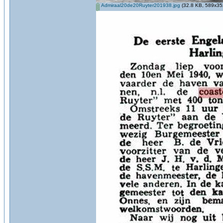
Admiraal20de20Ruyter201938.jpg
(32.8 KB, 589x352