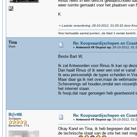
Rinus heeft in een bericht gewaarschuwd dat 
weer ruimte gemaakt voor het plaatsen van fo
K
«
Laatste verandering: 28-10-2012, 01:05:32 door Kn
Voor behaalde aantal punten, zie blad 1 eerste bericht.
Tina
Re: Koopvaardijschepen en Coast
Gast
«
Antwoord #8 Gepost op:
28-10-2012, 01:2
Beste Bart W,
Ik zal Antwoorden voor Rinus.Ik kan op deze 
Dan haalt Rinus of ik weer een stel er vanaf 
Ik wou persoonelijk de types scheiden in V
Maar daar ga ik niet over,maar de webmaster
Schevenings wil houden,omdat een visserijf
het internet staan.
Ik hoop,dat naar genoegen heb geantwoord e
B@rtW.
Re: Koopvaardijschepen en Coast
Schipper
«
Antwoord #9 Gepost op:
28-10-2012, 02:2
Berichten: 771
Okay Karel en Tina, ik heb begrepen dat het 
de technische staat van de site het niet mog