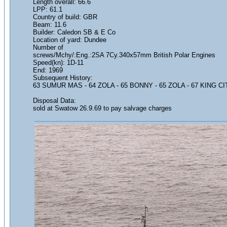
Length overall: 66.6
LPP: 61.1
Country of build: GBR
Beam: 11.6
Builder: Caledon SB & E Co
Location of yard: Dundee
Number of
screws/Mchy/:Eng.:2SA 7Cy.340x57mm British Polar Engines
Speed(kn): 1D-11
End: 1969
Subsequent History:
63 SUMUR MAS - 64 ZOLA - 65 BONNY - 65 ZOLA - 67 KING C
Disposal Data:
sold at Swatow 26.9.69 to pay salvage charges