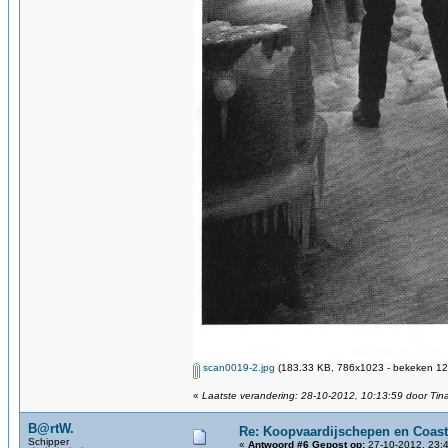
scan0019-2.jpg
(183.33 KB, 786x1023 - bekeken 12
«
Laatste verandering: 28-10-2012, 10:13:59 door Tin
B@rtW.
Re: Koopvaardijschepen en Coast
Schipper
«
Antwoord #6 Gepost op:
27-10-2012, 23:4