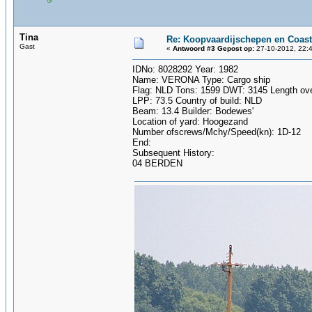
Tina
Re: Koopvaardijschepen en Coast
Gast
«
Antwoord #3 Gepost op:
27-10-2012, 22:4
IDNo: 8028292 Year: 1982
Name: VERONA Type: Cargo ship
Flag: NLD Tons: 1599 DWT: 3145 Length over
LPP: 73.5 Country of build: NLD
Beam: 13.4 Builder: Bodewes'
Location of yard: Hoogezand
Number ofscrews/Mchy/Speed(kn): 1D-12
End:
Subsequent History:
04 BERDEN