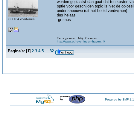
worden geplaatst dan gaat dat ten kosten va
optie voor geschijden topic is niet de oploss
onder sneeuwe (uit het beeld verdwijnen)
dus helaas
SCH 84 voortvaren
gr rinus
Eens gevaren Altijd Gevaren
http://www.scheveningen-haven.nl/
Pagina's:
[
1
]
2
3
4
5
...
32
Powered by SMF 1.1