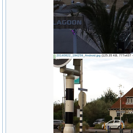
20140822_194259_Android.jpg
(125.35 KB, 777x437 -