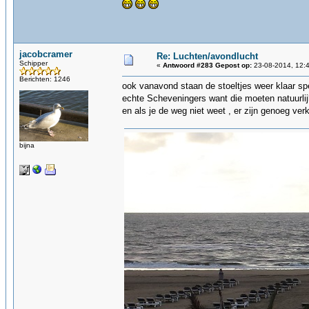
jacobcramer
Re: Luchten/avondlucht
Schipper
«
Antwoord #283 Gepost op:
23-08-2014, 12:4
Berichten: 1246
ook vanavond staan de stoeltjes weer klaar sp
echte Scheveningers want die moeten natuurlij
en als je de weg niet weet , er zijn genoeg ve
bijna