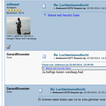
witkwast
Re: Luchten/avondlucht
Schipper
«
Antwoord #276 Gepost op:
22-08-2014, 14:3
Berichten: 2272
'T likked wúl herufst Geer.
Leer v. gisteren Droom v.
morgen Maar leef vandaag
GerardKnoester
Re: Luchten/avondlucht
Gast
«
Antwoord #277 Gepost op:
22-08-2014, 14:4
Citaat van: witkwast op 22-08-2014, 14:39:56
'T likked wúl herufst Geer.
Ja,heftige buiien vandaag Aad
GerardKnoester
Re: Luchten/avondlucht
Gast
«
Antwoord #278 Gepost op:
22-08-2014, 21:15:
Er komen weer buien aan zo te zien,jammer voor