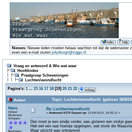
Nieuws:
Nieuwe leden moeten helaas wachten tot dat de webmaster ze a
even een e-mail sturen
jolydesign@ziggo.nl
.
Vraag en antwoord & Wie wat waar
Hoofdindex
Praatgroep Scheveningen
Luchten/avondlucht
Pagina's:
1
...
15
16
17
18
[
19
]
20
21
22
Topic: Luchten/avondlucht (gelezen 565819
Auteur
Hans
Re: Luchten/avondlucht
Global
«
Antwoord #270 Gepost op:
13-08-2014, 19:30:11 »
Moderator
Schipper
Dan moet je een eindje verder, was gisteren een stukje gaan
Heb wel een raar hoestje opgelopen, wat stonk die Maasvla
Maar uitzicht was ontroerend.
Berichten: