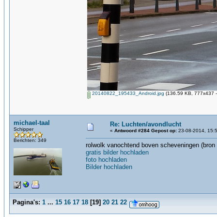
20140822_195433_Android.jpg
(136.59 KB, 777x437 -
michael-taal
Re: Luchten/avondlucht
Schipper
«
Antwoord #284 Gepost op:
23-08-2014, 15:5
Berichten: 349
rolwolk vanochtend boven scheveningen (bron
gratis bilder hochladen
foto hochladen
Bilder hochladen
Pagina's:
1
...
15
16
17
18
[
19
]
20
21
22