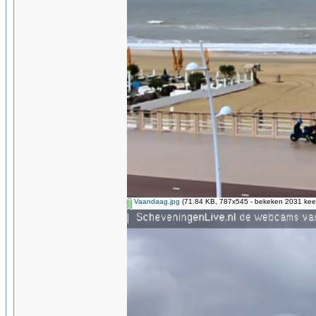
Vaandaag.jpg
(71.84 KB, 787x545 - bekeken 2031 keer