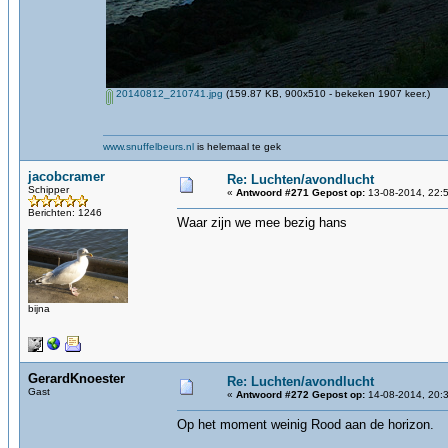
20140812_210741.jpg
(159.87 KB, 900x510 - bekeken 1907 keer.)
www.snuffelbeurs.nl
is helemaal te gek
jacobcramer
Re: Luchten/avondlucht
Schipper
«
Antwoord #271 Gepost op:
13-08-2014, 22:5
Berichten: 1246
Waar zijn we mee bezig hans
bijna
GerardKnoester
Re: Luchten/avondlucht
Gast
«
Antwoord #272 Gepost op:
14-08-2014, 20:3
Op het moment weinig Rood aan de horizon.