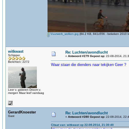
Vuurwerk_wolken.jpg
(84.2 KB, 841x556 - bekeken 2010 ke
witkwast
Re: Luchten/avondlucht
Schipper
«
Antwoord #279 Gepost op:
22-08-2014, 21:3
Berichten: 2272
Waar staan die dienders naar tekijken Geer ?
Leer v. gisteren Droom v.
morgen Maar leef vandaag
GerardKnoester
Re: Luchten/avondlucht
Gast
«
Antwoord #280 Gepost op:
22-08-2014, 22:4
Citaat van: witkwast op 22-08-2014, 21:30:40