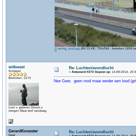
weinig_rood.jpg
(89.23 KB, 750x594 - bekeken 1856 ke
witkwast
Re: Luchten/avondlucht
Schipper
«
Antwoord #273 Gepost op:
14-08-2014, 20:3
Berichten: 2272
Nee Geer, geen rood maar eerder een lood (grij
Leer v. gisteren Droom v.
morgen Maar leef vandaag
GerardKnoester
Re: Luchten/avondlucht
Gast
«
Antwoord #274 Gepost op:
14-08-2014, 20:5