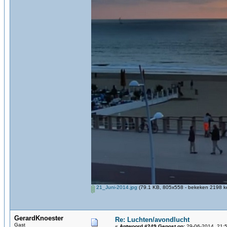
21_Juni-2014.jpg
(79.1 KB, 805x558 - bekeken 2198 ke
GerardKnoester
Re: Luchten/avondlucht
Gast
«
Antwoord #249 Gepost op:
29-06-2014, 21:5