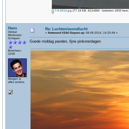
7-6-2014.jpg
(77.19 KB, 812x684 - bekeken 1933 keer.
Hans
Re: Luchten/avondlucht
Global
«
Antwoord #244 Gepost op:
08-06-2014, 14:25:49 »
Moderator
Schipper
Goede middag panden, fijne pinksterdagen
Berichten:
1039
Morgen is
alles anders.