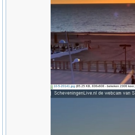
10-5-20141.jpg
(85.25 KB, 836x608 - bekeken 2306 keer.