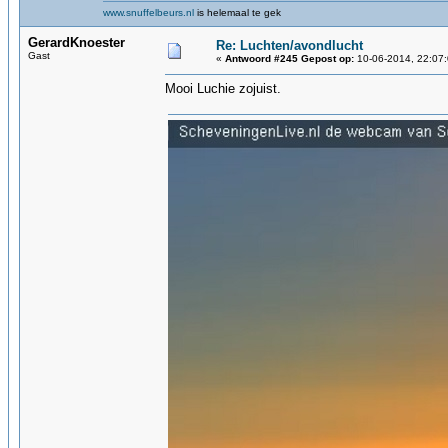
www.snuffelbeurs.nl
is helemaal te gek
GerardKnoester
Re: Luchten/avondlucht
Gast
«
Antwoord #245 Gepost op:
10-06-2014, 22:07:
Mooi Luchie zojuist.