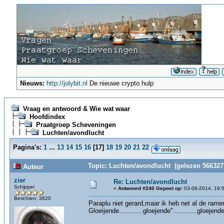
Nieuws:
http://jolybit.nl
De nieuwe crypto hulp
Vraag en antwoord & Wie wat waar
Hoofdindex
Praatgroep Scheveningen
Luchten/avondlucht
Pagina's:
1
...
13
14
15
16
[
17
]
18
19
20
21
22
Topic: Luchten/avondlucht (gelezen 566327
Auteur
zier
Re: Luchten/avondlucht
Schipper
«
Antwoord #240 Gepost op:
03-06-2014, 19:5
Berichten: 3620
Paraplu niet gerard,maar ik heb net al de ram
Gloeijende............gloejende"............gloejende