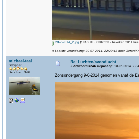
29-7-2014_2.jpg
(104.2 KB, 838x553 - bekeken 2011 keer
«
Laatste verandering: 29-07-2014, 22:20:48 door GerardK
michael-taal
Re: Luchten/avondlucht
Schipper
«
Antwoord #246 Gepost op:
10-06-2014, 22:4
Berichten: 349
Zonsondergang 9-6-2014 genomen vanaf de Ee