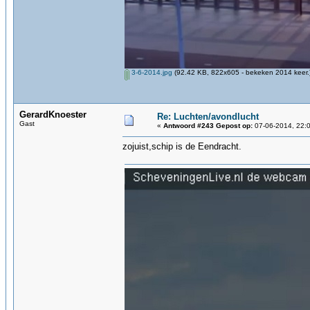
3-6-2014.jpg
(92.42 KB, 822x605 - bekeken 2014 keer.
GerardKnoester
Re: Luchten/avondlucht
Gast
«
Antwoord #243 Gepost op:
07-06-2014, 22:0
zojuist,schip is de Eendracht.