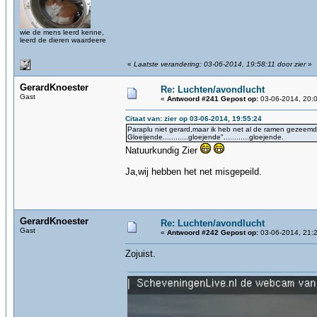
wie de mens leerd kenne,
leerd de dieren waardeere
«
Laatste verandering: 03-06-2014, 19:58:11 door zier
»
GerardKnoester
Re: Luchten/avondlucht
Gast
«
Antwoord #241 Gepost op:
03-06-2014, 20:0
Citaat van: zier op 03-06-2014, 19:55:24
Paraplu niet gerard,maar ik heb net al de ramen gezeemd 
Gloeijende............gloejende"............gloejende.
Natuurkundig Zier
Ja,wij hebben het net misgepeild.
GerardKnoester
Re: Luchten/avondlucht
Gast
«
Antwoord #242 Gepost op:
03-06-2014, 21:2
Zojuist.