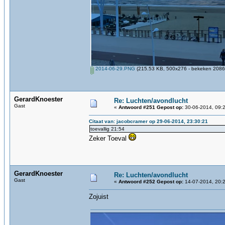
2014-06-29.PNG
(215.53 KB, 500x276 - bekeken 2086 
GerardKnoester
Re: Luchten/avondlucht
Gast
«
Antwoord #251 Gepost op:
30-06-2014, 09:2
Citaat van: jacobcramer op 29-06-2014, 23:30:21
toevallig 21:54
Zeker Toeval
GerardKnoester
Re: Luchten/avondlucht
Gast
«
Antwoord #252 Gepost op:
14-07-2014, 20:2
Zojuist