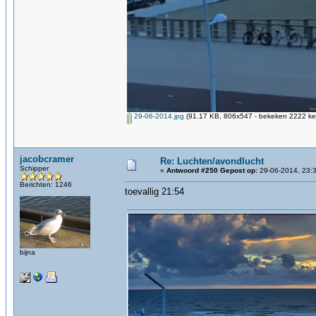
29-06-2014.jpg
(91.17 KB, 806x547 - bekeken 2222 kee
jacobcramer
Re: Luchten/avondlucht
Schipper
«
Antwoord #250 Gepost op:
29-06-2014, 23:3
Berichten: 1246
toevallig 21:54
bijna