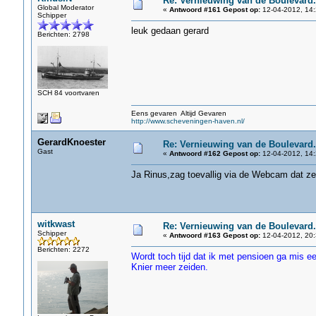
Re: Vernieuwing van de Boulevard.
Global Moderator
«
Antwoord #161 Gepost op:
12-04-2012, 14:
Schipper
leuk gedaan gerard
Berichten: 2798
SCH 84 voortvaren
Eens gevaren Altijd Gevaren
http://www.scheveningen-haven.nl/
GerardKnoester
Re: Vernieuwing van de Boulevard.
Gast
«
Antwoord #162 Gepost op:
12-04-2012, 14:
Ja Rinus,zag toevallig via de Webcam dat z
witkwast
Re: Vernieuwing van de Boulevard.
Schipper
«
Antwoord #163 Gepost op:
12-04-2012, 20:
Berichten: 2272
Wordt toch tijd dat ik met pensioen ga mis e
Knier meer zeiden.