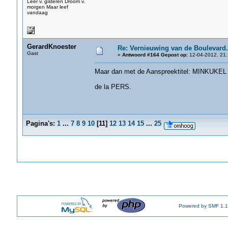
Leer v. gisteren Droom v.
morgen Maar leef
vandaag
GerardKnoester
Re: Vernieuwing van de Boulevard.
Gast
«
Antwoord #164 Gepost op:
12-04-2012, 21:
Maar dan met de Aanspreektitel: MINKUKE
de la PERS.
Pagina's:
1
...
7
8
9
10
[
11
]
12
13
14
15
...
25
Powered by SMF 1.1