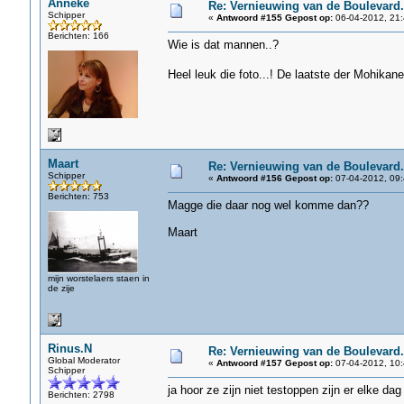
Anneke
Re: Vernieuwing van de Boulevard.
Schipper
«
Antwoord #155 Gepost op:
06-04-2012, 21:
Berichten: 166
Wie is dat mannen..?
Heel leuk die foto...! De laatste der Mohikan
Maart
Re: Vernieuwing van de Boulevard.
Schipper
«
Antwoord #156 Gepost op:
07-04-2012, 09:
Berichten: 753
Magge die daar nog wel komme dan??
Maart
mijn worstelaers staen in
de zije
Rinus.N
Re: Vernieuwing van de Boulevard.
Global Moderator
«
Antwoord #157 Gepost op:
07-04-2012, 10:
Schipper
ja hoor ze zijn niet testoppen zijn er elke dag
Berichten: 2798