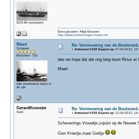
SCH 84 voortvaren
Eens gevaren Altijd Gevaren
http://www.scheveningen-haven.nl/
Maart
Re: Vernieuwing van de Boulevard.
Schipper
«
Antwoord #158 Gepost op:
07-04-2012, 15:
Berichten: 753
late we hope dat dat nog lang duurt Rinus er 
Maart
mijn worstelaers staen in
de zije
GerardKnoester
Re: Vernieuwing van de Boulevard.
Gast
«
Antwoord #159 Gepost op:
12-04-2012, 14:
Schevenings Vrouwtje,zojuist op de Nieuwe 
Gien Kniertje,maar Gieltje