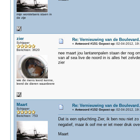
mijn worstelaers staen in
de zije
zier
Re: Vernieuwing van de Boulevard.
Schipper
«
Antwoord #151 Gepost op:
02-04-2012, 19:
Berichten: 3620
nee maart jou lantarenpalen staan der nog om
van af sea live de noord in is alles het zel
zier
wie de mens leerd kenne,
leerd de dieren waardeere
Maart
Re: Vernieuwing van de Boulevard.
Schipper
«
Antwoord #152 Gepost op:
02-04-2012, 19:
Berichten: 753
Dat is een opluchting Zier, ik ben nou niet 
negatief, maar ik oof me er iet meer druk ov
Maart