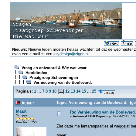
Nieuws:
Nieuwe leden moeten helaas wachten tot dat de webmaster ze a
even een e-mail sturen
jolydesign@ziggo.nl
.
Vraag en antwoord & Wie wat waar
Hoofdindex
Praatgroep Scheveningen
Vernieuwing van de Boulevard.
Pagina's:
1
...
7
8
9
10
[
11
]
12
13
14
15
...
25
Topic: Vernieuwing van de Boulevard. (ge
Auteur
Maart
Re: Vernieuwing van de Boulevard.
Schipper
«
Antwoord #150 Gepost op:
02-04-2012, 18:
Berichten: 753
Ziet datte me lantarenpaaltjes al weggejat 
Maart