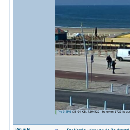
Pie-5.JPG
(38.64 KB, 726x522 - bekeken 1725 keer.)
Rinus.N