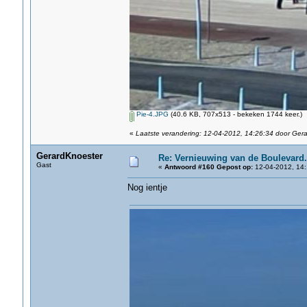
Pie-4.JPG
(40.6 KB, 707x513 - bekeken 1744 keer.)
«
Laatste verandering: 12-04-2012, 14:26:34 door Ger
GerardKnoester
Re: Vernieuwing van de Boulevard.
Gast
«
Antwoord #160 Gepost op:
12-04-2012, 14:
Nog ientje