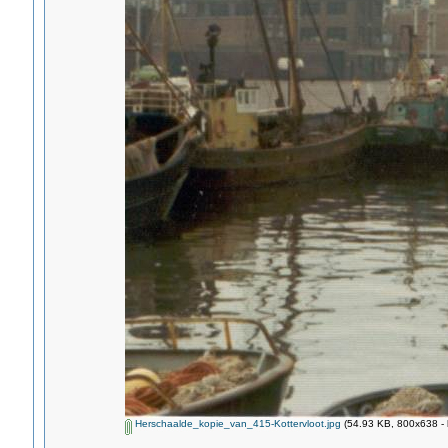
Herschaalde_kopie_van_415-Kottervloot.jpg
(54.93 KB, 800x638 - 