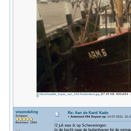
Herschaalde_kopie_van_416-Kottervloot.jpg
(57.45 KB, 800x634 - 
vreemdeling
Re: Aan de Kant/ Kade
Schipper
«
Antwoord #54 Gepost op:
14-07-2011, 10:1
Berichten: 1860
!2 juli was ik op Scheveningen.
In de bocht naar de buitenhaven bij de semap