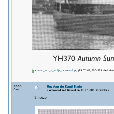
autumn_sun_fr_vrolijk_bewerkt-2.jpg
(75.07 KB, 800x579 - bekeken
poon
Re: Aan de Kant/ Kade
Gast
«
Antwoord #48 Gepost op:
08-07-2011, 22:48:16 »
En deze