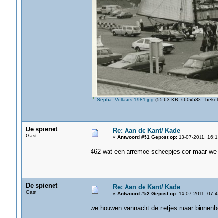
Sepha_Vollaars-1981.jpg
(55.63 KB, 660x533 - bekek
De spienet
Re: Aan de Kant/ Kade
Gast
«
Antwoord #51 Gepost op:
13-07-2011, 16:1
462 wat een arremoe scheepjes cor maar we 
De spienet
Re: Aan de Kant/ Kade
Gast
«
Antwoord #52 Gepost op:
14-07-2011, 07:4
we houwen vannacht de netjes maar binnenb