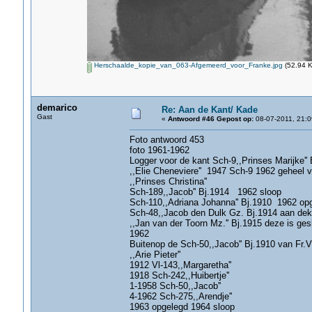
Herschaalde_kopie_van_063-Afgemeerd_voor_Franke.jpg
(52.94 K
demarico
Re: Aan de Kant/ Kade
Gast
«
Antwoord #46 Gepost op:
08-07-2011, 21:0
Foto antwoord 453
foto 1961-1962
Logger voor de kant Sch-9,,Prinses Marijke''
,,Elie Cheneviere'' 1947 Sch-9 1962 geheel
,,Prinses Christina''
Sch-189,,Jacob'' Bj.1914 1962 sloop
Sch-110,,Adriana Johanna'' Bj.1910 1962 op
Sch-48,,Jacob den Dulk Gz. Bj.1914 aan dek
,,Jan van der Toorn Mz.'' Bj.1915 deze is ges
1962
Buitenop de Sch-50,,Jacob'' Bj.1910 van Fr.V
,,Arie Pieter''
1912 Vl-143,,Margaretha''
1918 Sch-242,,Huibertje''
1-1958 Sch-50,,Jacob''
4-1962 Sch-275,,Arendje''
1963 opgelegd 1964 sloop