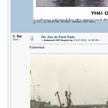
orion_.jpg
(95.85 KB, 787x565 - bekeken 3337 keer.)
C. Bal
Re: Aan de Kant/ Kade
Gast
«
Antwoord #49 Gepost op:
13-07-2011, 11:58:30 »
Kottervloot