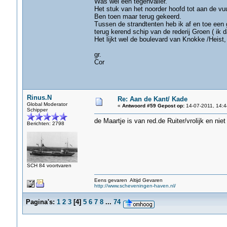
Was wel een tegenvaller.
Het stuk van het noorder hoofd tot aan de vu
Ben toen maar terug gekeerd.
Tussen de strandtenten heb ik af en toe ee
terug kerend schip van de rederij Groen ( ik 
Het lijkt wel de boulevard van Knokke /Heist,
gr.
Cor
Rinus.N
Re: Aan de Kant/ Kade
Global Moderator
«
Antwoord #59 Gepost op:
14-07-2011, 14:4
Schipper
de Maartje is van red.de Ruiter/vrolijk en nie
Berichten: 2798
SCH 84 voortvaren
Eens gevaren Altijd Gevaren
http://www.scheveningen-haven.nl/
Pagina's:
1
2
3
[
4
]
5
6
7
8
...
74