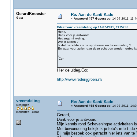
GerardKnoester
Re: Aan de Kant/ Kade
Gast
«
Antwoord #57 Gepost op:
14-07-2011, 11:4
Citaat van: vreemdeling op 14-07-2011, 11:24:30
Henk,
Dank voor je antwoord.
Het zegt mij weinig.
Wie is Groen ?
Is dat dezelfde als de sportvisser en bevoorrading ?
En waar voor zullen dan deze schepen worden gebruikt
gr.
Cor
Hier de uitleg,Cor.
http://www.rederijgroen.nl/
vreemdeling
Re: Aan de Kant/ Kade
Schipper
«
Antwoord #58 Gepost op:
14-07-2011, 14:0
Berichten: 1860
Gerard,
Dank voor je antwoord.
Mijn kennis rond Scheveningse activiteiten is
Met bewondering bekijk ik je foto's m.b.t. de
Bij mijn bezoek ook getracht hier iets van te 