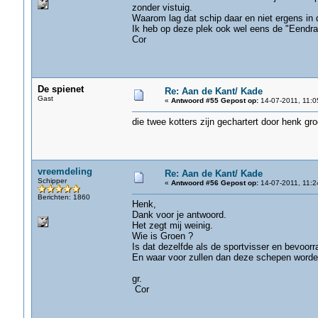
zonder vistuig.
Waarom lag dat schip daar en niet ergens i
Ik heb op deze plek ook wel eens de "Eendrac
Cor
De spienet
Re: Aan de Kant/ Kade
Gast
«
Antwoord #55 Gepost op:
14-07-2011, 11:0
die twee kotters zijn gechartert door henk gr
vreemdeling
Re: Aan de Kant/ Kade
Schipper
«
Antwoord #56 Gepost op:
14-07-2011, 11:2
Berichten: 1860
Henk,
Dank voor je antwoord.
Het zegt mij weinig.
Wie is Groen ?
Is dat dezelfde als de sportvisser en bevoorr
En waar voor zullen dan deze schepen worde
gr.
Cor