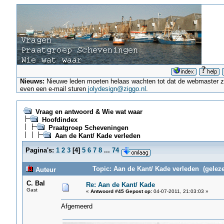
Nieuws:
Nieuwe leden moeten helaas wachten tot dat de webmaster ze a
even een e-mail sturen
jolydesign@ziggo.nl
.
Vraag en antwoord & Wie wat waar
Hoofdindex
Praatgroep Scheveningen
Aan de Kant/ Kade verleden
Pagina's:
1
2
3
[
4
]
5
6
7
8
...
74
Topic: Aan de Kant/ Kade verleden (gelez
Auteur
C. Bal
Re: Aan de Kant/ Kade
Gast
«
Antwoord #45 Gepost op:
04-07-2011, 21:03:03 »
Afgemeerd