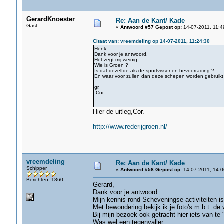
GerardKnoester
Re: Aan de Kant/ Kade
Gast
«
Antwoord #57 Gepost op:
14-07-2011, 11:4
Citaat van: vreemdeling op 14-07-2011, 11:24:30
Henk,
Dank voor je antwoord.
Het zegt mij weinig.
Wie is Groen ?
Is dat dezelfde als de sportvisser en bevoorrading ?
En waar voor zullen dan deze schepen worden gebruikt
gr.
Cor
Hier de uitleg,Cor.
http://www.rederijgroen.nl/
vreemdeling
Re: Aan de Kant/ Kade
Schipper
«
Antwoord #58 Gepost op:
14-07-2011, 14:0
Berichten: 1860
Gerard,
Dank voor je antwoord.
Mijn kennis rond Scheveningse activiteiten is
Met bewondering bekijk ik je foto's m.b.t. de
Bij mijn bezoek ook getracht hier iets van te 
Was wel een tegenvaller.