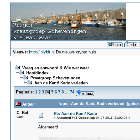
Nieuws:
http://jolybit.nl
De nieuwe crypto hulp
Vraag en antwoord & Wie wat waar
Hoofdindex
Praatgroep Scheveningen
Aan de Kant/ Kade verleden
Pagina's:
1
2
3
[
4
]
5
6
7
8
...
74
Topic: Aan de Kant/ Kade verleden (gelez
Auteur
C. Bal
Re: Aan de Kant/ Kade
Gast
«
Antwoord #45 Gepost op:
04-07-2011, 21:03:03 »
Afgemeerd