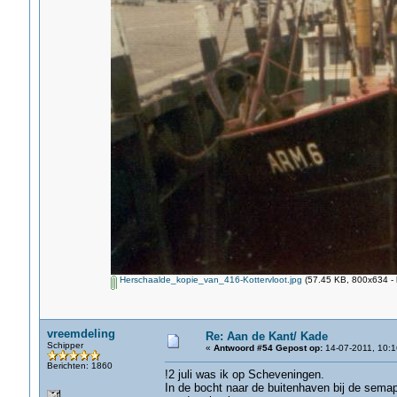
Herschaalde_kopie_van_416-Kottervloot.jpg
(57.45 KB, 800x634 - 
vreemdeling
Re: Aan de Kant/ Kade
Schipper
«
Antwoord #54 Gepost op:
14-07-2011, 10:1
Berichten: 1860
!2 juli was ik op Scheveningen.
In de bocht naar de buitenhaven bij de semap