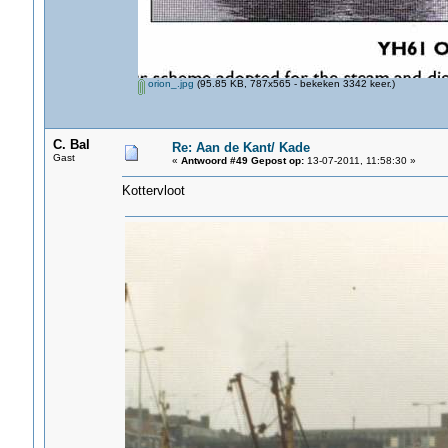
orion_.jpg
(95.85 KB, 787x565 - bekeken 3342 keer.)
C. Bal
Re: Aan de Kant/ Kade
Gast
«
Antwoord #49 Gepost op:
13-07-2011, 11:58:30 »
Kottervloot