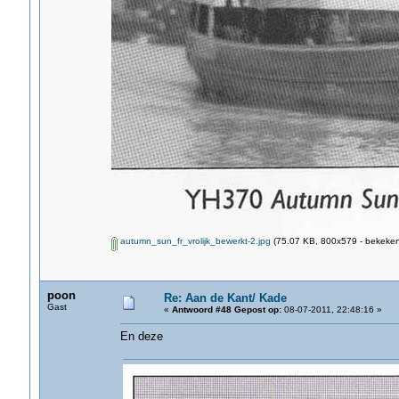
autumn_sun_fr_vrolijk_bewerkt-2.jpg
(75.07 KB, 800x579 - bekeken
poon
Re: Aan de Kant/ Kade
Gast
«
Antwoord #48 Gepost op:
08-07-2011, 22:48:16 »
En deze