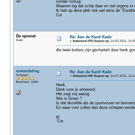
zonder vistuig.
Waarom lag dat schip daar en niet ergens i
Ik heb op deze plek ook wel eens de "Eendrac
Cor
De spienet
Re: Aan de Kant/ Kade
Gast
«
Antwoord #55 Gepost op:
14-07-2011, 11:0
die twee kotters zijn gechartert door henk gr
vreemdeling
Re: Aan de Kant/ Kade
Schipper
«
Antwoord #56 Gepost op:
14-07-2011, 11:2
Berichten: 1860
Henk,
Dank voor je antwoord.
Het zegt mij weinig.
Wie is Groen ?
Is dat dezelfde als de sportvisser en bevoorr
En waar voor zullen dan deze schepen worde
gr.
Cor