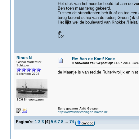
Het stuk van het noorder hoofd tot aan de vu
Ben toen maar terug gekeerd.
Tussen de strandtenten heb ik af en toe ee
terug kerend schip van de rederij Groen ( ik 
Het lijkt wel de boulevard van Knokke /Heist,
gr.
Cor
Rinus.N
Re: Aan de Kant/ Kade
Global Moderator
«
Antwoord #59 Gepost op:
14-07-2011, 14:4
Schipper
de Maartje is van red.de Ruiter/vrolijk en nie
Berichten: 2798
SCH 84 voortvaren
Eens gevaren Altijd Gevaren
http://www.scheveningen-haven.nl/
Pagina's:
1
2
3
[
4
]
5
6
7
8
...
74