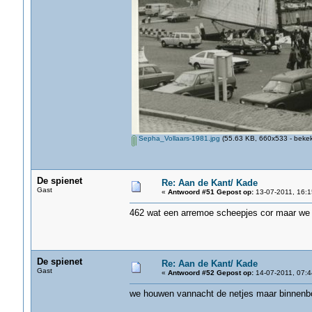
Sepha_Vollaars-1981.jpg
(55.63 KB, 660x533 - bekek
De spienet
Re: Aan de Kant/ Kade
Gast
«
Antwoord #51 Gepost op:
13-07-2011, 16:1
462 wat een arremoe scheepjes cor maar we 
De spienet
Re: Aan de Kant/ Kade
Gast
«
Antwoord #52 Gepost op:
14-07-2011, 07:4
we houwen vannacht de netjes maar binnenb