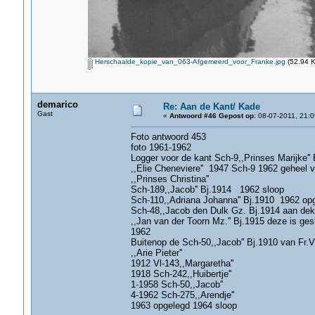
Herschaalde_kopie_van_063-Afgemeerd_voor_Franke.jpg
(52.94 K
demarico
Re: Aan de Kant/ Kade
Gast
«
Antwoord #46 Gepost op:
08-07-2011, 21:0
Foto antwoord 453
foto 1961-1962
Logger voor de kant Sch-9,,Prinses Marijke''
,,Elie Cheneviere'' 1947 Sch-9 1962 geheel
,,Prinses Christina''
Sch-189,,Jacob'' Bj.1914 1962 sloop
Sch-110,,Adriana Johanna'' Bj.1910 1962 op
Sch-48,,Jacob den Dulk Gz. Bj.1914 aan dek
,,Jan van der Toorn Mz.'' Bj.1915 deze is ges
1962
Buitenop de Sch-50,,Jacob'' Bj.1910 van Fr.V
,,Arie Pieter''
1912 Vl-143,,Margaretha''
1918 Sch-242,,Huibertje''
1-1958 Sch-50,,Jacob''
4-1962 Sch-275,,Arendje''
1963 opgelegd 1964 sloop