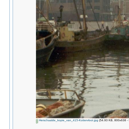
Herschaalde_kopie_van_415-Kottervloot.jpg
(54.93 KB, 800x638 - 