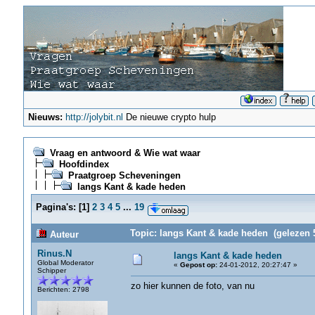
Nieuws:
http://jolybit.nl
De nieuwe crypto hulp
Vraag en antwoord & Wie wat waar
Hoofdindex
Praatgroep Scheveningen
langs Kant & kade heden
Pagina's:
[
1
]
2
3
4
5
...
19
Topic: langs Kant & kade heden (gelezen 
Auteur
Rinus.N
langs Kant & kade heden
Global Moderator
«
Gepost op:
24-01-2012, 20:27:47 »
Schipper
zo hier kunnen de foto, van nu
Berichten: 2798