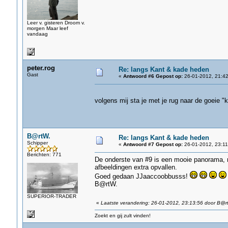
Leer v. gisteren Droom v.
morgen Maar leef
vandaag
peter.rog
Re: langs Kant & kade heden
Gast
«
Antwoord #6 Gepost op:
26-01-2012, 21:42
volgens mij sta je met je rug naar de goeie 
B@rtW.
Re: langs Kant & kade heden
Schipper
«
Antwoord #7 Gepost op:
26-01-2012, 23:11
Berichten: 771
De onderste van #9 is een mooie panorama, n
afbeeldingen extra opvallen.
Goed gedaan JJaaccoobbusss!
B@rtW.
SUPERIOR-TRADER
«
Laatste verandering: 26-01-2012, 23:13:56 door B@r
Zoekt en gij zult vinden!