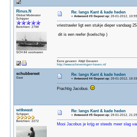
Rinus.N
Re: langs Kant & kade heden
Global Moderator
«
Antwoord #3 Gepost op:
26-01-2012, 10:55
Schipper
vriestrawler ligt een stukje dieper vandaag 2
Berichten: 2798
dit is een reefer (koelschip )
SCH 84 voortvaren
Eens gevaren Altijd Gevaren
http://www.scheveningen-haven.nl/
schubbereet
Re: langs Kant & kade heden
Gast
«
Antwoord #4 Gepost op:
26-01-2012, 19:33
Prachtig Jacobus.
witkwast
Re: langs Kant & kade heden
Schipper
«
Antwoord #5 Gepost op:
26-01-2012, 21:25
Berichten: 2272
Mooi Jacobus je krijg er steeds meer slag va