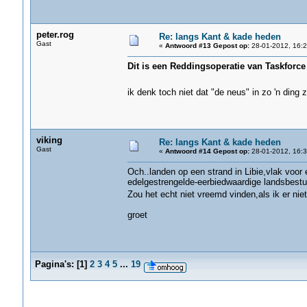
peter.rog
Re: langs Kant & kade heden
Gast
«
Antwoord #13 Gepost op:
28-01-2012, 16:2
Dit is een Reddingsoperatie van Taskforce 
ik denk toch niet dat "de neus" in zo 'n ding zi
viking
Re: langs Kant & kade heden
Gast
«
Antwoord #14 Gepost op:
28-01-2012, 16:3
Och..landen op een strand in Libie,vlak voor
edelgestrengelde-eerbiedwaardige landsbestuu
Zou het echt niet vreemd vinden,als ik er nie
groet
Pagina's:
[
1
]
2
3
4
5
...
19