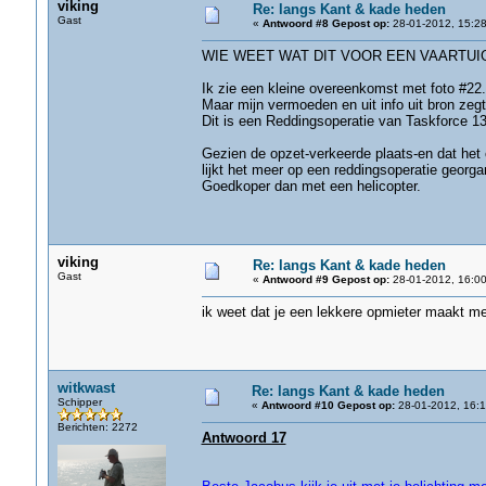
viking
Re: langs Kant & kade heden
Gast
«
Antwoord #8 Gepost op:
28-01-2012, 15:28
WIE WEET WAT DIT VOOR EEN VAARTUIG
Ik zie een kleine overeenkomst met foto #22.
Maar mijn vermoeden en uit info uit bron zegt
Dit is een Reddingsoperatie van Taskforce 13 
Gezien de opzet-verkeerde plaats-en dat het 
lijkt het meer op een reddingsoperatie georg
Goedkoper dan met een helicopter.
viking
Re: langs Kant & kade heden
Gast
«
Antwoord #9 Gepost op:
28-01-2012, 16:00
ik weet dat je een lekkere opmieter maakt me
witkwast
Re: langs Kant & kade heden
Schipper
«
Antwoord #10 Gepost op:
28-01-2012, 16:1
Berichten: 2272
Antwoord 17