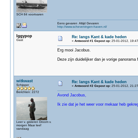
SCH 84 voortvaren
Eens gevaren Altijd Gevaren
http://www.scheveningen-haven.nl/
Iggypop
Re: langs Kant & kade heden
Gast
«
Antwoord #1 Gepost op:
25-01-2012, 19:47
Erg mooi Jacobus.
Deze zijn duidelijker dan je vorige panorama 
witkwast
Re: langs Kant & kade heden
Schipper
«
Antwoord #2 Gepost op:
25-01-2012, 21:27
Berichten: 2272
Avond Jacobus,
Ik zie dat je het weer voor mekaar heb gekreg
Leer v. gisteren Droom v.
morgen Maar leef
vandaag