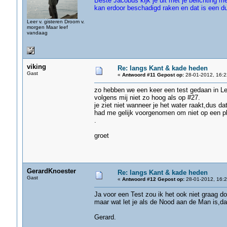
Beste Jacobus kijk je uit met je belichting m
kan erdoor beschadigd raken en dat is een du
Leer v. gisteren Droom v.
morgen Maar leef
vandaag
viking
Re: langs Kant & kade heden
Gast
«
Antwoord #11 Gepost op:
28-01-2012, 16:2
zo hebben we een keer een test gedaan in Le
volgens mij niet zo hoog als op #27.
je ziet niet wanneer je het water raakt,dus dat
had me gelijk voorgenomen om niet op een pl
.
groet
GerardKnoester
Re: langs Kant & kade heden
Gast
«
Antwoord #12 Gepost op:
28-01-2012, 16:2
Ja voor een Test zou ik het ook niet graag do
maar wat let je als de Nood aan de Man is,dan 
Gerard.