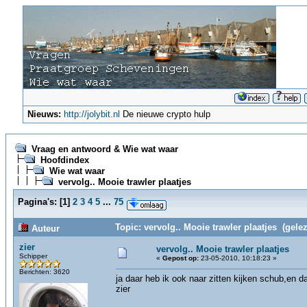
Nieuws:
http://jolybit.nl
De nieuwe crypto hulp
Vraag en antwoord & Wie wat waar
Hoofdindex
Wie wat waar
vervolg.. Mooie trawler plaatjes
Pagina's:
[
1
]
2
3
4
5
...
75
Topic: vervolg.. Mooie trawler plaatjes (gele
Auteur
zier
vervolg.. Mooie trawler plaatjes
Schipper
«
Gepost op:
23-05-2010, 10:18:23 »
Berichten: 3620
ja daar heb ik ook naar zitten kijken schub,en d
zier