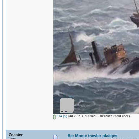
214.jpg
(30.23 KB, 600x450 - bekeken 8090 keer.)
Zeester
Re: Mooie trawler plaatjes
Gast