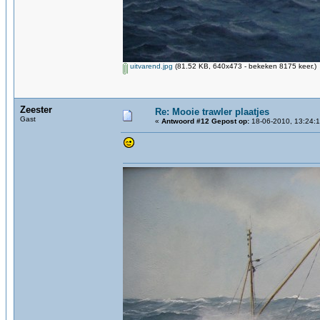
uitvarend.jpg
(81.52 KB, 640x473 - bekeken 8175 keer.)
Zeester
Re: Mooie trawler plaatjes
Gast
«
Antwoord #12 Gepost op:
18-06-2010, 13:24:1