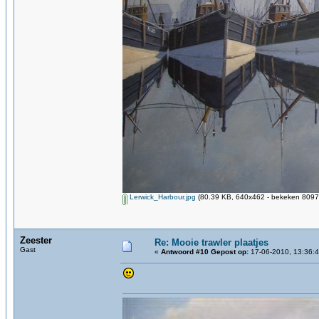
Lerwick_Harbour.jpg
(80.39 KB, 640x462 - bekeken 8097 
Zeester
Re: Mooie trawler plaatjes
Gast
«
Antwoord #10 Gepost op:
17-06-2010, 13:36:4