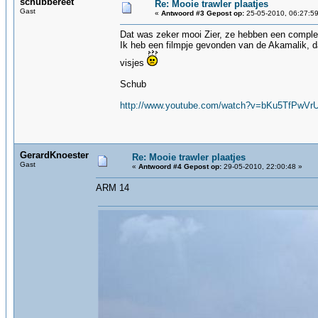
schubbereet
Re: Mooie trawler plaatjes
Gast
«
Antwoord #3 Gepost op:
25-05-2010, 06:27:59
Dat was zeker mooi Zier, ze hebben een comple
Ik heb een filmpje gevonden van de Akamalik, da
visjes
Schub
http://www.youtube.com/watch?v=bKu5TfPwVrU
GerardKnoester
Re: Mooie trawler plaatjes
Gast
«
Antwoord #4 Gepost op:
29-05-2010, 22:00:48 »
ARM 14