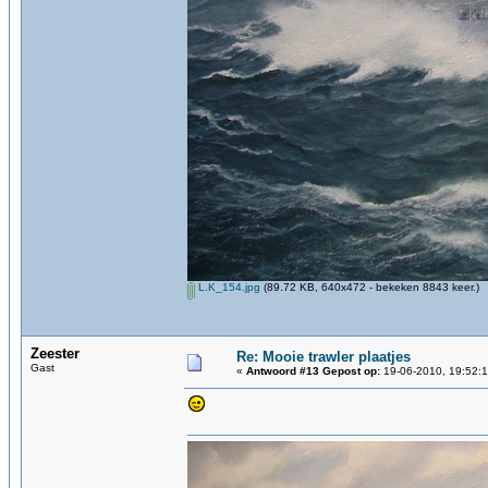
L.K_154.jpg
(89.72 KB, 640x472 - bekeken 8843 keer.)
Zeester
Re: Mooie trawler plaatjes
Gast
«
Antwoord #13 Gepost op:
19-06-2010, 19:52:1