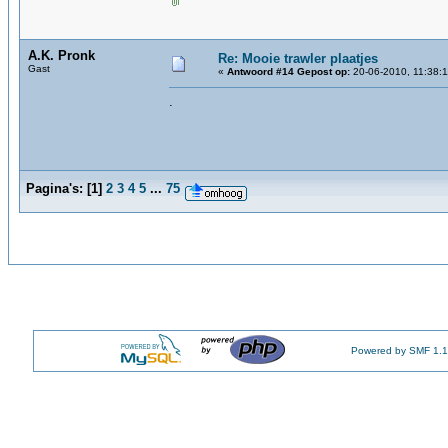
A.K. Pronk
Re: Mooie trawler plaatjes
Gast
«
Antwoord #14 Gepost op:
20-06-2010, 11:38:1
.
Pagina's:
[
1
]
2
3
4
5
...
75
Powered by SMF 1.1