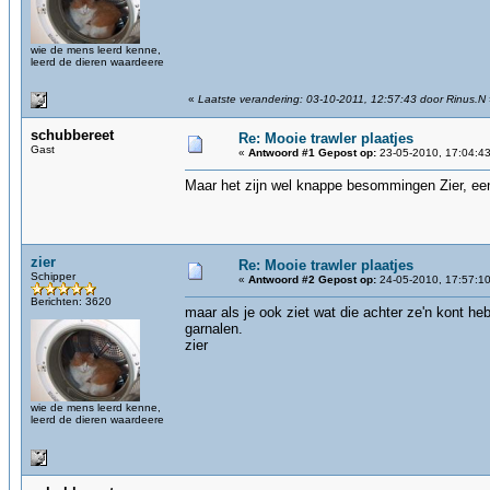
wie de mens leerd kenne,
leerd de dieren waardeere
«
Laatste verandering: 03-10-2011, 12:57:43 door Rinus.N
schubbereet
Re: Mooie trawler plaatjes
Gast
«
Antwoord #1 Gepost op:
23-05-2010, 17:04:43
Maar het zijn wel knappe besommingen Zier, een
zier
Re: Mooie trawler plaatjes
Schipper
«
Antwoord #2 Gepost op:
24-05-2010, 17:57:10
Berichten: 3620
maar als je ook ziet wat die achter ze'n kont h
garnalen.
zier
wie de mens leerd kenne,
leerd de dieren waardeere