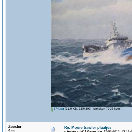
174.jpg
(21.6 KB, 525x393 - bekeken 7905 keer.)
Zeester
Re: Mooie trawler plaatjes
Gast
«
Antwoord #11 Gepost op:
17-06-2010, 13:41:4