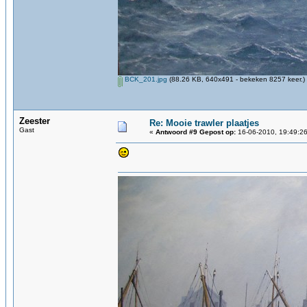
BCK_201.jpg
(88.26 KB, 640x491 - bekeken 8257 keer.)
Zeester
Re: Mooie trawler plaatjes
Gast
«
Antwoord #9 Gepost op:
16-06-2010, 19:49:26