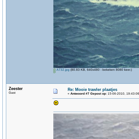
A732.jpg
(80.83 KB, 640x480 - bekeken 8080 keer.)
Zeester
Re: Mooie trawler plaatjes
Gast
«
Antwoord #7 Gepost op:
15-06-2010, 19:43:06