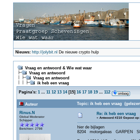
Nieuws:
http://jolybit.nl
De nieuwe crypto hulp
Vraag en antwoord & Wie wat waar
Vraag en antwoord
Vraag en antwoord
ik heb een vraag
Pagina's:
1
...
11
12
13
14
[
15
]
16
17
18
19
...
112
Topic: ik heb een vraag (gelezen
Auteur
Rinus.N
Re: ik heb een vraag
Global Moderator
«
Antwoord #210 Gepost op:
Schipper
hier de bijlagen
Berichten: 2798
8204 motorgaleas GARPEN S