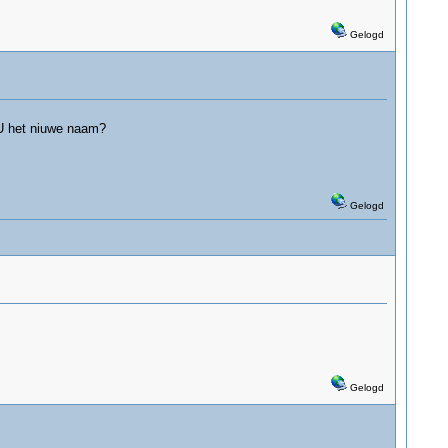
Gelogd
 U het niuwe naam?
Gelogd
Gelogd