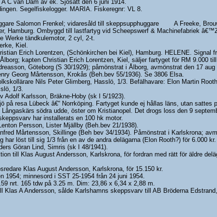
A C van Dam av ek. Sjösatt den 6 juni 1914.
dingen. Segelfiskelogger. MARIA. Fiskeregnr: VL 8.
huggare Salomon Frenkel; vidaresåld till skeppsupphuggare A Freeke, Bro
reher, Hamburg. Ombyggd till lastfartyg vid Scheepswerf & Machinefabriek â
 Werke tändkulemotor, 2 cyl, 2-t.
rke, Kiel.
hristian Erich Lorentzen, (Schönkirchen bei Kiel), Hamburg. HELENE. Signal fr
 Ålborg; kapten Christian Erich Lorentzen, Kiel, säljer fartyget för RM 9.000 til
ndreasson, Göteborg (S 30/1929); påmönstrat i Ålborg, avmönstrat den 17 aug 
Henry Georg Mårtensson, Krokås (Beh.bev 55/1936). Se 3806 Elsa.
lkskollärare Nils Peter Glimberg, Hasslö, 1/3. Befälhavare: Elon Martin Roo
slö, 1/3.
v Adolf Karlsson, Bräkne-Hoby (sk I 5/1923).
sjö på resa Lübeck â€“ Norrköping. Fartyget kunde ej hållas läns, utan satt
Långaskärs södra udde, öster om Kristianopel. Det drogs loss den 9 september
eppsvarv har installerats en 100 hk motor.
Lenton Persson, Lister Mjällby (Beh.bev 21/1938).
nfred Mårtensson, Skillinge (Beh bev 34/1934). Påmönstrat i Karlskrona; avm
 har löst till sig 1/3 från en av de andra delägarna (Elon Rooth?) för 6.000 kr.
ders Göran Lind, Simris (sk I 48/1941).
ion till Klas August Andersson, Karlskrona, för fordran med rätt för äldre deläg
redare Klas August Andersson, Karlskrona, för 15.150 kr.
 1954; minnesord i SST 25-1954 från 24 juni 1954.
,59 nrt. 165 tdw på 3.25 m. Dim: 23,86 x 6,34 x 2,88 m.
ll Klas A Andersson, sålde Karlshamns skeppsvarv till AB Bröderna Edstrand, M