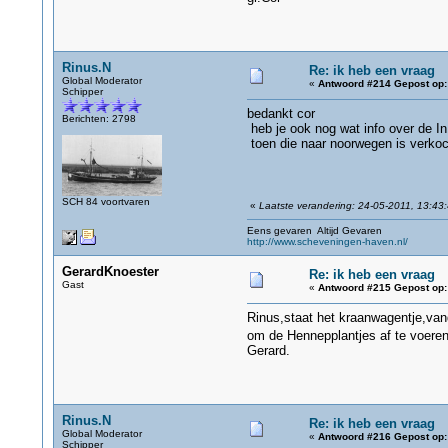
Rinus.N
Re: ik heb een vraag
Global Moderator
«
Antwoord #214 Gepost op:
Schipper
bedankt cor
Berichten: 2798
heb je ook nog wat info over de 
toen die naar noorwegen is verko
SCH 84 voortvaren
«
Laatste verandering: 24-05-2011, 13:43
Eens gevaren Altijd Gevaren
http://www.scheveningen-haven.nl/
GerardKnoester
Re: ik heb een vraag
Gast
«
Antwoord #215 Gepost op:
Rinus,staat het kraanwagentje,van
om de Hennepplantjes af te voer
Gerard.
Rinus.N
Re: ik heb een vraag
Global Moderator
«
Antwoord #216 Gepost op:
Schipper