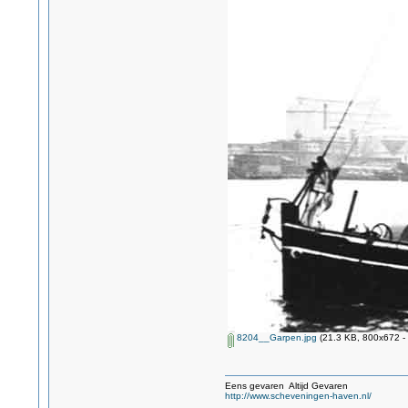
8204__Garpen.jpg
(21.3 KB, 800x672 - 
Eens gevaren Altijd Gevaren
http://www.scheveningen-haven.nl/