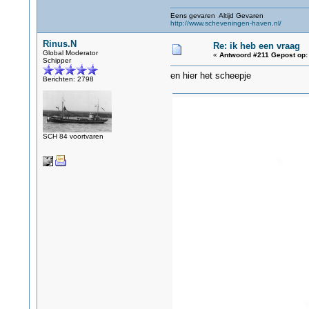
Eens gevaren Altijd Gevaren
http://www.scheveningen-haven.nl/
Rinus.N
Re: ik heb een vraag
Global Moderator
«
Antwoord #211 Gepost op:
Schipper
en hier het scheepje
Berichten: 2798
SCH 84 voortvaren