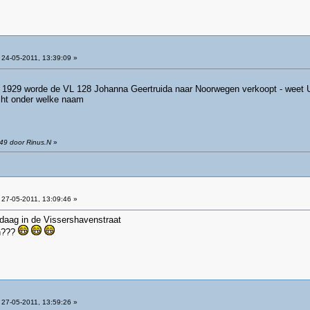
24-05-2011, 13:39:09 »
In 1929 worde de VL 128 Johanna Geertruida naar Noorwegen verkoopt - weet
cht onder welke naam
:49 door Rinus.N
»
27-05-2011, 13:09:46 »
daag in de Vissershavenstraat
en???
27-05-2011, 13:59:26 »