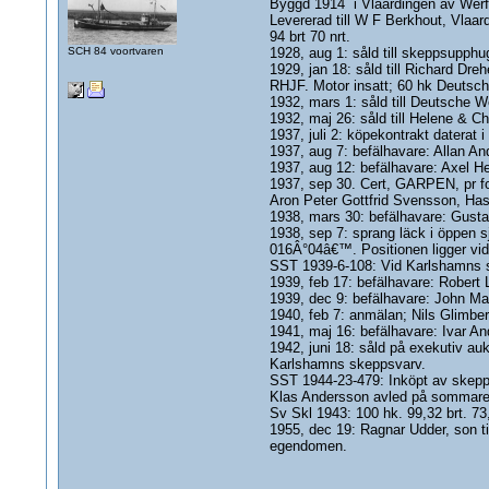
Byggd 1914 i Vlaardingen av Werf 
Levererad till W F Berkhout, Vlaar
94 brt 70 nrt.
SCH 84 voortvaren
1928, aug 1: såld till skeppsupp
1929, jan 18: såld till Richard D
RHJF. Motor insatt; 60 hk Deutsche
1932, mars 1: såld till Deutsche We
1932, maj 26: såld till Helene & C
1937, juli 2: köpekontrakt daterat i
1937, aug 7: befälhavare: Allan A
1937, aug 12: befälhavare: Axel 
1937, sep 30. Cert, GARPEN, pr fo
Aron Peter Gottfrid Svensson, Has
1938, mars 30: befälhavare: Gusta
1938, sep 7: sprang läck i öppen 
016Â°04â€™. Positionen ligger vid 
SST 1939-6-108: Vid Karlshamns sk
1939, feb 17: befälhavare: Robert 
1939, dec 9: befälhavare: John Ma
1940, feb 7: anmälan; Nils Glimberg
1941, maj 16: befälhavare: Ivar An
1942, juni 18: såld på exekutiv aukt
Karlshamns skeppsvarv.
SST 1944-23-479: Inköpt av skepps
Klas Andersson avled på sommaren
Sv Skl 1943: 100 hk. 99,32 brt. 73
1955, dec 19: Ragnar Udder, son ti
egendomen.