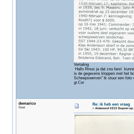
Vertaling
Hallo Rinus ja dat zou best kunnen
is de gegevens kloppen met het b
Scheepswerven'' ik stuur een foto 
gr.Cor
demarico
Re: ik heb een vraag
Gast
«
Antwoord #213 Gepost op: