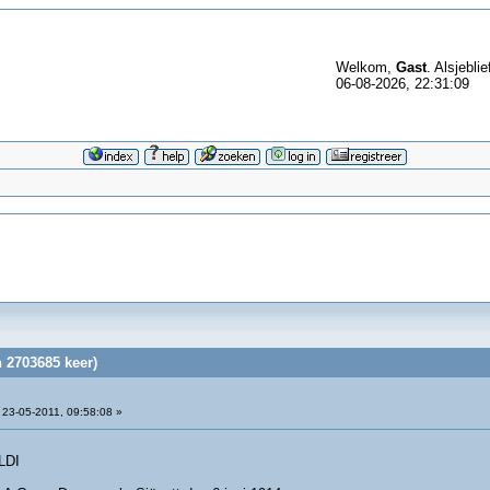
Welkom,
Gast
. Alsjeblie
06-08-2026, 22:31:09
 2703685 keer)
23-05-2011, 09:58:08 »
LDI