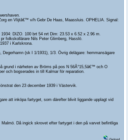
uwershaven.
€™Zorg en Vlijtâ€™ v/h Gebr De Haas, Maassluis. OPHELIA. Signal:
 1934: DIZO. 100 brt 54 nrt Dim: 23.53 x 6.52 x 2.96 m.
l pr folkskollärare Nils Peter Glimberg, Hasslö.
1937 i Karlskrona.
th, Degerhamn (sk I 1/1931), 1/3. Övrig delägare: hemmansägare
es på grund i närheten av Bröms på pos N 56Â°15,5â€™ och O
 och bogserades in till Kalmar för reparation.
önstrat den 23 december 1939 i Västervik.
are att inköpa fartyget, som därefter blivit liggande upplagt vid
almö. Då ingick skrovet efter fartyget i den på varvet befintliga
Gelogd