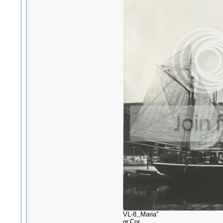
VL-8,,Maria''
gr.Cor