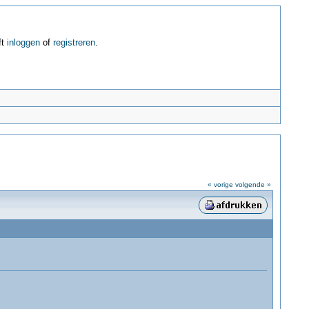
ft
inloggen
of
registreren
.
« vorige
volgende »