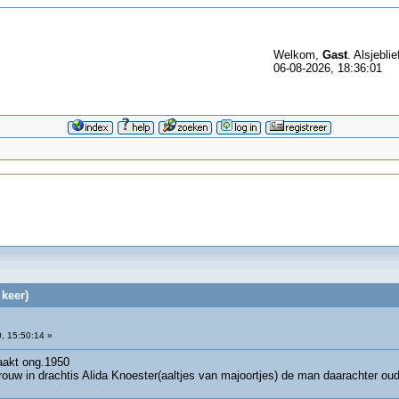
Welkom,
Gast
. Alsjeblie
06-08-2026, 18:36:01
keer)
, 15:50:14 »
aakt ong.1950
ouw in drachtis Alida Knoester(aaltjes van majoortjes) de man daarachter ou