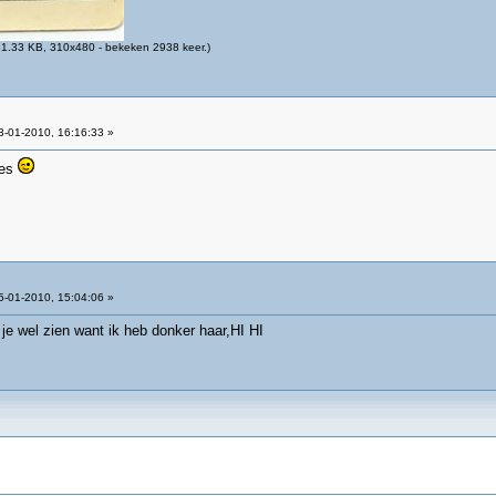
1.33 KB, 310x480 - bekeken 2938 keer.)
-01-2010, 16:16:33 »
ees
-01-2010, 15:04:06 »
 je wel zien want ik heb donker haar,HI HI