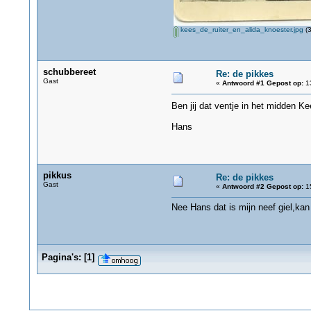
kees_de_ruiter_en_alida_knoester.jpg
(3
schubbereet
Re: de pikkes
Gast
«
Antwoord #1 Gepost op:
13
Ben jij dat ventje in het midden K
Hans
pikkus
Re: de pikkes
Gast
«
Antwoord #2 Gepost op:
15
Nee Hans dat is mijn neef giel,kan
Pagina's:
[
1
]