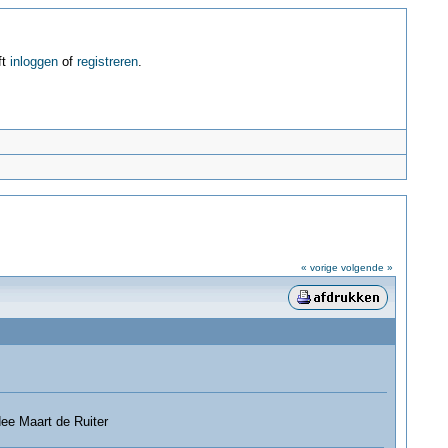
ft
inloggen
of
registreren
.
« vorige
volgende »
dee Maart de Ruiter