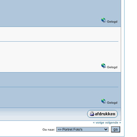
Gelogd
Gelogd
Gelogd
« vorige
volgende »
Ga naar: