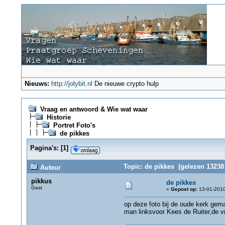
Nieuws:
http://jolybit.nl
De nieuwe crypto hulp
Vraag en antwoord & Wie wat waar
Historie
Portret Foto's
de pikkes
Pagina's:
[
1
]
Topic: de pikkes (gelezen 13238 
Auteur
pikkus
de pikkes
Gast
«
Gepost op:
13-01-2010
op deze foto bij de oude kerk gem
man linksvoor Kees de Ruiter,de vr