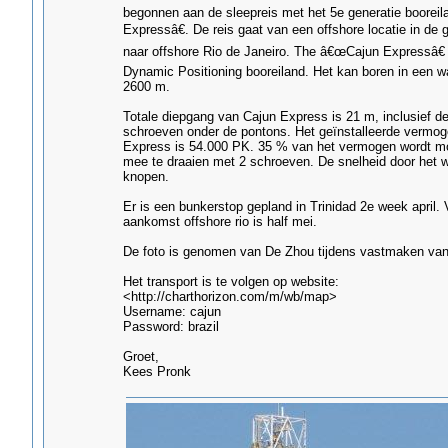
begonnen aan de sleepreis met het 5e generatie boorei
Expressâ€. De reis gaat van een offshore locatie in de 
naar offshore Rio de Janeiro. The â€œCajun Expressâ€ 
Dynamic Positioning booreiland. Het kan boren in een w
2600 m.
Totale diepgang van Cajun Express is 21 m, inclusief d
schroeven onder de pontons. Het geïnstalleerde vermog
Express is 54.000 PK. 35 % van het vermogen wordt m
mee te draaien met 2 schroeven. De snelheid door het w
knopen.
Er is een bunkerstop gepland in Trinidad 2e week april.
aankomst offshore rio is half mei.
De foto is genomen van De Zhou tijdens vastmaken van
Het transport is te volgen op website:
<http://charthorizon.com/m/wb/map>
Username: cajun
Password: brazil
Groet,
Kees Pronk