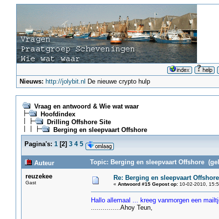
Nieuws:
http://jolybit.nl
De nieuwe crypto hulp
Vraag en antwoord & Wie wat waar
Hoofdindex
Drilling Offshore Site
Berging en sleepvaart Offshore
Pagina's:
1
[
2
]
3
4
5
Topic: Berging en sleepvaart Offshore (ge
Auteur
reuzekee
Re: Berging en sleepvaart Offshore
Gast
«
Antwoord #15 Gepost op:
10-02-2010, 15:5
Hallo allemaal ... kreeg vanmorgen een mailt
...............Ahoy Teun,