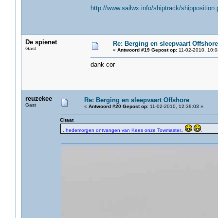
http://www.sailwx.info/shiptrack/shippositio
De spienet
Re: Berging en sleepvaart Offshore
Gast
«
Antwoord #19 Gepost op:
11-02-2010, 10:0
dank cor
reuzekee
Re: Berging en sleepvaart Offshore
Gast
«
Antwoord #20 Gepost op:
11-02-2010, 12:39:03 »
Citaat
..
hedemorgen ontvangen van Kees onze Towmaster..
.