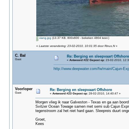
xiang.jpg
(13.37 KB, 800x600 - bekeken 4804 keer.)
«
Laatste verandering: 23-02-2010, 10:01:35 door Rinus.N
»
C. Bal
Re: Berging en sleepvaart Offshore
Gast
«
Antwoord #22 Gepost op:
23-02-2010, 12:3
http://www.deepwater.com/fw/main/Cajun-Ex
Voorloper
Re: Berging en sleepvaart Offshore
Gast
«
Antwoord #23 Gepost op:
28-02-2010, 14:40:47 »
Morgen vlieg ik naar Galveston - Texas en ga aan boor
Svitzer Ocean Towage samen met semi sub Cajun Express
tegenstroom zal het niet hard gaan. Sleepreis duurt on
Groet,
Kees