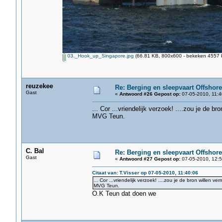
03._Hook_up_Singapore.jpg
(66.81 KB, 800x600 - bekeken 4557 k
reuzekee
Re: Berging en sleepvaart Offshore
Gast
«
Antwoord #26 Gepost op:
07-05-2010, 11:4
... Cor ...vriendelijk verzoek! ....zou je de b
MVG Teun.
C. Bal
Re: Berging en sleepvaart Offshore
Gast
«
Antwoord #27 Gepost op:
07-05-2010, 12:5
Citaat van: T.Visser op 07-05-2010, 11:40:06
... Cor ...vriendelijk verzoek! ....zou je de bron willen 
MVG Teun.
O.K Teun dat doen we