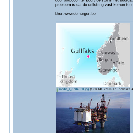
door 600.000 liter boorvloeistof in het boorga
probleem is dat de drillstring vast komen te zi
Bron:www.demorgen.be
media_l_3704320.jpg
(6.86 KB, 250x217 - bekeken 4