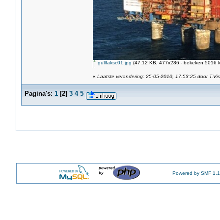
gullfaksc01.jpg
(47.12 KB, 477x286 - bekeken 5016 k
«
Laatste verandering: 25-05-2010, 17:53:25 door T.Vis
Pagina's:
1
[
2
]
3
4
5
Powered by SMF 1.1