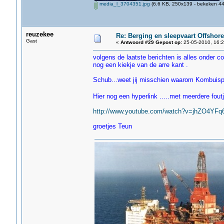
media_l_3704351.jpg
(6.6 KB, 250x139 - bekeken 44
reuzekee
Re: Berging en sleepvaart Offshore
Gast
«
Antwoord #29 Gepost op:
25-05-2010, 16:2
volgens de laatste berichten is alles onder co
nog een kiekje van de arre kant .
Schub...weet jij misschien waarom Kombuispr
Hier nog een hyperlink .....met meerdere fout
http://www.youtube.com/watch?v=jhZO4YFq
groetjes Teun