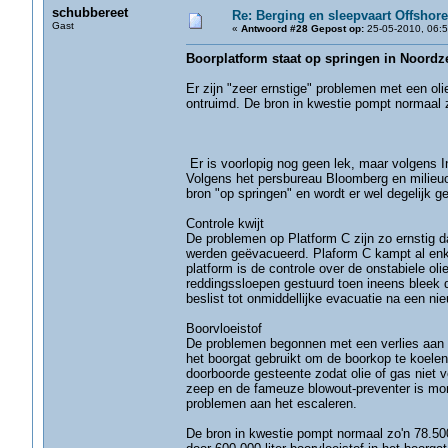
schubbereet
Re: Berging en sleepvaart Offshore
Gast
«
Antwoord #28 Gepost op:
25-05-2010, 06:5
Boorplatform staat op springen in Noordz
Er zijn "zeer ernstige" problemen met een olie
ontruimd. De bron in kwestie pompt normaal z
Er is voorlopig nog geen lek, maar volgens I
Volgens het persbureau Bloomberg en milieuor
bron "op springen" en wordt er wel degelijk g
Controle kwijt
De problemen op Platform C zijn zo ernstig d
werden geëvacueerd. Plaform C kampt al enk
platform is de controle over de onstabiele ol
reddingssloepen gestuurd toen ineens bleek d
beslist tot onmiddellijke evacuatie na een ni
Boorvloeistof
De problemen begonnen met een verlies aan bo
het boorgat gebruikt om de boorkop te koelen
doorboorde gesteente zodat olie of gas niet 
zeep en de fameuze blowout-preventer is mome
problemen aan het escaleren.
De bron in kwestie pompt normaal zo'n 78.500