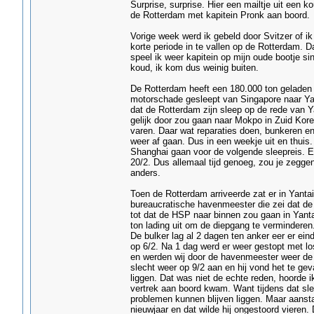
Surprise, surprise. Hier een mailtje uit een 
de Rotterdam met kapitein Pronk aan boord.
Vorige week werd ik gebeld door Svitzer of 
korte periode in te vallen op de Rotterdam. D
speel ik weer kapitein op mijn oude bootje sind
koud, ik kom dus weinig buiten.
De Rotterdam heeft een 180.000 ton geladen 
motorschade gesleept van Singapore naar Yan
dat de Rotterdam zijn sleep op de rede van Y
gelijk door zou gaan naar Mokpo in Zuid Kor
varen. Daar wat reparaties doen, bunkeren en
weer af gaan. Dus in een weekje uit en thui
Shanghai gaan voor de volgende sleepreis. E
20/2. Dus allemaal tijd genoeg, zou je zegge
anders.
Toen de Rotterdam arriveerde zat er in Yantai
bureaucratische havenmeester die zei dat de 
tot dat de HSP naar binnen zou gaan in Yant
ton lading uit om de diepgang te verminderen
De bulker lag al 2 dagen ten anker eer er ei
op 6/2. Na 1 dag werd er weer gestopt met l
en werden wij door de havenmeester weer de
slecht weer op 9/2 aan en hij vond het te geva
liggen. Dat was niet de echte reden, hoorde ik
vertrek aan boord kwam. Want tijdens dat sl
problemen kunnen blijven liggen. Maar aans
nieuwjaar en dat wilde hij ongestoord vieren.