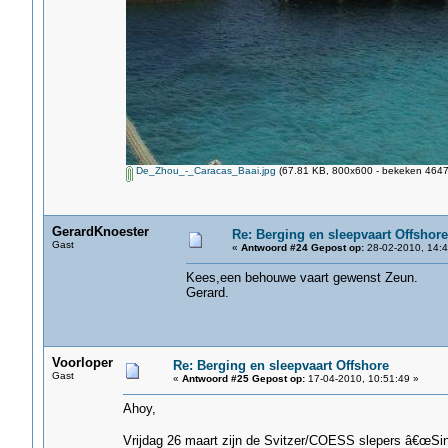
De_Zhou_-_Caracas_Baai.jpg
(67.81 KB, 800x600 - bekeken 4647 
GerardKnoester
Re: Berging en sleepvaart Offshore
Gast
«
Antwoord #24 Gepost op:
28-02-2010, 14:4
Kees,een behouwe vaart gewenst Zeun.
Gerard.
Voorloper
Re: Berging en sleepvaart Offshore
Gast
«
Antwoord #25 Gepost op:
17-04-2010, 10:51:49 »
Ahoy,
Vrijdag 26 maart zijn de Svitzer/COESS slepers â€œSi