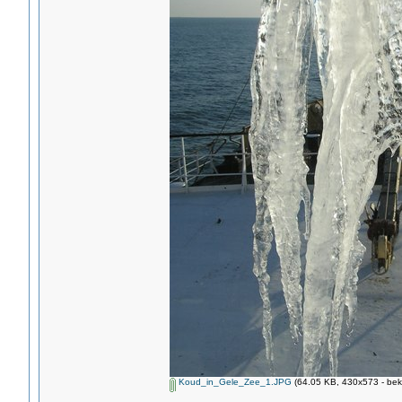
Koud_in_Gele_Zee_1.JPG
(64.05 KB, 430x573 - bek