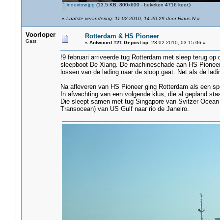
indextow.jpg
(13.5 KB, 800x600 - bekeken 4716 keer.)
«
Laatste verandering: 11-02-2010, 14:20:29 door Rinus.N
»
Voorloper
Rotterdam & HS Pioneer
Gast
«
Antwoord #21 Gepost op:
23-02-2010, 03:15:06 »
!9 februari arriveerde tug Rotterdam met sleep terug op
sleepboot De Xiang. De machineschade aan HS Pioneer (
lossen van de lading naar de sloop gaat. Net als de ladi
Na afleveren van HS Pioneer ging Rotterdam als een spe
In afwachting van een volgende klus, die al gepland st
Die sleept samen met tug Singapore van Svitzer Ocean
Transocean) van US Gulf naar rio de Janeiro.