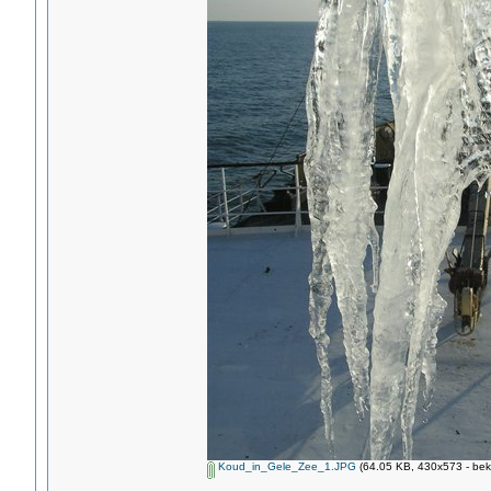
Koud_in_Gele_Zee_1.JPG
(64.05 KB, 430x573 - bek