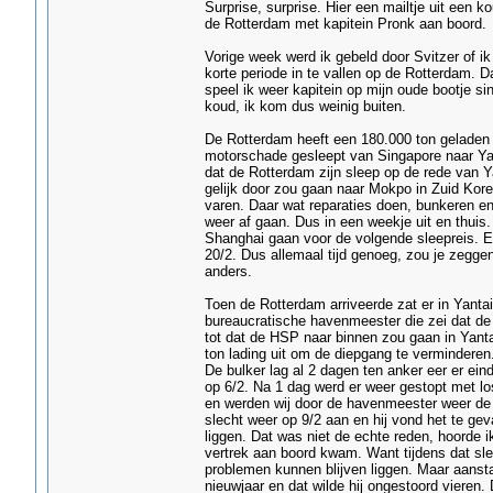
Surprise, surprise. Hier een mailtje uit een 
de Rotterdam met kapitein Pronk aan boord.
Vorige week werd ik gebeld door Svitzer of 
korte periode in te vallen op de Rotterdam. D
speel ik weer kapitein op mijn oude bootje sind
koud, ik kom dus weinig buiten.
De Rotterdam heeft een 180.000 ton geladen 
motorschade gesleept van Singapore naar Yan
dat de Rotterdam zijn sleep op de rede van Y
gelijk door zou gaan naar Mokpo in Zuid Kor
varen. Daar wat reparaties doen, bunkeren en
weer af gaan. Dus in een weekje uit en thui
Shanghai gaan voor de volgende sleepreis. E
20/2. Dus allemaal tijd genoeg, zou je zegge
anders.
Toen de Rotterdam arriveerde zat er in Yantai
bureaucratische havenmeester die zei dat de 
tot dat de HSP naar binnen zou gaan in Yant
ton lading uit om de diepgang te verminderen
De bulker lag al 2 dagen ten anker eer er ei
op 6/2. Na 1 dag werd er weer gestopt met l
en werden wij door de havenmeester weer de
slecht weer op 9/2 aan en hij vond het te geva
liggen. Dat was niet de echte reden, hoorde ik
vertrek aan boord kwam. Want tijdens dat sl
problemen kunnen blijven liggen. Maar aans
nieuwjaar en dat wilde hij ongestoord vieren.