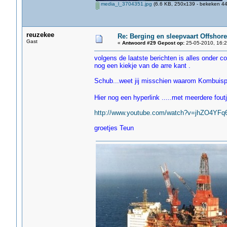
media_l_3704351.jpg
(6.6 KB, 250x139 - bekeken 44
reuzekee
Re: Berging en sleepvaart Offshore
Gast
«
Antwoord #29 Gepost op:
25-05-2010, 16:2
volgens de laatste berichten is alles onder co
nog een kiekje van de arre kant .
Schub...weet jij misschien waarom Kombuispr
Hier nog een hyperlink .....met meerdere fout
http://www.youtube.com/watch?v=jhZO4YFq
groetjes Teun