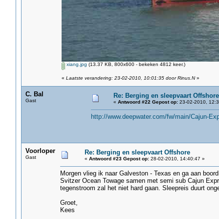
xiang.jpg
(13.37 KB, 800x600 - bekeken 4812 keer.)
«
Laatste verandering: 23-02-2010, 10:01:35 door Rinus.N
»
C. Bal
Re: Berging en sleepvaart Offshore
Gast
«
Antwoord #22 Gepost op:
23-02-2010, 12:3
http://www.deepwater.com/fw/main/Cajun-Ex
Voorloper
Re: Berging en sleepvaart Offshore
Gast
«
Antwoord #23 Gepost op:
28-02-2010, 14:40:47 »
Morgen vlieg ik naar Galveston - Texas en ga aan boor
Svitzer Ocean Towage samen met semi sub Cajun Express
tegenstroom zal het niet hard gaan. Sleepreis duurt on
Groet,
Kees