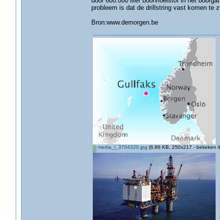
door 600.000 liter boorvloeistof in het boorga
probleem is dat de drillstring vast komen te zi
Bron:www.demorgen.be
media_l_3704320.jpg
(6.86 KB, 250x217 - bekeken 4