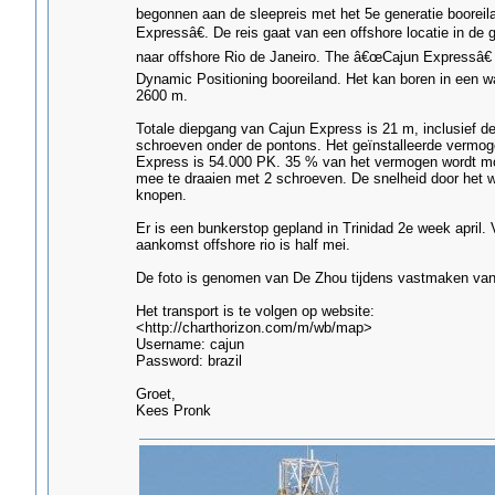
begonnen aan de sleepreis met het 5e generatie boorei
Expressâ€. De reis gaat van een offshore locatie in de 
naar offshore Rio de Janeiro. The â€œCajun Expressâ€ 
Dynamic Positioning booreiland. Het kan boren in een w
2600 m.
Totale diepgang van Cajun Express is 21 m, inclusief d
schroeven onder de pontons. Het geïnstalleerde vermog
Express is 54.000 PK. 35 % van het vermogen wordt m
mee te draaien met 2 schroeven. De snelheid door het w
knopen.
Er is een bunkerstop gepland in Trinidad 2e week april.
aankomst offshore rio is half mei.
De foto is genomen van De Zhou tijdens vastmaken van
Het transport is te volgen op website:
<http://charthorizon.com/m/wb/map>
Username: cajun
Password: brazil
Groet,
Kees Pronk