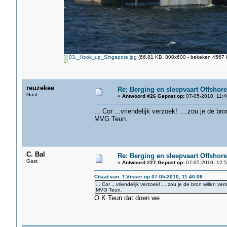
03._Hook_up_Singapore.jpg
(66.81 KB, 800x600 - bekeken 4567 k
reuzekee
Re: Berging en sleepvaart Offshore
Gast
«
Antwoord #26 Gepost op:
07-05-2010, 11:4
... Cor ...vriendelijk verzoek! ....zou je de b
MVG Teun.
C. Bal
Re: Berging en sleepvaart Offshore
Gast
«
Antwoord #27 Gepost op:
07-05-2010, 12:5
Citaat van: T.Visser op 07-05-2010, 11:40:06
... Cor ...vriendelijk verzoek! ....zou je de bron willen 
MVG Teun.
O.K Teun dat doen we