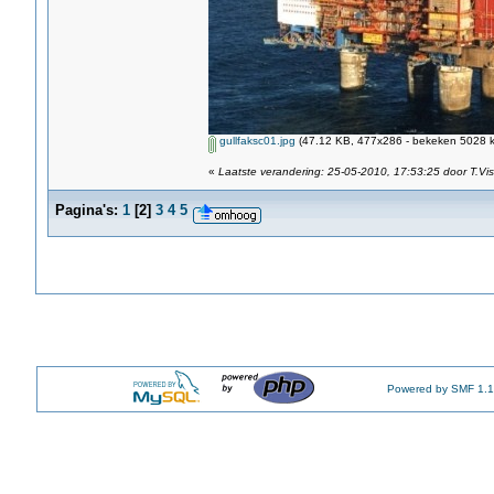
gullfaksc01.jpg
(47.12 KB, 477x286 - bekeken 5028 k
«
Laatste verandering: 25-05-2010, 17:53:25 door T.Vis
Pagina's:
1
[
2
]
3
4
5
Powered by SMF 1.1