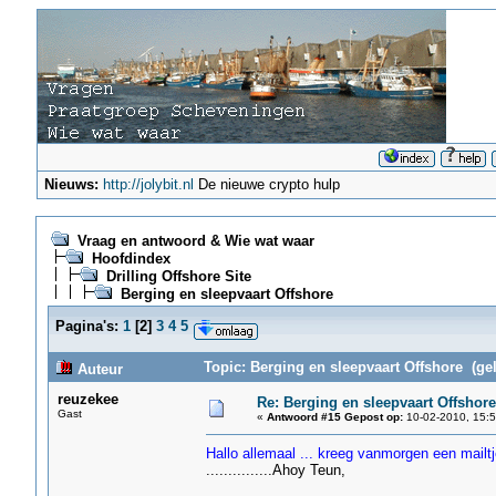
Nieuws:
http://jolybit.nl
De nieuwe crypto hulp
Vraag en antwoord & Wie wat waar
Hoofdindex
Drilling Offshore Site
Berging en sleepvaart Offshore
Pagina's:
1
[
2
]
3
4
5
Topic: Berging en sleepvaart Offshore (ge
Auteur
reuzekee
Re: Berging en sleepvaart Offshore
Gast
«
Antwoord #15 Gepost op:
10-02-2010, 15:5
Hallo allemaal ... kreeg vanmorgen een mailt
...............Ahoy Teun,