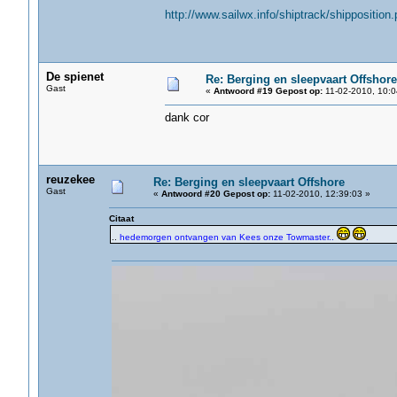
http://www.sailwx.info/shiptrack/shippositio
De spienet
Re: Berging en sleepvaart Offshore
Gast
«
Antwoord #19 Gepost op:
11-02-2010, 10:0
dank cor
reuzekee
Re: Berging en sleepvaart Offshore
Gast
«
Antwoord #20 Gepost op:
11-02-2010, 12:39:03 »
Citaat
..
hedemorgen ontvangen van Kees onze Towmaster..
.