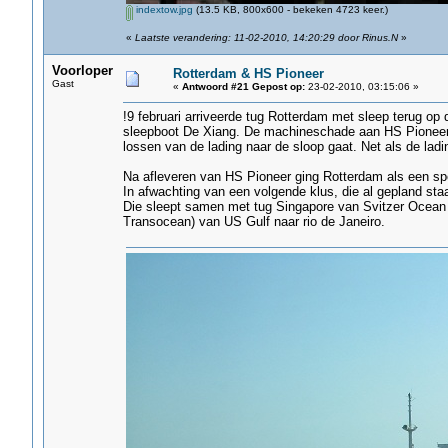
indextow.jpg
(13.5 KB, 800x600 - bekeken 4723 keer.)
«
Laatste verandering: 11-02-2010, 14:20:29 door Rinus.N
»
Voorloper
Rotterdam & HS Pioneer
Gast
«
Antwoord #21 Gepost op:
23-02-2010, 03:15:06 »
!9 februari arriveerde tug Rotterdam met sleep terug op
sleepboot De Xiang. De machineschade aan HS Pioneer (
lossen van de lading naar de sloop gaat. Net als de ladi
Na afleveren van HS Pioneer ging Rotterdam als een spe
In afwachting van een volgende klus, die al gepland st
Die sleept samen met tug Singapore van Svitzer Ocean
Transocean) van US Gulf naar rio de Janeiro.