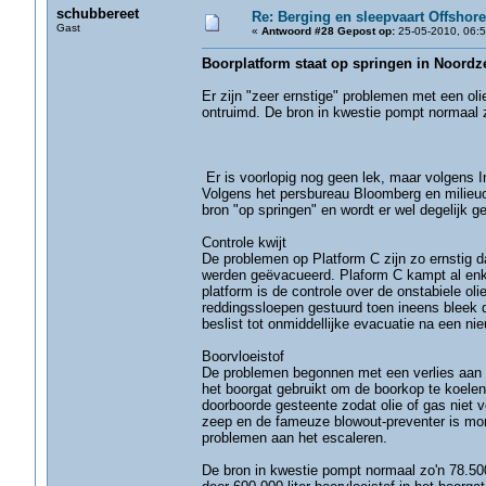
schubbereet
Re: Berging en sleepvaart Offshore
Gast
«
Antwoord #28 Gepost op:
25-05-2010, 06:5
Boorplatform staat op springen in Noordz
Er zijn "zeer ernstige" problemen met een olie
ontruimd. De bron in kwestie pompt normaal z
Er is voorlopig nog geen lek, maar volgens I
Volgens het persbureau Bloomberg en milieuor
bron "op springen" en wordt er wel degelijk g
Controle kwijt
De problemen op Platform C zijn zo ernstig d
werden geëvacueerd. Plaform C kampt al enk
platform is de controle over de onstabiele ol
reddingssloepen gestuurd toen ineens bleek d
beslist tot onmiddellijke evacuatie na een ni
Boorvloeistof
De problemen begonnen met een verlies aan bo
het boorgat gebruikt om de boorkop te koelen
doorboorde gesteente zodat olie of gas niet 
zeep en de fameuze blowout-preventer is mome
problemen aan het escaleren.
De bron in kwestie pompt normaal zo'n 78.500