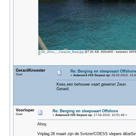
De_Zhou_-_Caracas_Baai.jpg
(67.81 KB, 800x600 - bekeken 4655 
GerardKnoester
Re: Berging en sleepvaart Offshore
Gast
«
Antwoord #24 Gepost op:
28-02-2010, 14:4
Kees,een behouwe vaart gewenst Zeun.
Gerard.
Voorloper
Re: Berging en sleepvaart Offshore
Gast
«
Antwoord #25 Gepost op:
17-04-2010, 10:51:49 »
Ahoy,
Vrijdag 26 maart zijn de Svitzer/COESS slepers â€œSi