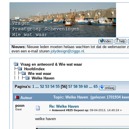
Nieuws:
Nieuwe leden moeten helaas wachten tot dat de webmaster ze a
even een e-mail sturen
jolydesign@ziggo.nl
.
Vraag en antwoord & Wie wat waar
Hoofdindex
Wie wat waar
Welke Haven
Pagina's:
1
...
52
53
54
55
[
56
]
57
58
59
60
...
65
Topic: Welke Haven (gelezen 1701934 keer
Auteur
poon
Re: Welke Haven
Gast
«
Antwoord #825 Gepost op:
09-04-2013, 14:40:24 »
welke haven