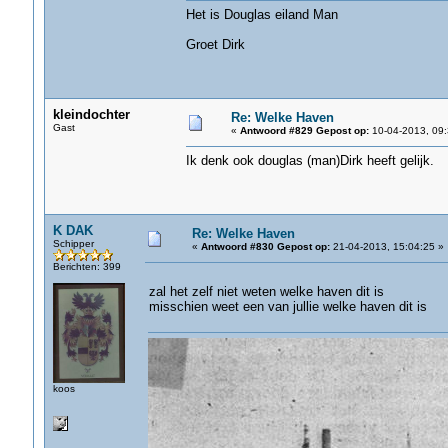
Het is Douglas eiland Man
Groet Dirk
kleindochter
Re: Welke Haven
Gast
«
Antwoord #829 Gepost op:
10-04-2013, 09:
Ik denk ook douglas (man)Dirk heeft gelijk.
K DAK
Re: Welke Haven
Schipper
«
Antwoord #830 Gepost op:
21-04-2013, 15:04:25 »
Berichten: 399
zal het zelf niet weten welke haven dit is
misschien weet een van jullie welke haven dit is
koos