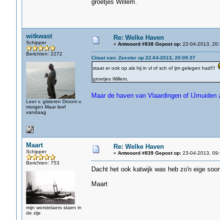
groetjes Willem.
witkwast
Re: Welke Haven
Schipper
«
Antwoord #838 Gepost op:
22-04-2013, 20:
Berichten: 2272
Citaat van: Zeester op 22-04-2013, 20:09:37
staat er ook op als hij in vl of sch of ijm gelegen had!!!
groetjes Willem.
Maar de haven van Vlaardingen of IJmuiden zi
Leer v. gisteren Droom v.
morgen Maar leef
vandaag
Maart
Re: Welke Haven
Schipper
«
Antwoord #839 Gepost op:
23-04-2013, 09:
Berichten: 753
Dacht het ook katwijk was heb zo'n eige soor
Maart
mijn worstelaers staen in
de zije