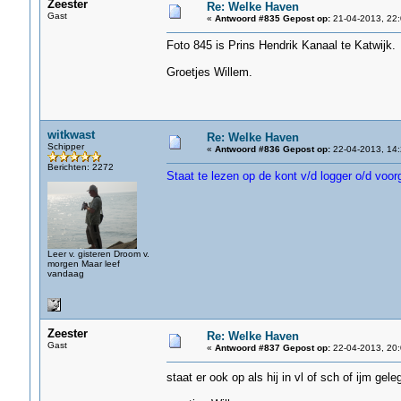
Zeester
Re: Welke Haven
Gast
«
Antwoord #835 Gepost op:
21-04-2013, 22:
Foto 845 is Prins Hendrik Kanaal te Katwijk.
Groetjes Willem.
witkwast
Re: Welke Haven
Schipper
«
Antwoord #836 Gepost op:
22-04-2013, 14:
Berichten: 2272
Staat te lezen op de kont v/d logger o/d voor
Leer v. gisteren Droom v.
morgen Maar leef
vandaag
Zeester
Re: Welke Haven
Gast
«
Antwoord #837 Gepost op:
22-04-2013, 20:
staat er ook op als hij in vl of sch of ijm gel