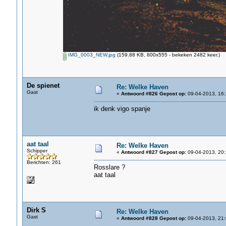
IMG_0003_NEW.jpg
(159.88 KB, 800x555 - bekeken 2482 keer.)
De spienet
Re: Welke Haven
Gast
«
Antwoord #826 Gepost op:
09-04-2013, 16:
ik denk vigo spanje
aat taal
Re: Welke Haven
Schipper
«
Antwoord #827 Gepost op:
09-04-2013, 20:
Berichten: 261
Rosslare ?
aat taal
Dirk S
Re: Welke Haven
Gast
«
Antwoord #828 Gepost op:
09-04-2013, 21: