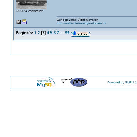
SCH 84 voortvaren
Eens gevaren Altijd Gevaren
http://www.scheveningen-haven.nl/
Pagina's:
1
2
[
3
]
4
5
6
7
...
99
Powered by SMF 1.1