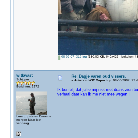
08-06-07_316.jpg
(130.83 KB, 640x427 - bekeken 431
witkwast
Re: Dagje varen oud vissers.
Schipper
«
Antwoord #32 Gepost op:
08-06-2007, 22:4
Berichten: 2272
Ik ben blij dat jullie mij niet met drank zien
verhaal daar kan ik me niet mee wegen !
Leer v. gisteren Droom v.
morgen Maar leef
vandaag