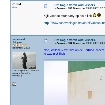
C. Bal
Re: Dagje varen oud vissers.
Gast
«
Antwoord #33 Gepost op:
09-06-2007, 12:2
Kijk voor de after party op deze link
http://www.scheveningen-haven.nl/yabbse/in
witkwast
Re: Dagje varen oud vissers.
Schipper
«
Antwoord #34 Gepost op:
09-06-2007, 20:0
Berichten: 2272
Nee, Willem ik zat niet op de Fortuna. Moes
je was niet thuis.
Leer v. gisteren Droom v.
morgen Maar leef
vandaag