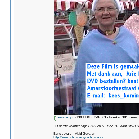
vissersvr.jpg
(130.11 KB, 750x563 - bekeken 3810 keer.)
«
Laatste verandering: 12-09-2007, 19:21:49 door Rinus.N
Eens gevaren Altijd Gevaren
http://www.scheveningen-haven.nl/