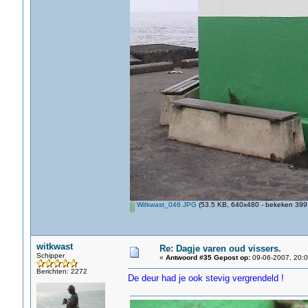
Witkwast_046.JPG
(53.5 KB, 640x480 - bekeken 3997
witkwast
Re: Dagje varen oud vissers.
Schipper
«
Antwoord #35 Gepost op:
09-06-2007, 20:0
Berichten: 2272
De deur had je ook stevig vergrendeld !