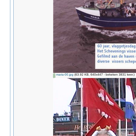
maria-00.jpg
(63.92 KB, 640x447 - bekeken 3831 keer.)