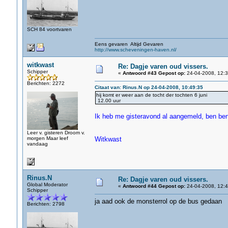
SCH 84 voortvaren
Eens gevaren Altijd Gevaren
http://www.scheveningen-haven.nl/
witkwast
Re: Dagje varen oud vissers.
Schipper
«
Antwoord #43 Gepost op:
24-04-2008, 12:3
Berichten: 2272
Citaat van: Rinus.N op 24-04-2008, 10:49:35
hij komt er weer aan de tocht der tochten 6 juni
12.00 uur
Ik heb me gisteravond al aangemeld, ben be
Leer v. gisteren Droom v.
morgen Maar leef
Witkwast
vandaag
Rinus.N
Re: Dagje varen oud vissers.
Global Moderator
«
Antwoord #44 Gepost op:
24-04-2008, 12:4
Schipper
ja aad ook de monsterrol op de bus gedaan
Berichten: 2798