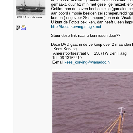
gemaakt, duur 61 min:met gezellige muziek erbi
Gefilmt aan de haven heel gezellig (garnalen 
aan boord ( mooie beelden zeilschepen,reddings
SCH 84 voortvaren
komen ( ongeveer 25 schepen ) en in de Visafsl
U kunt de Foto's bekijken, dan heeft u een impr
http://kees-korving.magix.net
Stuur deze link naar u kennissen door??
Deze DVD gaat in de verkoop over 2 maanden k
Kees Korving
Amersfoortsestraat 6 2587TW Den Haag
Tel: 06-13162219
E-mail
kees_korving@wanadoo.nl