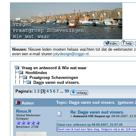
Nieuws:
Nieuwe leden moeten helaas wachten tot dat de webmaster ze a
even een e-mail sturen
jolydesign@ziggo.nl
.
Vraag en antwoord & Wie wat waar
Hoofdindex
Praatgroep Scheveningen
Dagje varen oud vissers.
Pagina's:
1
2
[
3
]
4
5
6
7
...
99
Topic: Dagje varen oud vissers. (gelezen 
Auteur
Rinus.N
Re: Dagje varen oud vissers.
Global Moderator
«
Antwoord #30 Gepost op:
08-06-2007, 21:5
Schipper
Citaat van: witkwast op 08-06-2007, 21:57:45
Berichten: 2798
Geef niet ik had een fijne dag. Volgens mij is de 118 nog