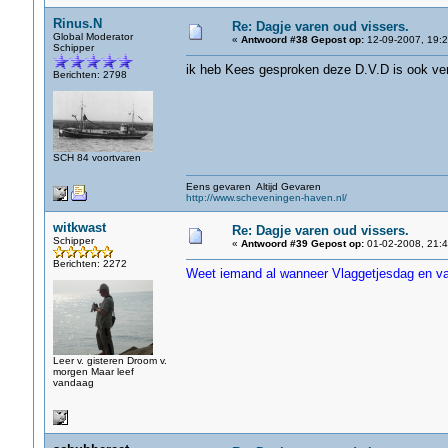
Rinus.N
Re: Dagje varen oud vissers.
Global Moderator
«
Antwoord #38 Gepost op:
12-09-2007, 19:2
Schipper
ik heb Kees gesproken deze D.V.D is ook ver
Berichten: 2798
SCH 84 voortvaren
Eens gevaren Altijd Gevaren
http://www.scheveningen-haven.nl/
witkwast
Re: Dagje varen oud vissers.
Schipper
«
Antwoord #39 Gepost op:
01-02-2008, 21:4
Berichten: 2272
Weet iemand al wanneer Vlaggetjesdag en va
Leer v. gisteren Droom v.
morgen Maar leef
vandaag