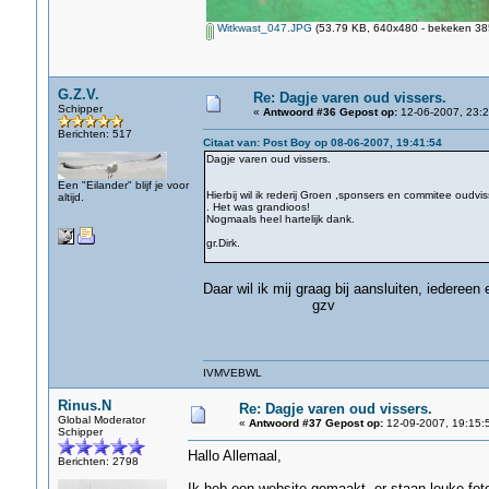
Witkwast_047.JPG
(53.79 KB, 640x480 - bekeken 385
G.Z.V.
Re: Dagje varen oud vissers.
Schipper
«
Antwoord #36 Gepost op:
12-06-2007, 23:2
Berichten: 517
Citaat van: Post Boy op 08-06-2007, 19:41:54
Dagje varen oud vissers.
Een "Eilander" blijf je voor
Hierbij wil ik rederij Groen ,sponsers en commitee oudv
altijd.
. Het was grandioos!
Nogmaals heel hartelijk dank.
gr.Dirk.
Daar wil ik mij graag bij aansluiten, iedereen
gzv
IVMVEBWL
Rinus.N
Re: Dagje varen oud vissers.
Global Moderator
«
Antwoord #37 Gepost op:
12-09-2007, 19:15:
Schipper
Hallo Allemaal,
Berichten: 2798
Ik heb een website gemaakt, er staan leuke fo