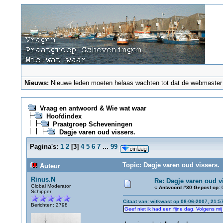
Nieuws:
Nieuwe leden moeten helaas wachten tot dat de webmaster ze
Vraag en antwoord & Wie wat waar
Hoofdindex
Praatgroep Scheveningen
Dagje varen oud vissers.
Pagina's:
1
2
[
3
]
4
5
6
7
...
99
Topic: Dagje varen oud vissers.
Auteur
Rinus.N
Re: Dagje varen oud v
Global Moderator
«
Antwoord #30 Gepost op:
0
Schipper
Citaat van: witkwast op 08-06-2007, 21:5
Berichten: 2798
Geef niet ik had een fijne dag. Volgens mij 