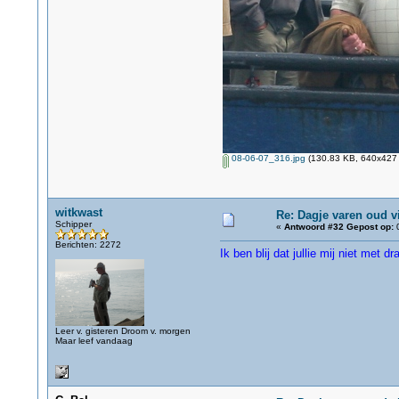
08-06-07_316.jpg
(130.83 KB, 640x427 
witkwast
Re: Dagje varen oud v
Schipper
«
Antwoord #32 Gepost op:
0
Berichten: 2272
Ik ben blij dat jullie mij niet met
Leer v. gisteren Droom v. morgen
Maar leef vandaag