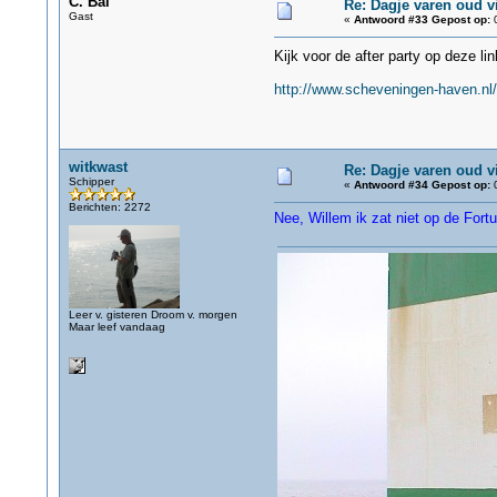
C. Bal
Re: Dagje varen oud v
Gast
«
Antwoord #33 Gepost op:
0
Kijk voor de after party op deze li
http://www.scheveningen-haven.nl
witkwast
Re: Dagje varen oud v
Schipper
«
Antwoord #34 Gepost op:
0
Berichten: 2272
Nee, Willem ik zat niet op de Fort
Leer v. gisteren Droom v. morgen
Maar leef vandaag