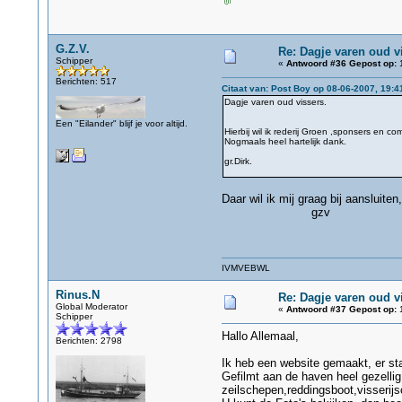
G.Z.V.
Re: Dagje varen oud v
Schipper
«
Antwoord #36 Gepost op:
1
Berichten: 517
Citaat van: Post Boy op 08-06-2007, 19:4
Dagje varen oud vissers.
Een "Eilander" blijf je voor altijd.
Hierbij wil ik rederij Groen ,sponsers en 
Nogmaals heel hartelijk dank.
gr.Dirk.
Daar wil ik mij graag bij aansluite
gzv
IVMVEBWL
Rinus.N
Re: Dagje varen oud v
Global Moderator
«
Antwoord #37 Gepost op:
1
Schipper
Hallo Allemaal,
Berichten: 2798
Ik heb een website gemaakt, er st
Gefilmt aan de haven heel gezelli
zeilschepen,reddingsboot,visserijs