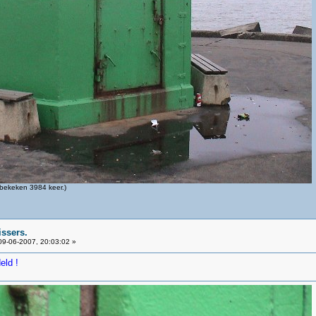
bekeken 3984 keer.)
issers.
9-06-2007, 20:03:02 »
eld !