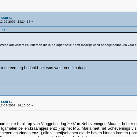
issers.
2-06-2007, 23:24:14 »
1:54
commitee oudvissers en iedereen die in de organisatie heeft medegewerkt hartelijk bedanken voor
n, iedereen erg bedankt het was weer een fijn dagje.
issers.
2-09-2007, 19:15:50 »
aan leuke foto's op van Vlaggetjesdag 2007 in Scheveningen.Maar ik heb er 
g (garnalen pellen,kraampjes enz: ) op het MS. Maria met het Schevenings v
chepen en zingen enz: ),alle visserijschepen die de haven binnen komen ( ong