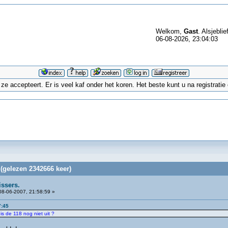
Welkom,
Gast
. Alsjeblie
06-08-2026, 23:04:03
 accepteert. Er is veel kaf onder het koren. Het beste kunt u na registrati
 (gelezen 2342666 keer)
issers.
8-06-2007, 21:58:59 »
7:45
is de 118 nog niet uit ?