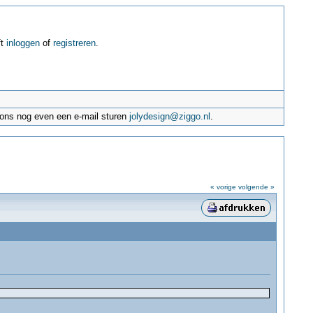
ft
inloggen
of
registreren
.
e ons nog even een e-mail sturen
jolydesign@ziggo.nl
.
« vorige
volgende »