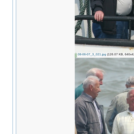
08-06-07_3_021.jpg
(126.07 KB, 640x42