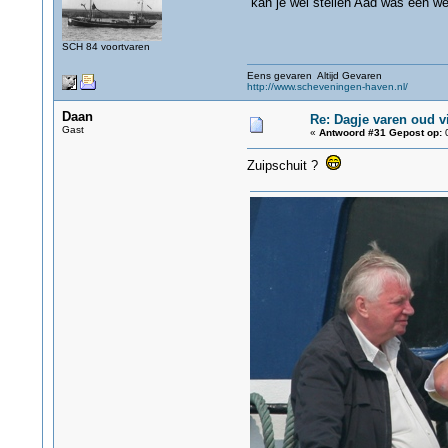
kan je wel stellen Aad was een we
SCH 84 voortvaren
Eens gevaren Altijd Gevaren
http://www.scheveningen-haven.nl/
Daan
Re: Dagje varen oud v
Gast
«
Antwoord #31 Gepost op:
0
Zuipschuit ?