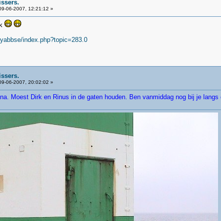
issers.
9-06-2007, 12:21:12 »
nk
/yabbse/index.php?topic=283.0
issers.
9-06-2007, 20:02:02 »
una. Moest Dirk en Rinus in de gaten houden. Ben vanmiddag nog bij je langs 