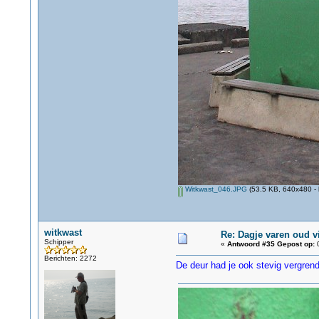
Witkwast_046.JPG
(53.5 KB, 640x480 - 
witkwast
Re: Dagje varen oud v
Schipper
«
Antwoord #35 Gepost op:
0
Berichten: 2272
De deur had je ook stevig vergrend