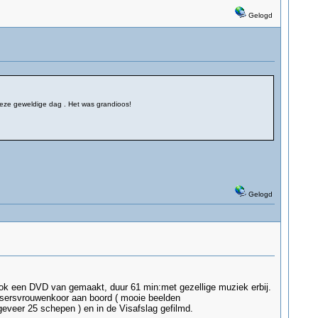
Gelogd
 deze geweldige dag . Het was grandioos!
Gelogd
ook een DVD van gemaakt, duur 61 min:met gezellige muziek erbij.
issersvrouwenkoor aan boord ( mooie beelden
eveer 25 schepen ) en in de Visafslag gefilmd.