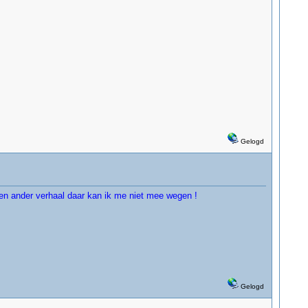
Gelogd
s een ander verhaal daar kan ik me niet mee wegen !
Gelogd