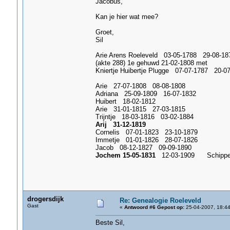
Jacobus,
Kan je hier wat mee?
Groet,
Sil
Arie Arens Roeleveld 03-05-1788 29-08-18
(akte 288) 1e gehuwd 21-02-1808 
Kniertje Huibertje Plugge 07-07-1787 
Arie 27-07-1808 08-08-1808
Adriana 25-09-1809 16-07-1832
Huibert 18-02-1812
Arie 31-01-1815 27-03-1815
Trijntje 18-03-1816 03-02-1884
Arij 31-12-1819
Cornelis 07-01-1823 23-10-1879
Immetje 01-01-1826 28-07-1826
Jacob 08-12-1827 09-09-1890
Jochem 15-05-1831
12-03-1909 Schippe
drogersdijk
Re: Genealogie Roeleveld
Gast
«
Antwoord #6 Gepost op:
25-04-2007, 18:44
Beste Sil,