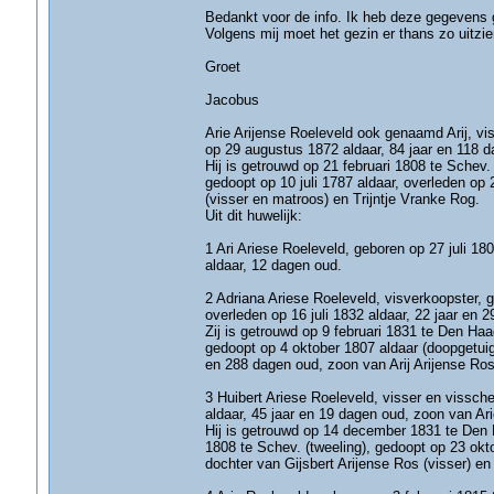
Bedankt voor de info. Ik heb deze gegevens
Volgens mij moet het gezin er thans zo uitzie
Groet
Jacobus
Arie Arijense Roeleveld ook genaamd Arij, vi
op 29 augustus 1872 aldaar, 84 jaar en 118 d
Hij is getrouwd op 21 februari 1808 te Schev.
gedoopt op 10 juli 1787 aldaar, overleden op 
(visser en matroos) en Trijntje Vranke Rog.
Uit dit huwelijk:
1 Ari Ariese Roeleveld, geboren op 27 juli 1
aldaar, 12 dagen oud.
2 Adriana Ariese Roeleveld, visverkoopster, 
overleden op 16 juli 1832 aldaar, 22 jaar en 2
Zij is getrouwd op 9 februari 1831 te Den Ha
gedoopt op 4 oktober 1807 aldaar (doopgetuige
en 288 dagen oud, zoon van Arij Arijense Ros 
3 Huibert Ariese Roeleveld, visser en vissch
aldaar, 45 jaar en 19 dagen oud, zoon van Ari
Hij is getrouwd op 14 december 1831 te Den 
1808 te Schev. (tweeling), gedoopt op 23 okt
dochter van Gijsbert Arijense Ros (visser) en