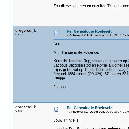
Zou dit wellicht een en dezelfde Trijntje kunn
drogersdijk
Re: Genealogie Roeleveld
Gast
«
Antwoord #12 Gepost op:
06-09-2007, 17:5
Nee,
Mijn Trijntje is de volgende.
Kornelis Jacobse Rog, visscher, geboren op 
Jacobus Jacobse Rog en Kornelia Korneliss
Hij is getrouwd op 19 juli 1837 te Den Haag 
februari 1884 aldaar (OA 329), 67 jaar en 321
Plugge.
Jacobus
drogersdijk
Re: Genealogie Roeleveld
Gast
«
Antwoord #13 Gepost op:
06-09-2007, 19:0
Jouw Trijntje is:
Leendert Dirk Spaans, visscher, geboren op 