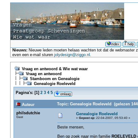
Nieuws:
Nieuwe leden moeten helaas wachten tot dat de webmaster ze a
even een e-mail sturen
jolydesign@ziggo.nl
.
Vraag en antwoord & Wie wat waar
Vraag en antwoord
Stamboom en Genealogie
Genealogie Roeleveld
Pagina's:
[
1
]
2
3
4
5
Topic: Genealogie Roeleveld (gelezen 144
Auteur
philsdutchie
Genealogie Roeleveld
Gast
«
Gepost op:
22-04-2007, 05:53:40 »
Beste mensen,
Ben op zoek naar mijn familie
ROELEVELD
e