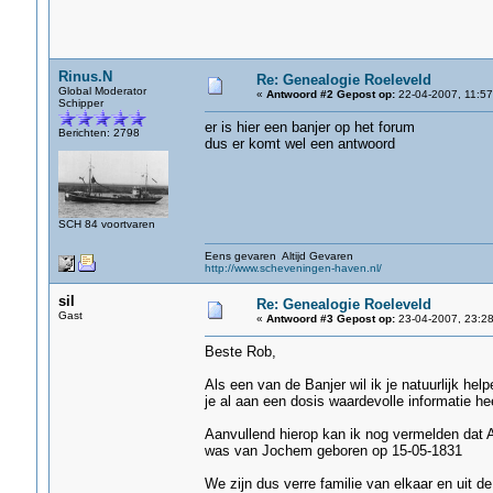
Rinus.N
Re: Genealogie Roeleveld
Global Moderator
«
Antwoord #2 Gepost op:
22-04-2007, 11:57
Schipper
er is hier een banjer op het forum
Berichten: 2798
dus er komt wel een antwoord
SCH 84 voortvaren
Eens gevaren Altijd Gevaren
http://www.scheveningen-haven.nl/
sil
Re: Genealogie Roeleveld
Gast
«
Antwoord #3 Gepost op:
23-04-2007, 23:28
Beste Rob,
Als een van de Banjer wil ik je natuurlijk help
je al aan een dosis waardevolle informatie he
Aanvullend hierop kan ik nog vermelden dat Ar
was van Jochem geboren op 15-05-1831
We zijn dus verre familie van elkaar en uit de