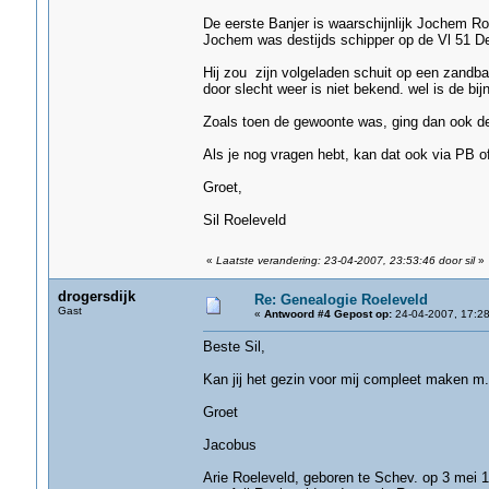
De eerste Banjer is waarschijnlijk Jochem Roe
Jochem was destijds schipper op de Vl 51 
Hij zou zijn volgeladen schuit op een zandb
door slecht weer is niet bekend. wel is de bi
Zoals toen de gewoonte was, ging dan ook de 
Als je nog vragen hebt, kan dat ook via PB o
Groet,
Sil Roeleveld
«
Laatste verandering: 23-04-2007, 23:53:46 door sil
»
drogersdijk
Re: Genealogie Roeleveld
Gast
«
Antwoord #4 Gepost op:
24-04-2007, 17:28
Beste Sil,
Kan jij het gezin voor mij compleet maken m.b
Groet
Jacobus
Arie Roeleveld, geboren te Schev. op 3 mei 