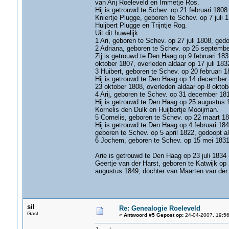
van Arij Roeleveld en Immetje Ros.
Hij is getrouwd te Schev. op 21 februari 1808
Kniertje Plugge, geboren te Schev. op 7 juli 1
Huijbert Plugge en Trijntje Rog.
Uit dit huwelijk:
1 Ari, geboren te Schev. op 27 juli 1808, ge
2 Adriana, geboren te Schev. op 25 september
Zij is getrouwd te Den Haag op 9 februari 18
oktober 1807, overleden aldaar op 17 juli 1832
3 Huibert, geboren te Schev. op 20 februari 
Hij is getrouwd te Den Haag op 14 december 
23 oktober 1808, overleden aldaar op 8 oktob
4 Arij, geboren te Schev. op 31 december 18
Hij is getrouwd te Den Haag op 25 augustus 
Kornelis den Dulk en Huijbertje Mooijman.
5 Cornelis, geboren te Schev. op 22 maart 18
Hij is getrouwd te Den Haag op 4 februari 18
geboren te Schev. op 5 april 1822, gedoopt al
6 Jochem, geboren te Schev. op 15 mei 1831
Arie is getrouwd te Den Haag op 23 juli 1834 
Geertje van der Harst, geboren te Katwijk o
augustus 1849, dochter van Maarten van der 
sil
Re: Genealogie Roeleveld
Gast
«
Antwoord #5 Gepost op:
24-04-2007, 19:56