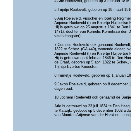
4 Arie Roeleveld, geboren op 3 februari 1815
5 Trijntje Roelevelt, geboren op 19 maart 181
6 Arij Roeleveld, visscher en loteling Regim
Arijense Roeleveld (I) en Kniertje Huijbertse 
Hij is getrouwd op 25 augustus 1841 te Den
1471), dochter van Kornelis Kornelisse den D
vischdraagster).
7 Cornelis Roeleveld ook genaamd Roelevelt, 
1822 te Schev. (GA 449), wonende aldaar, ove
Arijense Roeleveld (I) en Kniertje Huijbertse 
Hij is getrouwd op 4 februari 1846 te Den Ha
de Graaf, geboren op 5 april 1822 te Schev.,
Trijntje Evertse Knoester.
8 Immetje Roeleveld, geboren op 1 januari 18
9 Jakob Roeleveld, geboren op 8 december 18
dagen oud.
10 Jochem Roeleveld ook genaamd de Banjer
Arie is getrouwd op 23 juli 1834 te Den Haa
te Katwijk, gedoopt op 5 december 1802 alda
van Maarten Arijense van der Harst en Leuntj