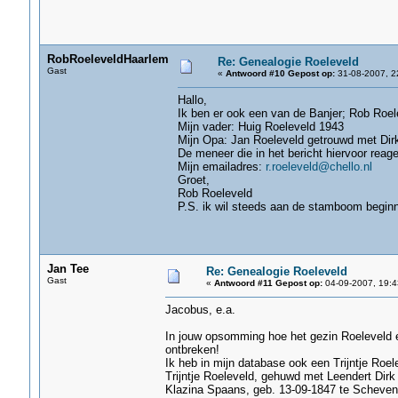
RobRoeleveldHaarlem
Re: Genealogie Roeleveld
Gast
«
Antwoord #10 Gepost op:
31-08-2007, 2
Hallo,
Ik ben er ook een van de Banjer; Rob Roel
Mijn vader: Huig Roeleveld 1943
Mijn Opa: Jan Roeleveld getrouwd met Dirk
De meneer die in het bericht hiervoor rea
Mijn emailadres:
r.roeleveld@chello.nl
Groet,
Rob Roeleveld
P.S. ik wil steeds aan de stamboom beginnen
Jan Tee
Re: Genealogie Roeleveld
Gast
«
Antwoord #11 Gepost op:
04-09-2007, 19:4
Jacobus, e.a.
In jouw opsomming hoe het gezin Roeleveld er
ontbreken!
Ik heb in mijn database ook een Trijntje Roe
Trijntje Roeleveld, gehuwd met Leendert Dirk
Klazina Spaans, geb. 13-09-1847 te Scheveni