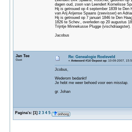
dagen oud, zoon van Leendert Kornelisse Spa
Hij is getrouwd op 4 september 1839 te Den H
van Arij Arijense Spaans (zeevisser) en Adria
Hij is getrouwd op 7 januari 1846 te Den Haa
1826 te Schev., overleden op 20 augustus 188
Trijntje Minnekusse Plugge (vischdraagster).
Jacobus
Jan Tee
Re: Genealogie Roeleveld
Gast
«
Antwoord #14 Gepost op:
10-09-2007, 15:5
Jcobus,
Wederom bedankt!
Je hebt me weer behoed voor een misstap.
gr. Johan
Pagina's:
[
1
]
2
3
4
5