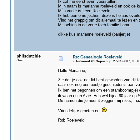
Ik zal me eerst even voorstellen.
Mijn naam is marianne roeleveld en ook de ka
Mijn vader is Leen Roeleveld.
Ik heb een ome jochem deze is helaas overled
Vind het grappig om dit allemaal te lezen en t
Misschien in de verte toch familie haha.
dikke kus marianne roeleveld (banjertje)
philsdutchie
Re: Genealogie Roeleveld
Gast
«
Antwoord #9 Gepost op:
27-04-2007, 03:10
Hallo Marianne,
Zie dat je ook net lid bent geworden van dit 
daar ook nog een beetje geschiedenis aan vas
Ik ben net begonnen om een stamboom(pje) 
ik woon nu in Azie. Heb wel bijna 60 jaar o
De namen die je noemt zeggen mij niets, ma
Vriendelijke groeten en
Rob Roeleveld