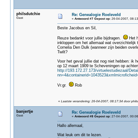
philsdutchie
Re: Genealogie Roeleveld
Gast
«
Antwoord #7 Gepost op:
26-04-2007, 08:13
Beste Jacobus en Sil,
Reuze bedankt voor jullie bijdragen.
Het h
inkloppen om het allemaal wat overzichtelijk
Cornelia Den Dulk (wanneer zijn beiden ove
Twilt?
Voor het geval jullie dat nog niet hebben: i
op 12 maart 1909 te Scheveningen op achtenze
http://193.172.27.173/virtuelestudiezaal/Deta
nn=4&containerid=1043523&xmlmicroficheid
Vr.gr.
Rob
«
Laatste verandering: 26-04-2007, 08:17:34 door phils
banjertje
Re: Genealogie Roeleveld
Gast
«
Antwoord #8 Gepost op:
27-04-2007, 00:06
Hallo allemaal,
Wat leuk om dit te lezen.