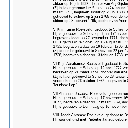
aldaar op 16 juli 1832, dochter van Arij Gijsb
(Zij is later getrouwd te Schev. op 24 janua
maart 1741, begraven aldaar op 2 juni 1808, 
getrouwd te Schev. op 2 juni 1765 voor de ke
aldaar op 23 februari 1795, dochter van Arien
V Krijn Krijne Roeleveld, gedoopt te Schev. 
Hij is getrouwd te Schev. op 6 juni 1745 voo
begraven aldaar op 27 september 1771, docht
Hij is getrouwd te Schev. op 16 augustus 1772
1733, begraven aldaar op 19 februari 1796, d
(Zij is eerder getrouwd te Schev. op 22 juni
1728, begraven aldaar op 13 februari 1768, 
VI Krijn Abrahamsz Roeleveld, gedoopt te S
Hij is getrouwd te Schev. op 12 april 1722 v
begraven op 21 maart 1774, dochter van Arie 
(Zij is later getrouwd te Schev. op 28 januar
verdronken op 26 oktober 1762, begraven te 
Teunisse Lap.)
VII Abraham Jacobsz Roeleveld, geboren ron
Hij is getrouwd te Schev. op 17 november 16
1673, begraven aldaar op 12 maart 1739, doch
Hij is getrouwd te Den Haag op 16 november 
VIII Jacob Abramse Roeleveld, gedoopt te D
Hij was gehuwd met Pietertje Jansdr, gebore