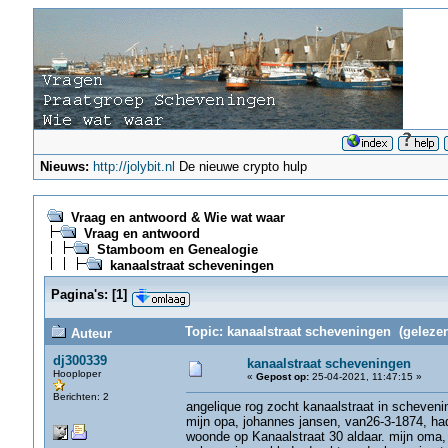
Nieuws:
http://jolybit.nl
De nieuwe crypto hulp
Vraag en antwoord & Wie wat waar
Vraag en antwoord
Stamboom en Genealogie
kanaalstraat scheveningen
Pagina's:
[
1
]
Topic: kanaalstraat scheveningen (gelezen
Auteur
dj300339
kanaalstraat scheveningen
Hooploper
«
Gepost op:
25-04-2021, 11:47:15 »
Berichten: 2
angelique rog zocht kanaalstraat in scheveni
mijn opa, johannes jansen, van26-3-1874, h
woonde op Kanaalstraat 30 aldaar. mijn oma, a