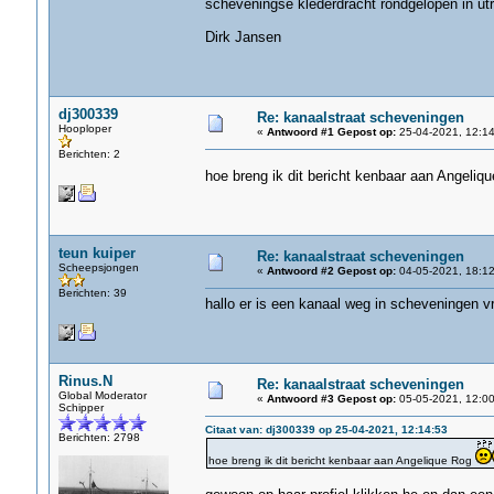
scheveningse klederdracht rondgelopen in utr
Dirk Jansen
dj300339
Re: kanaalstraat scheveningen
Hooploper
«
Antwoord #1 Gepost op:
25-04-2021, 12:14
Berichten: 2
hoe breng ik dit bericht kenbaar aan Angeliq
teun kuiper
Re: kanaalstraat scheveningen
Scheepsjongen
«
Antwoord #2 Gepost op:
04-05-2021, 18:12
Berichten: 39
hallo er is een kanaal weg in scheveningen vr
Rinus.N
Re: kanaalstraat scheveningen
Global Moderator
«
Antwoord #3 Gepost op:
05-05-2021, 12:00
Schipper
Citaat van: dj300339 op 25-04-2021, 12:14:53
Berichten: 2798
hoe breng ik dit bericht kenbaar aan Angelique Rog