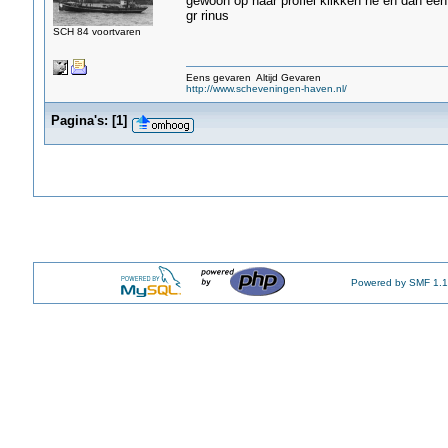
gewoon op haar profiel klikken he en dan een 
gr rinus
SCH 84 voortvaren
Eens gevaren Altijd Gevaren
http://www.scheveningen-haven.nl/
Pagina's:
[
1
]
Powered by SMF 1.1