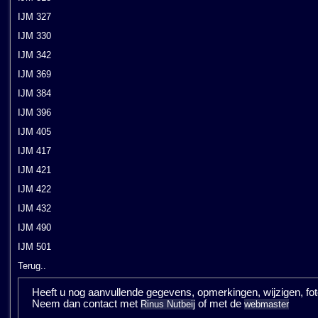
IJM 327
IJM 330
IJM 342
IJM 369
IJM 384
IJM 396
IJM 405
IJM 417
IJM 421
IJM 422
IJM 432
IJM 490
IJM 501
Terug..
Heeft u nog aanvullende gegevens, opmerkingen, wijzigen, fotos
Neem dan contact met
of met de
Rinus Nutbeij
webmaster