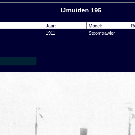
IJmuiden 195
Jaar:
Model:
R
1911
Stoomtrawler