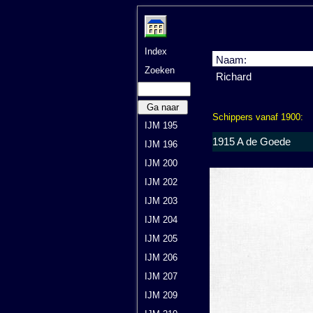
Index
Naam:
Zoeken
Richard
Ga naar
Schippers vanaf 1900:
IJM 195
1915 A de Goede
IJM 196
IJM 200
IJM 202
IJM 203
IJM 204
IJM 205
IJM 206
IJM 207
IJM 209